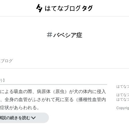
バベシア症
連ブログ
う
】
はてな
による吸血の際、病原体（原虫）が犬の体内に侵入
はてな
、全身の血管がふさがれて死に至る（播種性血管内
はてな
症状があらわれる。
Copyrig
ると、死に至りやすい。
解説の続きを読む