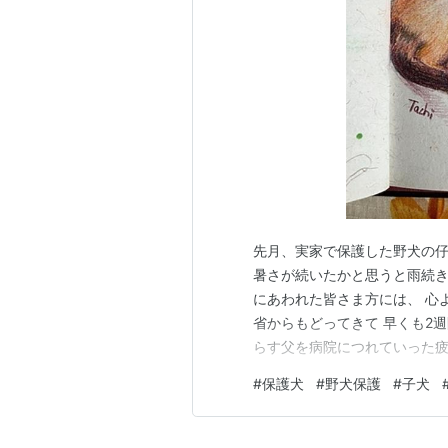
先月、実家で保護した野犬の仔
暑さが続いたかと思うと雨続き
にあわれた皆さま方には、 心
省からもどってきて 早くも2
らす父を病院につれていった疲
しまっていた日々でした。 恐
#
保護犬
#
野犬保護
#
子犬
月、実家で野犬の仔犬を保護し
nekotorausagi.com 保護した