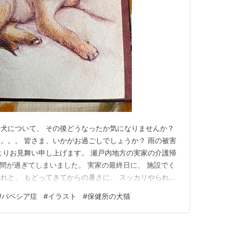
犬について、 その後どうなったか気になりませんか？
。。。 皆さま、いかがお過ごしでしょうか？ 雨の被害
よりお見舞い申し上げます。 瀬戸内地方の実家の介護帰
週間が過ぎてしまいました。 実家の最終日に、 施設でく
れと、 もどってきてからの暑さに、 スッカリやられて
るべし我が父親。。。 その話はいずれまた。 さて、 先
#
バベシア症
#
イラスト
#
保健所の犬猫
たお話をしました。 その時の様子はこちら↓
…