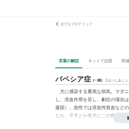
はてなブログ トップ
言葉の解説
ネットで話題
関
バベシア症
(
一般
)
【
ばべしあしょ
犬に感染する重篤な病気。マダニ
し、溶血作用を呈し、劇症の場合は
凝固）。急性では溶血性貧血などの
なお、子犬とか老犬にこの病気が出