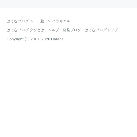
はてなブログ
>
一般
>
バラキエル
はてなブログ タグとは
ヘルプ
開発ブログ
はてなブログトップ
Copyright (C) 2001-
2026
Hatena.