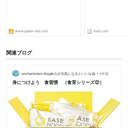
www.japan-eat.com
ina0.com
関連ブログ
•
unchantotaro blog💫心が元気になるといいな🤗
4年前
身につけよう 食習慣 （食育シリーズ😊）