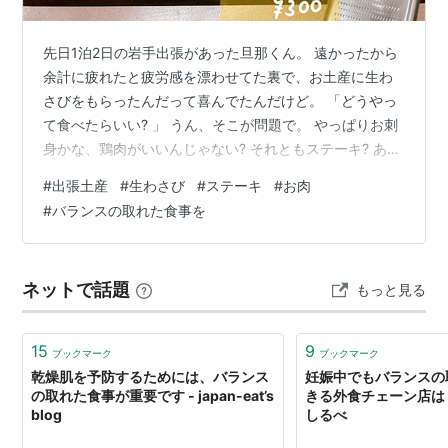
先日1泊2日の岩手出張があった旦那くん。 遠かったから
余計に疲れたと疲労感を漂わせてた裏で、お土産に生わ
さびをもらったんだって喜んでたんだけど。 「どうやっ
て食べたらいい? 」 うん、そこが問題で。 やっぱりお刺
身かな、鶏肉がいいんじゃない? それともステーキ? あと
はタコわさとか、お茶漬けにしてもいいよね、なんて意
#
出張土産
#
生わさび
#
ステーキ
#
お肉
見交換した結果。 ステーキ(牛肉)になりました。 けど、
#
バランスの取れた食事を
タダで生わさび貰った！って喜んでた割にお金が掛かっ
てるわけで。 逆に言っちゃえば、生わさびを貰ったから
こその晩餐になるわけで。 タダより高いもの～から、海
ネットで話題
もっと見る
老で鯛～に解釈は変わってくるんだけど。 「美味しかっ
た！」 なんだかんだ…
15
9
ブックマーク
ブックマーク
乾燥肌を予防するためには、バランス
妊娠中でもバランスの
の取れた食事が重要です - japan-eat’s
きる外食チェーン店は？
blog
しるべ