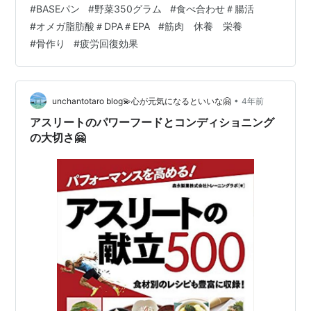
#
BASEパン
#
野菜350グラム
#
食べ合わせ＃腸活
生活をスタートという方もいらっしゃるでしょう。 今回
#
オメガ脂肪酸＃DPA＃EPA
#
筋肉 休養 栄養
のテーマは『気をつけていこう😋食習慣🍙』です。 近
#
骨作り
#
疲労回復効果
年、単身生活などで朝食抜き！って言う人...いますね。
普段は自炊される方も特に、1日のスタート…
•
unchantotaro blog💫心が元気になるといいな🤗
4年前
アスリートのパワーフードとコンディショニング
の大切さ🤗