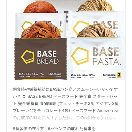
朝食時や栄養補給にBASEパン🥐とスムージーいかがです
か？ ⏬ BASE BREAD ベースフード 完全食 スタートセッ
ト 完全栄養食 食物繊維 (フェットチーネ2食 アジアン2食
プレーン4袋 チョコレート4袋) ベースフード Amazon 秋
のお彼岸の時期に入りましたね。 この秋口から新たな環
境でスタートアップする方、 小さな事を取り入れてやっ
#
食習慣の在り方
#
バランスの取れた食事を
てみようと感じる希望の時期。 中には新たな国や土地で