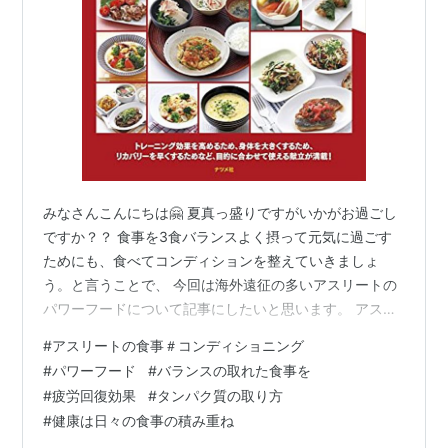
みなさんこんにちは🤗 夏真っ盛りですがいかがお過ごし
ですか？？ 食事を3食バランスよく摂って元気に過ごす
ためにも、食べてコンディションを整えていきましょ
う。と言うことで、 今回は海外遠征の多いアスリートの
パワーフードについて記事にしたいと思います。 アスリ
ートの人たちは海外遠征も多いため、日本の選手の場合
#
アスリートの食事＃コンディショニング
でも100日位しか日本🇯🇵に居れないと言う人もいる。
#
パワーフード
#
バランスの取れた食事を
これだけ、自分の母国から離れてしまうと言うこともあ
#
疲労回復効果
#
タンパク質の取り方
り、日本の🍱和食をはじめとする ソウルフードを自由に
#
健康は日々の食事の積み重ね
食べることができるであろうか？ 確かに遠征先でも和食