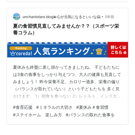
を食べることができるかもしれませんが、帰国している
時になるべく日本食の栄養を摂り疲労回…
•
unchantotaro blog💫心が元気になるといいな🤗
5年前
夏の食習慣見直してみませんか？？（スポーツ栄
養コラム）
夏休みも終盤に差し掛かってきましたね。 子どもたちに
は3食の食事をしっかり与えつつ、大人の健康も見直して
みましょう！ 昨今栄養不足、カロリー過多、栄養の偏り
（バランスが取れていない）という子どもたちを 多く見
かけます。 1）朝食を食べない 2）レトルト、インスタン
ト食品で済ませている 3）食事のバランスが取れていな
#
食育応援
#
ミネラルの大切さ
#
夏休み＃食習慣
い（あるいは3食食べていない） インスタント食品も最
#
ステイホーム 楽しみ方
#
バランスの取れた食事を
近は技術も進化し、減塩であったりカロリー計算もされ
ているものも多く手軽に撮れる食品だと思います。わた
しもよく使います。 しかし、偏った食習慣で甘いものや