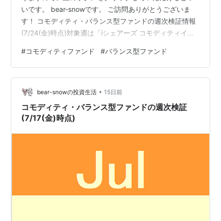
いです。 bear-snowです。 ご訪問ありがとうございま
す！ コモディティ・バランス型ファンドの週次検証情報
(7/24(金)時点)対象週は「iシェアーズ コモディティイン
デックス・ファンド」がトップに立ちました。 [週次]騰
#
コモディティファンド
#
バランス型ファンド
落率ランキング(7/20(月)～7/24(金)) 1位 +8.18% iシェア
ーズ コモディティインデックス・ファンド 2位 +6.15%
UBS原油先物ファンド 3位 +6.11% ブラックロック・ゴー
•
ルド・ファンド 4位 +3.99% SMTAMコモディティ・オー
bear-snowの投資生活
15日前
プン…
コモディティ・バランス型ファンドの週次検証
(7/17(金)時点)