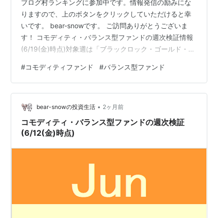
ブログ村ランキングに参加中です。情報発信の励みにな
りますので、上のボタンをクリックしていただけると幸
いです。 bear-snowです。 ご訪問ありがとうございま
す！ コモディティ・バランス型ファンドの週次検証情報
(6/19(金)時点)対象週は「ブラックロック・ゴールド・フ
ァンド」がトップに立ちました。 [週次]騰落率ランキン
#
コモディティファンド
#
バランス型ファンド
グ(6/15(月)～6/19(金)) 1位 +8.77% ブラックロック・ゴ
ールド・ファンド 2位 +4.31% SBI・ｉシェアーズ・ゴー
ルドファンド(為替ヘッジなし) 3位 +3.96% ピクテ・ゴ
•
ールド(為替ヘッジあり) 4位 +3.05% My個人資産(実現損
bear-snowの投資生活
2ヶ月前
益) …
コモディティ・バランス型ファンドの週次検証
(6/12(金)時点)