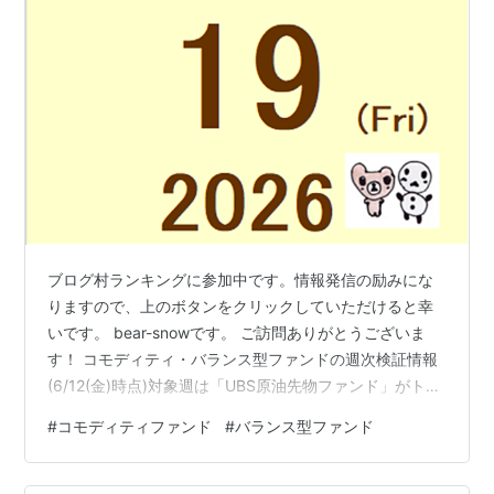
ブログ村ランキングに参加中です。情報発信の励みにな
りますので、上のボタンをクリックしていただけると幸
いです。 bear-snowです。 ご訪問ありがとうございま
す！ コモディティ・バランス型ファンドの週次検証情報
(6/12(金)時点)対象週は「UBS原油先物ファンド」がトッ
プに立ちました。 [週次]騰落率ランキング(6/8(月)～
#
コモディティファンド
#
バランス型ファンド
6/12(金)) 1位 -0.44% UBS原油先物ファンド 2位 -0.51%
eMAXIS Slimバランス(8資産均等型) 3位 -0.92% ニッセ
イ・インデックスバランスF(4資産均等型) 4位 -2.42%