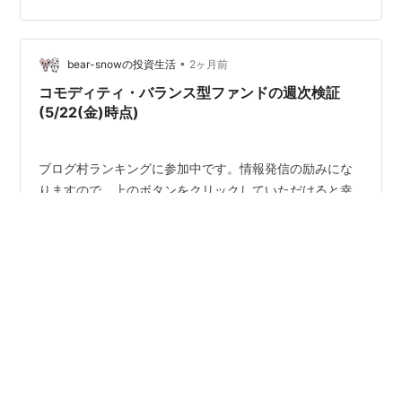
ランスF(4資産均等型)」がトップに立ちました。 [週次]
騰落率ランキング(5/25(月)～5/29(金)) 1位 +1.80% My個
人資産(実現損益) 2位 +1.79% eMAXIS Slim全世界株式(オ
•
ール・カントリー) 3位 +1.28% ニッセイ・インデックス
bear-snowの投資生活
2ヶ月前
バラ…
コモディティ・バランス型ファンドの週次検証
(5/22(金)時点)