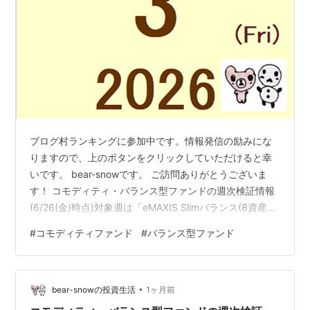
ブログ村ランキングに参加中です。情報発信の励みにな
りますので、上のボタンをクリックしていただけると幸
いです。 bear-snowです。 ご訪問ありがとうございま
す！ コモディティ・バランス型ファンドの週次検証情報
(6/26(金)時点)対象週は「eMAXIS Slimバランス(8資産均
等型)」がトップに立ちました。 [週次]騰落率ランキング
#
コモディティファンド
#
バランス型ファンド
(6/22(月)～6/26(金)) 1位 +0.30% eMAXIS Slimバランス
(8資産均等型) 2位 -0.63% ニッセイ・インデックスバラ
ンスF(4資産均等型) 3位 -1.28% eMAXIS Slim全世界株式
•
(オール・カントリー) 4位 -1…
bear-snowの投資生活
1ヶ月前