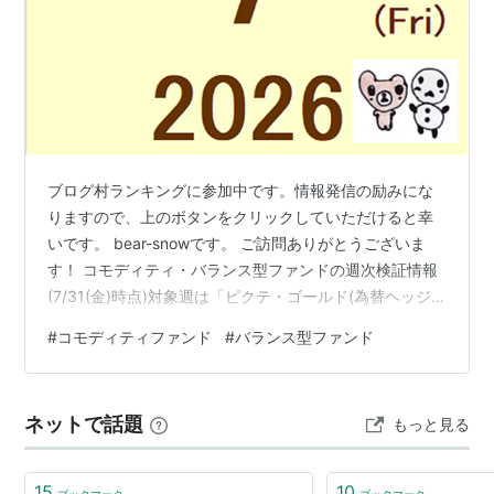
ブログ村ランキングに参加中です。情報発信の励みにな
りますので、上のボタンをクリックしていただけると幸
いです。 bear-snowです。 ご訪問ありがとうございま
す！ コモディティ・バランス型ファンドの週次検証情報
(7/31(金)時点)対象週は「ピクテ・ゴールド(為替ヘッジ
あり)」がトップに立ちました。 [週次]騰落率ランキング
#
コモディティファンド
#
バランス型ファンド
(7/27(月)～7/31(金)) 1位 +1.43% ピクテ・ゴールド(為替
ヘッジあり) 2位 -0.52% ゴールド・ファンド(為替ヘッジ
なし) 3位 -0.57% ブラックロック・ゴールド・ファンド
ネットで話題
もっと見る
4位 -0.58% ニッセイ・インデックスバランスF(4資産均
等型…
15
10