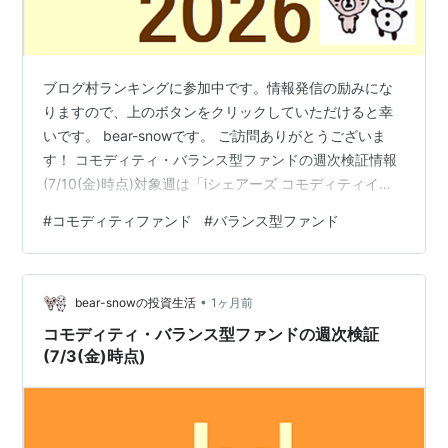
ブログ村ランキングに参加中です。情報発信の励みにな
りますので、上のボタンをクリックしていただけると幸
いです。 bear-snowです。 ご訪問ありがとうございま
す！ コモディティ・バランス型ファンドの週次検証情報
(7/10(金)時点)対象週は「iシェアーズ コモディティイン
デックス・ファンド」がトップに立ちました。 [週次]騰
#
コモディティファンド
#
バランス型ファンド
落率ランキング(7/6(月)～7/10(金)) 1位 +4.68% iシェア
ーズ コモディティインデックス・ファンド 2位 +3.66%
UBS原油先物ファンド 3位 +3.44% SMTAMコモディテ
•
ィ・オープン 4位 +0.86% eMAXIS Slim全世界株式(オ…
bear-snowの投資生活
1ヶ月前
コモディティ・バランス型ファンドの週次検証
(7/3(金)時点)