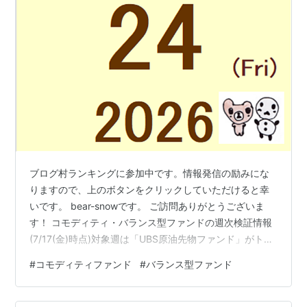
ブログ村ランキングに参加中です。情報発信の励みにな
りますので、上のボタンをクリックしていただけると幸
いです。 bear-snowです。 ご訪問ありがとうございま
す！ コモディティ・バランス型ファンドの週次検証情報
(7/17(金)時点)対象週は「UBS原油先物ファンド」がトッ
プに立ちました。 [週次]騰落率ランキング(7/13(月)～
#
コモディティファンド
#
バランス型ファンド
7/17(金)) 1位 +5.55% UBS原油先物ファンド 2位 +4.79%
iシェアーズ コモディティインデックス・ファンド 3位
+1.20% SMTAMコモディティ・オープン 4位 +0.25%