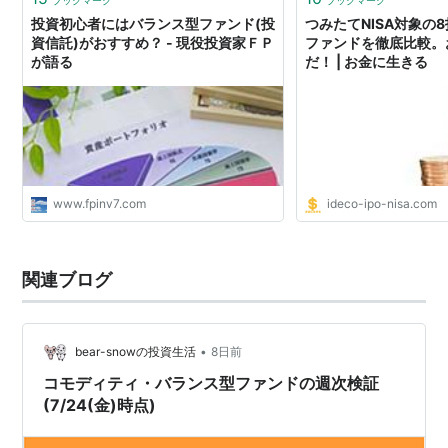
ブックマーク
ブックマーク
投資初心者にはバランス型ファンド(投
つみたてNISA対象の
資信託)がおすすめ？ - 現役投資家ＦＰ
ファンドを徹底比較。
が語る
だ！ | お金に生きる
www.fpinv7.com
ideco-ipo-nisa.com
関連ブログ
•
bear-snowの投資生活
8日前
コモディティ・バランス型ファンドの週次検証
(7/24(金)時点)