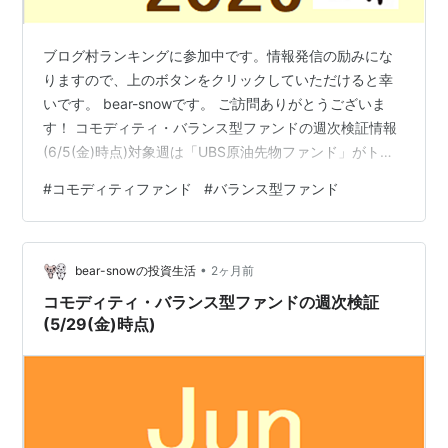
ブログ村ランキングに参加中です。情報発信の励みにな
りますので、上のボタンをクリックしていただけると幸
いです。 bear-snowです。 ご訪問ありがとうございま
す！ コモディティ・バランス型ファンドの週次検証情報
(6/5(金)時点)対象週は「UBS原油先物ファンド」がトッ
プに立ちました。 [週次]騰落率ランキング(6/1(月)～
#
コモディティファンド
#
バランス型ファンド
6/5(金)) 1位 +1.97% UBS原油先物ファンド 2位 +1.61%
ピクテ・ゴールド(為替ヘッジあり) 3位 +1.30% iシェア
ーズ コモディティインデックス・ファンド 4位 +0.88%
•
eMAXIS Slim全世界株式(オール・カントリー) 5位 +…
bear-snowの投資生活
2ヶ月前
コモディティ・バランス型ファンドの週次検証
(5/29(金)時点)