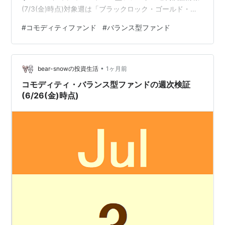
(7/3(金)時点)対象週は「ブラックロック・ゴールド・フ
ァンド」がトップに立ちました。 [週次]騰落率ランキン
#
コモディティファンド
#
バランス型ファンド
グ(6/29(月)～7/3(金)) 1位 +3.54% ブラックロック・ゴ
ールド・ファンド 2位 +3.11% ピクテ・ゴールド(為替ヘ
ッジあり) 3位 +2.28% SBI・ｉシェアーズ・ゴールドフ
•
ァンド(為替ヘッジなし) 4位 +1.94% ゴールド・ファンド
bear-snowの投資生活
1ヶ月前
(為替ヘッジ…
コモディティ・バランス型ファンドの週次検証
(6/26(金)時点)