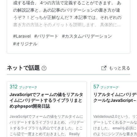
成する場合、 4つの方法で定義することができます。 あ
の解説記事と、あの記事のバリデーションの書き方が違
うぞ？！どっちが正解なんだ？ 本記事では、それぞれの
書き方の方法とそのメリットを説明します。 具体的に同
じバリデーションを比較した方がわかりやすいので、例
#
Laravel
#
バリデート
#
カスタムバリデーション
として、 「値が全て大文字であるかどうか」のバリデー
#
オリジナル
ションを比較していきます。 もし値が全て大文字でなけ
れば、エラーを返すルールです。 それでは、見ていきま
しょう! コントローラ内に記述 実装例 FormRequestクラ
ネットで話題
もっと見る
スを使用 実装例 Service Provider内で定義 実…
312
57
ブックマーク
ブックマーク
JavaScriptでフォームの値をリアルタ
リアルタイムにバリデ
イムにバリデートするライブラリまと
クールなJavaScript –
め:phpspot開発日誌
JavaScriptでフォームの値をリアルタイムに
Validatious2.0とい
バリデートするライブラリまとめ。 バリデー
デートしてくれるクールなJa
トするライブラリも沢山でてきました。とこ
けました。 emailを必
こら辺で一度まとめておきました。 Really
のようにシンプルな書き