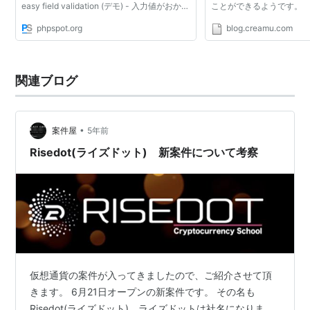
easy field validation (デモ) - 入力値がおかし
ことができるようです。
いと、エラーメッセージをフェードインさせ
phpspot.org
blog.creamu.com
ながら超クールに表示できます。 ※ ページの
最後で使い...
関連ブログ
•
案件屋
5年前
Risedot(ライズドット) 新案件について考察
仮想通貨の案件が入ってきましたので、ご紹介させて頂
きます。 6月21日オープンの新案件です。 その名も
Risedot(ライズドット)。ライズドットは社名になりま