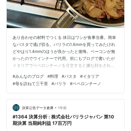
あり合わせの材料でつくる 休日はワシが食事当番。簡単
なパスタで逃げ切る。バリラの1.6mmを買ってみたけれ
どやはり1.4mmのほうが良かったと後悔。ベーコンが無
かったのでウインナーで代用。前にもブログで書いたが
イタリアでペペロンチーノを注文すると嫌な顔をされ
る。理由を聞くと日本の寿司屋でネタをのせないシャリ
#
みんなのブログ
#
料理
#
パスタ
#
イタリア
だけを頼むようなものとのこと、なるへそ。本場イタリ
#
母を訪ねて三千里
#
バリラ
#
ペペロンチーノ
アでのパスタは日本のものより数段美味しい。やはり水
の違いによるものか。アニメ「母を訪ねて三千里」でマ
ルコが家の手伝いで昼食のパスタを調理するシーンがあ
った。鍋でパスタをざっと茹でて皿に盛るだけの素パス
•
決算公告データ倉庫
1年前
タ。「絶望のパスタ（Pasta di di…
#1364 決算分析 : 株式会社バリラジャパン 第10
期決算 当期純利益 17百万円