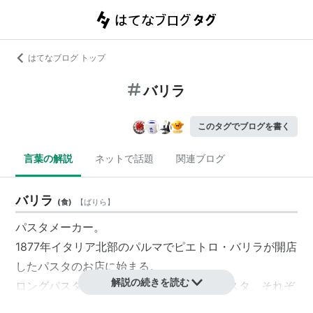
はてなブログ トップ
バリラ
このタグでブログを書く
言葉の解説
ネットで話題
関連ブログ
バリラ
(
食
)
【
ばりら
】
パスタメーカー。
1877年イタリア北部のパルマでピエトロ・バリラが開店
したパスタのお店に始まる。
解説の続きを読む
ロングパスタ、ショートパスタ、卵入りパスタ、それぞ
れ他種類のパスタと、瓶詰めのソースを製造・販売して