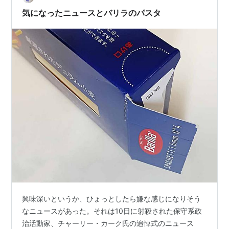
い日、パーティー、業務用や常備スト…
気になったニュースとバリラのパスタ
興味深いというか、ひょっとしたら嫌な感じになりそう
なニュースがあった。それは10日に射殺された保守系政
治活動家、チャーリー・カーク氏の追悼式のニュース