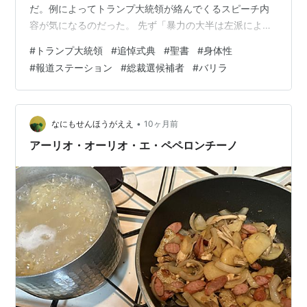
だ。例によってトランプ大統領が絡んでくるスピーチ内
容が気になるのだった。 先ず「暴力の大半は左派によ
る・・・」と位置づけているような言い方だが、ここで
#
トランプ大統領
#
追悼式典
#
聖書
#
身体性
「大半」とボカすトコロがずるい。それだけで詳細を詰
#
報道ステーション
#
総裁選候補者
#
バリラ
める必要もなく、このスピーチが微妙に且つ巧妙にトラ
ンプ的痴呆症のような曲解がなされていると気付く。 真
実は、大声で言った者の中にある、という感じだ。 死者
を殉教者として位置づけようという構想で練られた、式
•
なにもせんほうがええ
10ヶ月前
典の流れだったようにも見られる。 亡くなられた…
アーリオ・オーリオ・エ・ペペロンチーノ