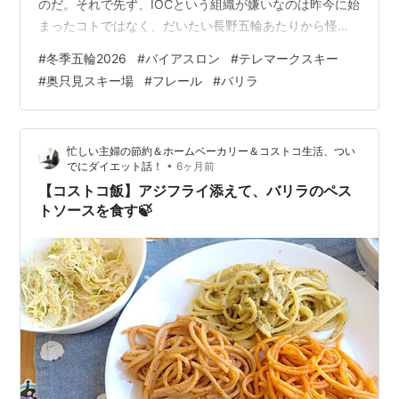
のだ。それで先ず、IOCという組織が嫌いなのは昨今に始
まったコトではなく、だいたい長野五輪あたりから怪し
さに嫌悪感が漂い始めていたのだった。 だが、冬の競技
#
冬季五輪2026
#
バイアスロン
#
テレマークスキー
種目には興味のあるものが幾つかある。それはノルディ
#
奥只見スキー場
#
フレール
#
バリラ
ック競技。そりゃ、スキージャンプは派手で脚光を浴び
るけれど・・・やっぱりバイアスロンだけが気になるの
だった。 でも・・・日本選手の参加はない。 したがっ
忙しい主婦の節約＆ホームベーカリー＆コストコ生活、つい
て、バイアスロンは中継されないのだろう。 というコト
•
でにダイエット話！
6ヶ月前
で、テレビの前に釘付けになるコトは…
【コストコ飯】アジフライ添えて、バリラのペス
トソースを食す🍃