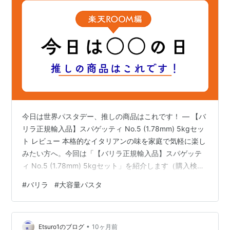
今日は世界パスタデー、推しの商品はこれです！ — 【バ
リラ正規輸入品】スパゲッティ No.5 (1.78mm) 5kgセッ
ト レビュー 本格的なイタリアンの味を家庭で気軽に楽し
みたい方へ。今回は「【バリラ正規輸入品】スパゲッテ
ィ No.5 (1.78mm) 5kgセット」を紹介します（購入検討
中）。大家族やまとめ買い、業務用にも向く大容量パッ
#
バリラ
#
大容量パスタ
ケージが魅力です。 商品の概要 商品名：バリラ スパゲ
ッティ No.5（1.78mm） 内容量：5kg（大容量） 特徴：
アルデンテに向く食感、もちもちとした舌触り。正規輸
•
入品で品質が安定。 適した用途：家庭の食卓、来客の多
Etsuro1のブログ
10ヶ月前