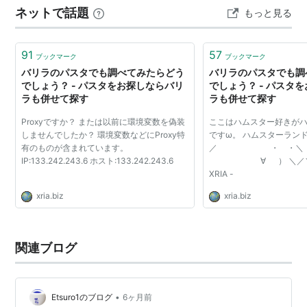
ネットで話題
もっと見る
弁当 ランキング参加中おうちでごはん
91
57
ブックマーク
ブックマーク
バリラのパスタでも調べてみたらどう
バリラのパスタでも調
でしょう？ - パスタをお探しならバリ
でしょう？ - パスタ
ラも併せて探す
ラも併せて探す
Proxyですか？ または以前に環境変数を偽装
ここはハムスター好きが
しませんでしたか？ 環境変数などにProxy特
ですω。 ハムスターランド 
有のものが含まれています。
／ ・ ・＼
IP:133.242.243.6 ホスト:133.242.243.6
∀ ） ＼／＼／＼
XRIA -
xria.biz
xria.biz
関連ブログ
•
Etsuro1のブログ
6ヶ月前