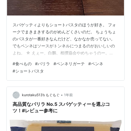
スパゲッティよりもショートパスタのほうが好き。 フォ
ークでまきまきするのがめんどくさいのだ。 ちょうちょ
のパスタが一番好きなんだけど、なかなか売ってない。
でもペンネはソースがトンネルにつまるのがおいしいの
よね。 ☆ えぇー、白鵬、相撲協会やめちゃうのー。
【当店おすすめ食材】Barilla バリラ SOC ペンネッテリガ
#
食べもの
#
バリラ
#
ペンネリガーテ
#
ペンネ
ーテ No.72 【1.4mm ペンネリガーテ マカロニ
#
ショートパスタ
PENNETTE RIGATE セルシオーネ セレツィオーネ オロ
シェフ】 《food》【1kg】【 ※ご注文後のキャンセル・
返品・交換不可。 】価格: 1353 円楽天で詳細を見る バ
リラ ペンネリガーテ 5kgP…
•
kurotaku513’s もぐもぐ
1年前
高品質なバリラ No.5 スパゲッティーを選ぶコ
ツ！#レビュー参考に