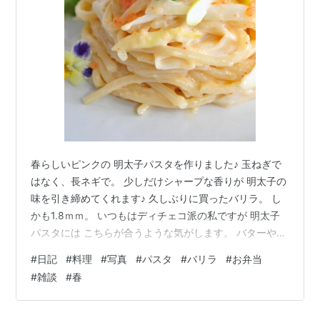
春らしいピンクの 明太子パスタを作りました♪ 玉ねぎで
はなく、長ネギで。 少しだけシャープな香りが 明太子の
味を引き締めてくれます♪ 久しぶりに買ったバリラ。 し
かも1.8ｍｍ。 いつもはディチェコ派の私ですが 明太子
パスタには こちらが合うような気がします。 バターや生
クリームといった むずかしい材料は使わずに マヨネーズ
#
日記
#
料理
#
写真
#
パスタ
#
バリラ
#
お弁当
と日本酒だけでまとめ、 素朴でやわらかい軽い感じに♪
#
雑談
#
春
仕上げにビオラをひとつ。 ただ春らしいかな、と 思って
乗せただけなのに お皿の上で ひとつ、ふたつ…… あら、
蝶々みたい(^^♪ どうぞ良い一日を♪ ランキング参加中お