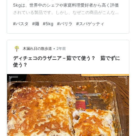
5kgは、世界中のシェフや家庭料理愛好者から高く評価
されている製品です。しかし、なぜこの商品がこんなに
も人気なのでしょうか？今回は、このスパゲッティの魅
#
パスタ
#
麺
#
5kg
#
バリラ
#
スパゲッティ
力と選び方について詳しくご紹介します。 バリラ No.5
スパゲッティー 5kgの魅力 バリラ No.5 スパゲッティー
は、イタリアのパスタメーカーであるバリラが提供する
•
製品です。ここでは、その魅力をいくつかのポイントに
木漏れ日の散歩道
2年前
分けて解説します。 1. 高品質な素材 バリラのスパゲッ…
ディチェコのラザニア－茹でて使う？ 茹でずに
使う？