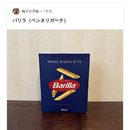
内容と、日本の食卓に「本物のイタリア」を届けるため
の、こだわり抜いた事業戦略に迫ります。 20241231_10_
•
梅子の手帖
1年前
バリラジャパン決算 決算ハ…
バリラ（ペンネリガーテ）