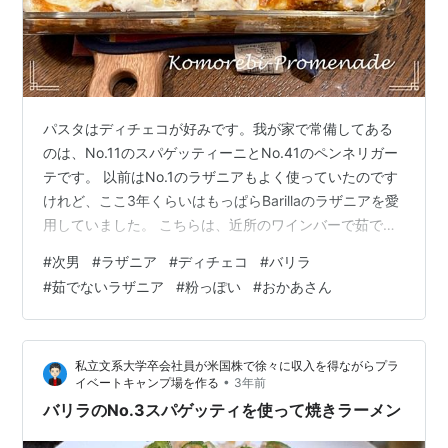
パスタはディチェコが好みです。我が家で常備してある
のは、No.11のスパゲッティーニとNo.41のペンネリガー
テです。 以前はNo.1のラザニアもよく使っていたのです
けれど、ここ3年くらいはもっぱらBarillaのラザニアを愛
用していました。 こちらは、近所のワインバーで茹でず
に使えるラザニアがあると教えていただいて購入するよ
#
次男
#
ラザニア
#
ディチェコ
#
バリラ
うになりました。ラザニアを作るハードルが格段に低く
#
茹でないラザニア
#
粉っぽい
#
おかあさん
なり、しかもおいしいので喜んでいたのです。 にほんブ
ログ村 昨日の夕方、次男がやってきました。月曜日から
必要になるものを取りに来たのですけれど、ついでに散
私立文系大学卒会社員が米国株で徐々に収入を得ながらプラ
髪に行き、我が家に寄ってお風呂に入り、夕食を食べて
•
イベートキャンプ場を作る
3年前
いくと言います。美…
バリラのNo.3スパゲッティを使って焼きラーメン