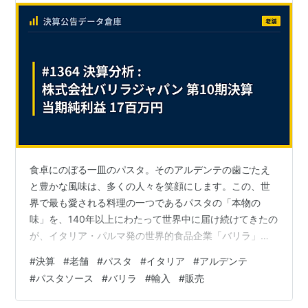
食卓にのぼる一皿のパスタ。そのアルデンテの歯ごたえ
と豊かな風味は、多くの人々を笑顔にします。この、世
界で最も愛される料理の一つであるパスタの「本物の
味」を、140年以上にわたって世界中に届け続けてきたの
が、イタリア・パルマ発の世界的食品企業「バリラ」で
す。おなじみの青い箱のパッケージは、多くの日本のス
#
決算
#
老舗
#
パスタ
#
イタリア
#
アルデンテ
ーパーマーケットでも定番となっています。今回は、こ
#
パスタソース
#
バリラ
#
輸入
#
販売
のグローバルブランドの日本法人である「バリラジャパ
ン株式会社」の第10期決算を読み解き、その健全な財務