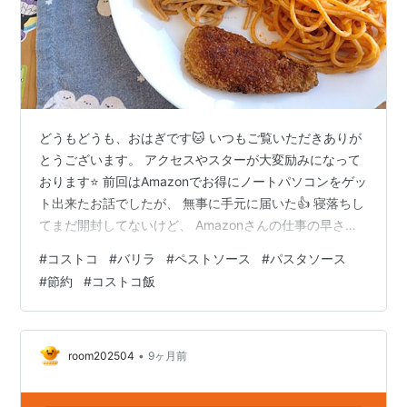
どうもどうも、おはぎです🐱 いつもご覧いただきありが
とうございます。 アクセスやスターが大変励みになって
おります⭐ 前回はAmazonでお得にノートパソコンをゲッ
ト出来たお話でしたが、 無事に手元に届いた👍 寝落ちし
てまだ開封してないけど、 Amazonさんの仕事の早さは
素晴らしい～ あとはchromebookの返金待ち…お願いし
#
コストコ
#
バリラ
#
ペストソース
#
パスタソース
ます… バリラ ペストアソート 3P を食べてみた コストコ
#
節約
#
コストコ飯
の1月購入分で購入品紹介したパスタソースを食べてみま
した～🍝 リンク 1,480円からの500円引きの980円やっ
たので、 500円引きはめちゃくちゃお得や！と思って買
いました！ 夫が全部食べてみたいと言うの…
•
room202504
9ヶ月前