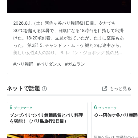
2026.8.1.（土）阿佐ヶ谷バリ舞踊祭1日目。夕方でも
30℃を超える猛暑で、日陰になる18時台を目指して出掛
けた。18:20頃到着。立見が出ていたが、たまに空席もあ
った。 第2部 5. チャンドラ・ムトゥ 観たのは途中から。
美しい女性4人の踊り。 6. レゴン・ジョボッグ 猿の兄弟
のレゴン。 休憩に入る頃から雨が降り出した。私の椅子
#
バリ舞踊
#
バリダンス
#
ガムラン
の上はたまたま木の枝が重なっていてほとんど降られ
ず、傘も差さずに、屋台で買ったミーゴレンとサテ・リ
リッをのんびり食べていたのだが、周りは一時白く見え
ネットで話題
もっと見る
るほどの強い雨。そして時々雷。雨が通り過ぎるのを待
って、第3部は遅れて始まった。 第3部 第3部はスカル・
ジュプン…
9
6
ブックマーク
ブックマーク
ブンブバリでバリ舞踊鑑賞とバリ料理
◇--阿佐ケ谷バリ舞踊
を堪能！（バリ島旅行2日目）
阿佐ケ谷バリ舞踊祭のペー