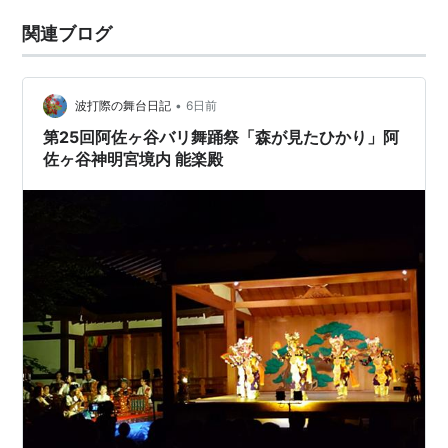
関連ブログ
•
波打際の舞台日記
6日前
第25回阿佐ヶ谷バリ舞踊祭「森が見たひかり」阿
佐ヶ谷神明宮境内 能楽殿