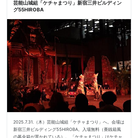
芸能山城組「ケチャまつり」新宿三井ビルディン
グ55HIROBA
2025.7.31.（木）芸能山城組「ケチャまつり」へ。会場は
新宿三井ビルディング55HIROBA。入場無料（賽銭箱風
の募金箱が置かれている）。 「ケチャまつり」はケチャ