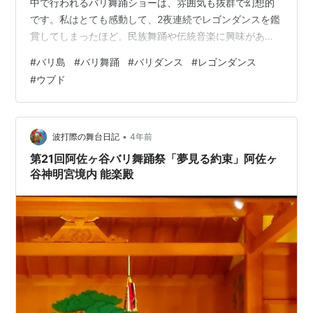
中で行われるバリ舞踊ショーは、雰囲気も抜群で幻想的
です。私はとても感動して、2夜連続でレゴンダンスを鑑
賞してしまったほど。民族舞踊や伝統音楽に興味がある
方はもちろん、興味のない方も一度はご覧になることを
#
バリ島
#
バリ舞踊
#
バリダンス
#
レゴンダンス
おすすめします！チケットの入手方法や良い席の確保の
#
ウブド
仕方なんかについても書いておきますので、ぜひご一読
ください。 バリ島の伝統舞踊 チケットの入手方法 ベス
トポジションの席はここ！ 椅子席の正面一番前 もうひと
つのベスト席 レゴンダンスの演目一覧 おわりに バリ島
•
波打際の舞台日記
4年前
の伝統舞踊 バリ舞踊は、ユネスコの無…
第21回阿佐ヶ谷バリ舞踊祭「夢見る約束」阿佐ヶ
谷神明宮境内 能楽殿