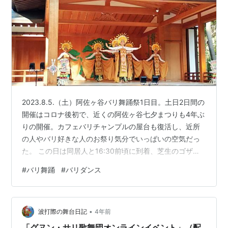
2023.8.5.（土）阿佐ヶ谷バリ舞踊祭1日目。土日2日間の
開催はコロナ後初で、近くの阿佐ヶ谷七夕まつりも4年ぶ
りの開催。カフェバリチャンプルの屋台も復活し、近所
の人やバリ好きな人のお祭り気分でいっぱいの空気だっ
た。 この日は同居人と16:30前頃に到着、芝生のゴザ席
がまだ半分くらい空いていた。以前と比べるとゴザ1枚に
#
バリ舞踊
#
バリダンス
2人くらいとゆったり。とはいえ開演前には立ち見が出て
いた。 1. ルジャン・スリ・ディワサスリ 新作奉納舞踊
で、稲や太陽を表しているらしい。美しい大人の踊り。
•
2. バリス・トゥンガル 若い戦士を表す男性舞踊 3. レゴ
波打際の舞台日記
4年前
ン・クントゥール 白鷺の踊り。プリアタンスタイルだか
「グヌン・サリ歌舞団オンラインイベント」（配