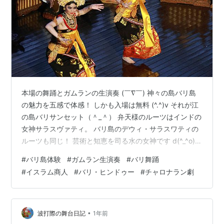
本場の舞踊とガムランの生演奏 (￣∇￣) 神々の島バリ島
の魅力を五感で体感！ しかも入場は無料 (^.^)v それが江
の島バリサンセット（＾_＾） 弁天様のルーツはインドの
女神サラスヴァティ。 バリ島のデウィ・サラスワティの
ルーツも同じ！ 芸術と知恵を司る水の女神です d(^_^o)
magazine.baliiku.com 神々の島はバリ・ヒンドゥー教の
#
バリ島体験
#
ガムラン生演奏
#
バリ舞踊
島！ インドネシア国民の90％はイスラム教徒ですが (^^;;
#
イスラム商人
#
バリ・ヒンドゥー
#
チャロナラン劇
東南アジアにイスラム教を広めたのはシンドバッド？
ja.wikipedia.org バリスグデ（Baris Gede）は男性が踊る
バリの奉納舞踊。 演じるのは横浜の野毛バリスクラ…
•
波打際の舞台日記
1年前