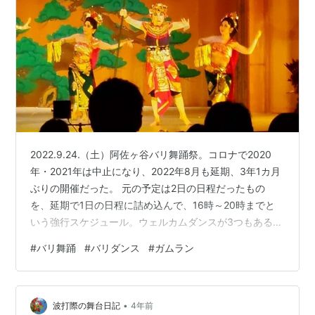
2022.9.24.（土）阿佐ヶ谷バリ舞踊祭。コロナで2020
年・2021年は中止になり、2022年8月も延期、3年1カ月
ぶりの開催だった。 元の予定は2日の日程だったもの
を、延期で1日の日程に詰め込んで、16時～20時までと
いう強行スケジュール。ウェルカムダンスが3つもある。
ところが開演時間頃から急に豪雨になり、雷も近くで鳴
#
バリ舞踊
#
バリダンス
#
ガムラン
り出した。予定通り開催していたようだが、自分は雨が
やんだ2部の途中から観た。行ったときには満席＋立ち見
若干だったが、途中で座れた。 今回は椅子席のみ・屋台
•
なし。休憩も10分で緊張感が感じられた。 以下見た演目
波打際の舞台日記
4年前