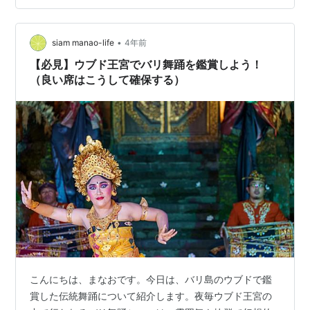
詳細は全然知らないが、しばらくぶりで、これで最後か
もしれないらしい。 曲目はこちら。（曲名はイベントペ
•
ージより抜粋） 1.Tari Pendet：花撒き（ウェルカムダン
siam manao-life
4年前
ス）2.Tari Baris：男性による…
【必見】ウブド王宮でバリ舞踊を鑑賞しよう！
（良い席はこうして確保する）
こんにちは、まなおです。今日は、バリ島のウブドで鑑
賞した伝統舞踊について紹介します。夜毎ウブド王宮の