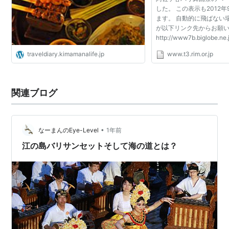
した。 この表示も2012
ます。 自動的に飛ばない
が以下リンク先からお願
http://www7b.biglobe.ne.
traveldiary.kimamanalife.jp
www.t3.rim.or.jp
関連ブログ
•
なーまんのEye-Level
1年前
江の島バリサンセットそして海の道とは？