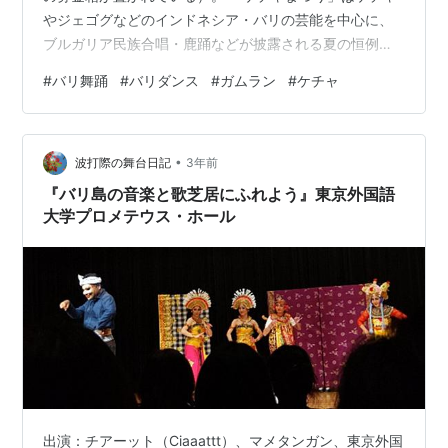
やジェゴグなどのインドネシア・バリの芸能を中心に、
ブルガリア民族合唱・鹿踊などが披露される夏の恒例イ
ベント。バナナの叩き売りが象徴的な怪しさ満点の祭り
#
バリ舞踊
#
バリダンス
#
ガムラン
#
ケチャ
と、新宿の高層ビルの足元の屋外広場という取り合わせ
も、地に根差したパワーを感じさせる。 この日は途中か
ら、19時からの「ガムランの演奏と踊り」と20時からの
•
「ケチャ」を観た。 ガムラン演奏の器楽曲は「ウジャ
波打際の舞台日記
3年前
ン・マス（黄金の雨）」と「ヤマ・サリ」の2曲。「ヤ
『バリ島の音楽と歌芝居にふれよう』東京外国語
マ・サリ」はトロンポンを…
大学プロメテウス・ホール
出演：チアーット（Ciaaattt）、マメタンガン、東京外国