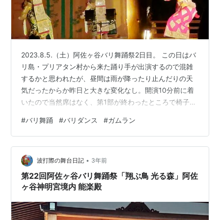
2023.8.5.（土）阿佐ヶ谷バリ舞踊祭2日目。 この日はバ
リ島・プリアタン村から来た踊り手が出演するので混雑
するかと思われたが、昼間は雨が降ったり止んだりの天
気だったからか昨日と大きな変化なし。開演10分前に着
いたので当然席はなく、第1部が終わったところで椅子席
を確保した。 観客は、バリ舞踊を習っている人、阿佐ヶ
#
バリ舞踊
#
バリダンス
#
ガムラン
谷七夕まつりのついで、バリに旅行したことがある人な
ど、多彩。見渡すと観客の数にびっくりする。ウブドの
本場の公演より多いんじゃないだろうか。 第1部の演奏は
•
スカル・ジュプンによる生ガムラン。 1. ガボール 花撒き
波打際の舞台日記
3年前
の歓迎の踊り 2. スカル・ゲンドット 器楽曲 3. テレック
第22回阿佐ヶ谷バリ舞踊祭「翔ぶ鳥 光る森」阿佐
精霊（…
ヶ谷神明宮境内 能楽殿