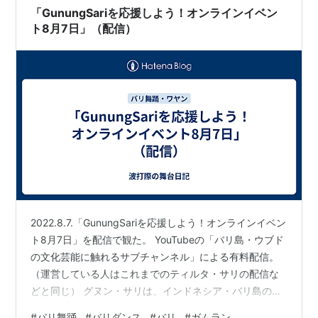
のみ。 10. レゴン・ドゥルガ・デウィ 11. トペン・ダラ…
「GunungSariを応援しよう！オンラインイベン
ト8月7日」（配信）
2022.8.7.「GunungSariを応援しよう！オンラインイベン
ト8月7日」を配信で観た。 YouTubeの「バリ島・ウブド
の文化芸能に触れるサブチャンネル」による有料配信。
（運営している人はこれまでのティルタ・サリの配信な
どと同じ） グヌン・サリは、インドネシア・バリ島のウ
ブドのすぐ近くにあるプリアタン村の老舗バリ舞踊・ガ
#
バリ舞踊
#
バリダンス
#
バリ
#
ガムラン