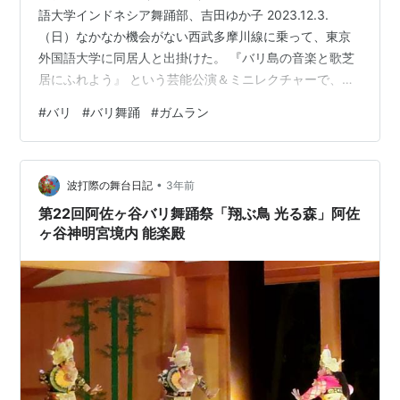
語大学インドネシア舞踊部、吉田ゆか子 2023.12.3.
（日）なかなか機会がない西武多摩川線に乗って、東京
外国語大学に同居人と出掛けた。 『バリ島の音楽と歌芝
居にふれよう』 という芸能公演＆ミニレクチャーで、無
料。コロナ禍の中でSNSで動画が流れてきた声ガムラン
#
バリ
#
バリ舞踊
#
ガムラン
（口のガムラン）のチアーットさんが来日するというの
で早速申し込んだ。 演目はこちら。・ガムラン・ググン
タンガン演奏 （出演：マメタンガン）・バリ舞踊パニャ
•
ンブラマ （出演：東京外国語大学インドネシア舞踊
波打際の舞台日記
3年前
部）・ミニレクチャー「コロナ状況下のバリ芸能と声ガ
第22回阿佐ヶ谷バリ舞踊祭「翔ぶ鳥 光る森」阿佐
ムラン」（講師：吉田ゆか…
ヶ谷神明宮境内 能楽殿