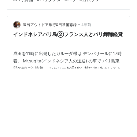
ムラン団体だ。 マンデラ翁が創設して、バリ舞踊が世界
的に有名になったきっかけになったグループのはず。多
分。 曲目はこちら。（曲名はイベントページより抜粋）
•
Tabuh ujan mas / kapiraja：器楽曲Pendet：花撒き（ウ
還暦アウトドア旅行&日常備忘録
4年前
ェルカムダンス）Baris：男…
インドネシアバリ島②フランス人とバリ舞踊鑑賞
成田を11時に出発したガルーダ機は デンパサールに17時