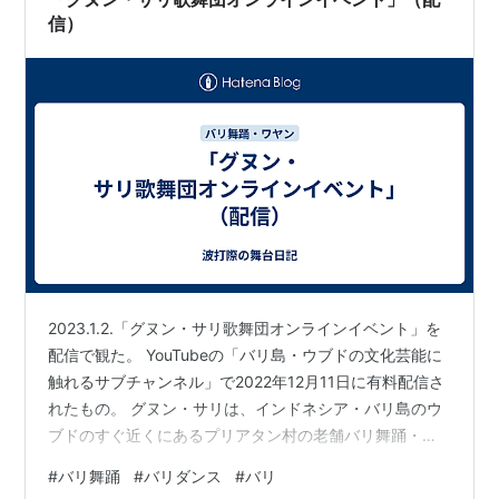
らか全…
信）
2023.1.2.「グヌン・サリ歌舞団オンラインイベント」を
配信で観た。 YouTubeの「バリ島・ウブドの文化芸能に
触れるサブチャンネル」で2022年12月11日に有料配信さ
れたもの。 グヌン・サリは、インドネシア・バリ島のウ
ブドのすぐ近くにあるプリアタン村の老舗バリ舞踊・ガ
ムラン団体だ。 日本のバリ舞踊関係者にも人気のユリア
#
バリ舞踊
#
バリダンス
#
バリ
ティほかGusti Ayu 3姉妹がレゴン・クラトンを踊った。