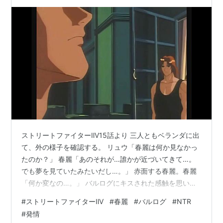
ストリートファイターⅡV15話より 三人ともベランダに出
て、外の様子を確認する。 リュウ「春麗は何か見なかっ
たのか？」 春麗「あのそれが…誰かが近づいてきて…。
でも夢を見ていたみたいだし…。」 赤面する春麗。春麗
「何か変なの…。」 バルログにキスされた感触を思い出
す春麗。 春麗「どうしちゃったんだろう…。頭がボーっ
#
ストリートファイターⅡV
#
春麗
#
バルログ
#
NTR
として、甘いワインを飲んだような…。」 春麗「でも確
#
発情
かに誰か私の部屋にいた気がする…。」 ケン「ああ。だ