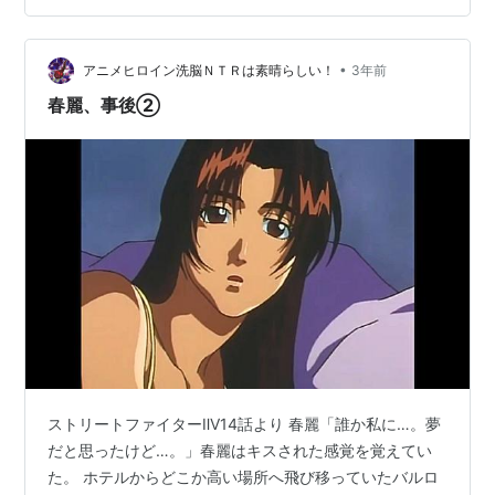
けど、この高さをジャンプできるのはとても考えられな
いしなぁ。」 ケン「やっぱり気のせいだったのかも
な。」ホテルの上方を見上げる一同。 春麗「あの人じゃ
•
アニメヒロイン洗脳ＮＴＲは素晴らしい！
3年前
ないかしら？」 リュウ「あの人…
春麗、事後②
ストリートファイターⅡV14話より 春麗「誰か私に…。夢
だと思ったけど…。」春麗はキスされた感覚を覚えてい
た。 ホテルからどこか高い場所へ飛び移っていたバルロ