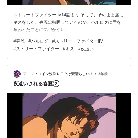
ストリートファイターⅡV14話より そして、そのまま唇に
キスをした。春麗は熟睡しているのか、バルログに唇を
奪われたことに気づかない。
#
春麗
#
バルログ
#
ストリートファイターⅡV
#
ストリートファイター
#
キス
#
夜這い
•
アニメヒロイン洗脳ＮＴＲは素晴らしい！
3年前
夜這いされる春麗②