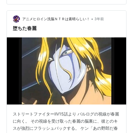
•
アニメヒロイン洗脳ＮＴＲは素晴らしい！
3年前
堕ちた春麗
ストリートファイターⅡV15話より バルログの視線が春麗
に向く。 その視線を受け取った春麗の脳裏に、彼とのキ
スが強烈にフラッシュバックする。 ケン「あの野郎だ春