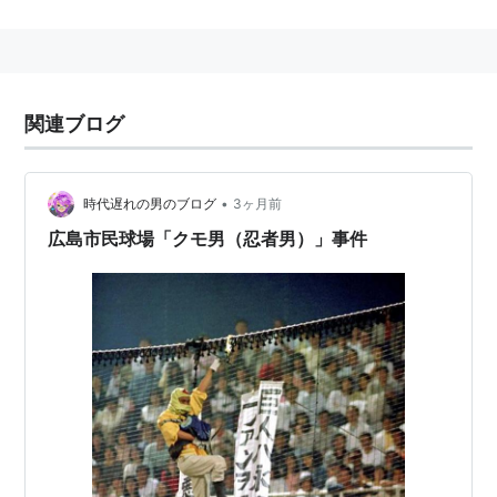
ナルシストで通称「仮面の貴公子」。顔に白い仮面、手
には鋭い鉤爪を付けている。鉤爪が外れると攻撃力が低
下する。
非常にスピードがあり、空中からのトリッキーな動きで
関連ブログ
対戦相手を翻弄できる。
必殺技に「
フライングバルセロナアタック
」「
イズナド
ロップ
」がある。
•
時代遅れの男のブログ
3ヶ月前
広島市民球場「クモ男（忍者男）」事件
海外版では名前がVega（ベガ）に変更されている（マ
イク・バイソンはBalrog、ベガはBisonとなってい
る）。
主な登場作品
ストリートファイターIIシリーズ
ストリートファイターZERO3