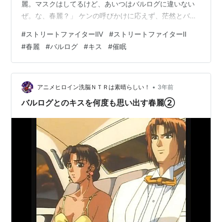
麗。マスクはしてるけど、あいつはバルログに違いない
ぜ。な、春麗？」 ケンの呼びかけに応えず、茫然とバル
ログを見つめる春麗。ケン「春麗どうした？しっかりし
#
ストリートファイターⅡV
#
ストリートファイターⅡ
ろ春麗！」 春麗はケンの言葉が全く耳に入らないほど、
#
春麗
#
バルログ
#
キス
#
催眠
バルログに夢中になっていた。
•
アニメヒロイン洗脳ＮＴＲは素晴らしい！
3年前
バルログとのキスを何度も思い出す春麗②