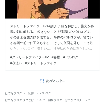
ストリートファイターⅡV14話より 腕を伸ばし、指先が春
麗の顔に触れる。 起きないことを確認したバルログは、
そのまま春麗の顔を撫でる。 半裸のバルログが、寝てい
る春麗の前で仁王立ちする。 そして仮面を外し、こう呟
いた。 バルログ「美しい…。神が私のために造られた芸
術品だ。」
#
ストリートファイターⅡV
#
春麗
#
バルログ
#
夜這い
#
ストリートファイター
読み込み中…
はてなブログ
>
読書
>
バルログ
はてなブログ タグとは
ヘルプ
開発ブログ
はてなブログトップ