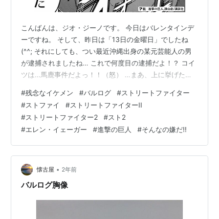
こんばんは、ジオ・ジーノです。 今日はバレンタインデ
ーですね。 そして、昨日は「13日の金曜日」でしたね
(^^; それにしても、つい最近沖縄出身の某元芸能人の男
が逮捕されましたね… これで何度目の逮捕だよ！？ コイ
ツは…馬鹿事件だよっ！！（怒） …まあ、上に挙げた輩
はまさに「残念なイケメン」なのですが（笑）、 漫画や
#
残念なイケメン
#
バルログ
#
ストリートファイター
アニメ、ゲームといった創作物にもこういった「残念な
#
ストファイ
#
ストリートファイターII
イケメン」がおりますね。 って事で、個人的に真っ先に
#
ストリートファイター2
#
スト2
浮かぶ創作物の「残念なイケメン」を挙げたいと思いま
#
エレン・イェーガー
#
進撃の巨人
#
そんなの嫌だ!!
す。 「ガッカリした」（byエレン・イェーガー）
•
懐古屋
2年前
バルログ胸像