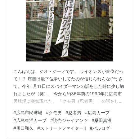
ストリートファイターEXシリーズ（2以降）
ストリートファイターIVシリーズ
ストリートファイターV
CAPCOM VS. SNK
CAPCOM VS. SNK 2
SNK VS. CAPCOM SVC CHAOS
STREET FIGHTER X 鉄拳
バルログ
こんばんは、ジオ・ジーノです。 ライオンズが首位だっ
(
読書
)
【
ばるろぐ
】
て！？ 序盤は最下位争いしてたのが信じられんな(^^; さ
J.R.R.トールキンの創作世界に登場する怪物。
て、今年1月11日にスパイダーマンの話をした時に少し触
もともとは神々に仕える精霊であったが、モルゴスに従
れましたが（笑）、 今から約36年前の1990年に広島市
って堕落した悪鬼たち。剣や棍棒のほか、無数の皮紐を
民球場に突如現れた、 「クモ男（忍者男）」の話をした
いと思います。 広島市民球場に「クモ男（忍者男）」乱
備えた炎の鞭を武器とする。
#
広島市民球場
#
クモ男
#
忍者男
#
広島カープ
入！
彼らはモルゴス軍の指揮官として活動し、エルフにとっ
#
広島東洋カープ
#
読売ジャイアンツ
#
桑田真澄
て恐るべき敵だったが、第1紀の終わりにはその殆どが
#
川口和久
#
ストリートファイターII
#
バルログ
滅ぼされた。「指輪物語」序盤にモリアで旅の仲間を襲