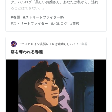
グ。バルログ「美しいお嬢さん、あなたは私から、逃れ
ることはできない。」
#
春麗
#
ストリートファイターⅡV
#
ストリートファイター
#
バルログ
#
事後
•
アニメヒロイン洗脳ＮＴＲは素晴らしい！
3年前
唇を奪われる春麗