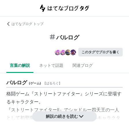
はてなブログ トップ
バルログ
このタグでブログを書く
言葉の解説
ネットで話題
関連ブログ
バルログ
(
ゲーム
)
【
ばるろぐ
】
格闘ゲーム『ストリートファイター』シリーズに登場す
るキャラクター。
『
ストリートファイターII
』で
シャドルー
四天王の一人
解説の続きを読む
として初登場。「ストII'」からプレイアブルキャラクタ
ーとして使用可能になる。