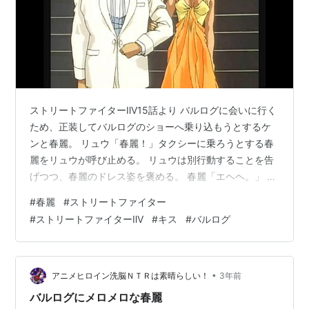
ストリートファイターⅡV15話より バルログに会いに行く
ため、正装してバルログのショーへ乗り込もうとするケ
ンと春麗。 リュウ「春麗！」タクシーに乗ろうとする春
麗をリュウが呼び止める。 リュウは別行動することを告
げつつ、春麗のドレス姿を褒める。 春麗「エヘヘ。」 ケ
ン「わかった。踊りまくってくるぜ。なぁ、春麗。」 春
#
春麗
#
ストリートファイター
麗「うん。エッヘヘヘ。」終始照れくさそうにする春
#
ストリートファイターⅡV
#
キス
#
バルログ
麗。すると… 春麗の脳裏に、バルログの姿がフラッシュ
バックし、彼にキスされた瞬間を思い出す。 春麗「は
っ！」
•
アニメヒロイン洗脳ＮＴＲは素晴らしい！
3年前
バルログにメロメロな春麗