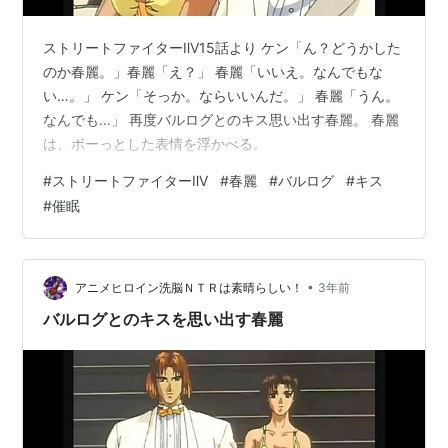
ストリートファイターⅡV15話より ケン「ん？どうかした
のか春麗。」春麗「え？」 春麗「いいえ。なんでもな
い…。」 ケン「そっか。ならいいんだ。」 春麗「うん。
なんでも…」 再度バルログとのキス思い出す春麗。 春麗
は、ボーっとした表情を浮かべる。
#
ストリートファイターⅡV
#
春麗
#
バルログ
#
キス
#
催眠
•
アニメヒロイン洗脳ＮＴＲは素晴らしい！
3年前
バルログとのキスを思い出す春麗