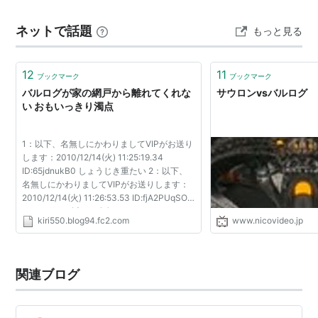
ったのはわずかな生き残りのうちの一体である。
ネットで話題
もっと見る
なお、バルログとは「力強き悪鬼」の意味。
12
11
ブックマーク
ブックマーク
バルログが家の網戸から離れてくれな
サウロンvsバルログ
い おもいっきり濁点
1：以下、名無しにかわりましてVIPがお送り
します：2010/12/14(火) 11:25:19.34
ID:65jdnukB0 しょうじき重たい 2：以下、
名無しにかわりましてVIPがお送りします：
2010/12/14(火) 11:26:53.53 ID:fjA2PUqSO ﾋ
ｮｰｗｗｗ 5：以下、名無しにかわりまして
kiri550.blog94.fc2.com
www.nicovideo.jp
VIPがお送りします：2010/12/14(火)
11:29:42.91 ID:65jdnukB0 はらい...
関連ブログ