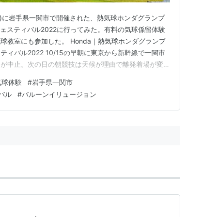
6日(日)に岩手県一関市で開催された、熱気球ホンダグランプ
フェスティバル2022に行ってみた。有料の気球係留体験
球教室にも参加した。 Honda｜熱気球ホンダグランプ
ィバル2022 10/15の早朝に東京から新幹線で一関市
たが中止。次の日の朝競技は天候が理由で離発着場が変更
った。3日のうち1.5日は現地にいたのに一度も気球競技
気球体験
#
岩手県一関市
せっかく行ったのに、、という気持ちがあってすごく残
バル
#
バルーンイリュージョン