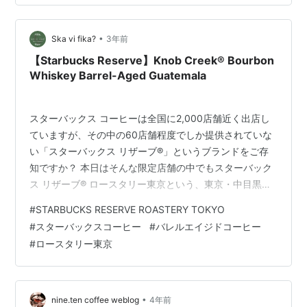
を入れて香りをつける（一定期間）4：焙煎して飲む こ
の行程のうち、3で樽の水分（お酒）が抜けて、カラッカ
•
ラになるので、1に戻ってふたたび樽に水を吸わせて、ふ
Ska vi fika?
3年前
たたび使える状態にするわけ。 で、これを何度かやって
【Starbucks Reserve】Knob Creek® Bourbon
いると、水漏れが止まらなくなっ…
Whiskey Barrel-Aged Guatemala
スターバックス コーヒーは全国に2,000店舗近く出店し
ていますが、その中の60店舗程度でしか提供されていな
い「スターバックス リザーブ®︎」というブランドをご存
知ですか？ 本日はそんな限定店舗の中でもスターバック
ス リザーブ®︎ ロースタリー東京という、東京・中目黒に
ある店舗でだけ購入したり、楽しんだりすることができ
#
STARBUCKS RESERVE ROASTERY TOKYO
る特別なコーヒーをご紹介したいと思います。 僕もこれ
#
スターバックスコーヒー
#
バレルエイジドコーヒー
を初めて飲んだ時の衝撃は今でも忘れられません！ 記事
#
ロースタリー東京
に書いてあること コーヒーのストーリーを紹介 Knob
Creek® Bourbon Whiskey Barrel-Aged Guatemala ノブ
クリーク® ストレート バ…
•
nine.ten coffee weblog
4年前