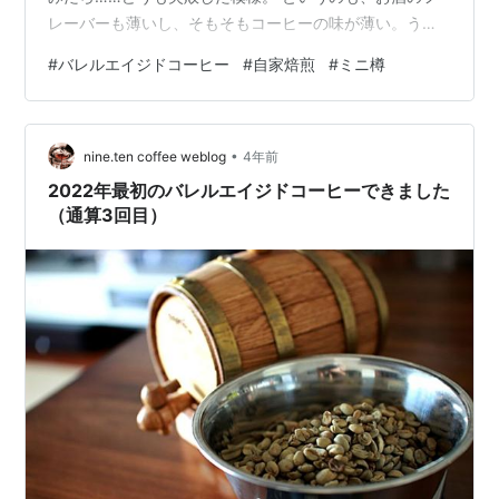
レーバーも薄いし、そもそもコーヒーの味が薄い。うー
ん。 上の写真のように、生豆の色がやたらと白くて水分
#
バレルエイジドコーヒー
#
自家焙煎
#
ミニ樽
が飛びまくっていたのも気になっていたんだけれど、じ
つはその前にトリガーと思われる事象があった。 お酒を
樽に入れて“樽にお酒を吸わせている”フェーズ、時間にし
•
てお酒を入れて3週間後くらいでのできごと。 「なかに
nine.ten coffee weblog
4年前
お酒入ってるの？」「入ってるよ」「なにが入ってる
2022年最初のバレルエイジドコーヒーできました
の？」「ジョニーウォーカーのレッドラ…
（通算3回目）