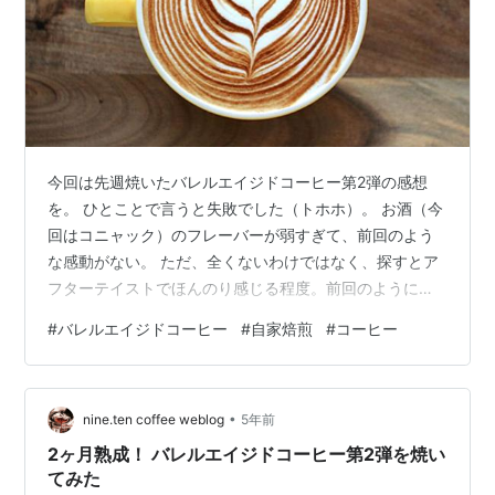
今回は先週焼いたバレルエイジドコーヒー第2弾の感想
を。 ひとことで言うと失敗でした（トホホ）。 お酒（今
回はコニャック）のフレーバーが弱すぎて、前回のよう
な感動がない。 ただ、全くないわけではなく、探すとア
フターテイストでほんのり感じる程度。前回のようにひ
と口目から「おおッ！」なんて驚きはなく、「ああ、弱
#
バレルエイジドコーヒー
#
自家焙煎
#
コーヒー
ーいけど、一応バレルエイジド的な味はしなくもない
な」という感じ。 ちなみに、これはカフェラテでもドリ
ップでも同じ結果だった。 では、なぜ失敗したか？ バレ
•
ルエイジド過程のプロファイルを比べてみると、こんな
nine.ten coffee weblog
5年前
感じ。 1回目・カルヴァトス樽熟成期間4ヶ月・生豆投入
2ヶ月熟成！ バレルエイジドコーヒー第2弾を焼い
後3ヶ月熟成 2回目・コニャック樽熟…
てみた