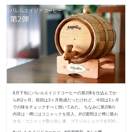
8月下旬にバレルエイジドコーヒーの第2弾を仕込んでか
ら約2ヶ月。前回は3ヶ月熟成だったけれど、今回は2ヶ月
での味をチェックすべく焼いてみた。 ちなみに第2弾の
内容は・樽にはコニャックを投入。約2週間ほど樽に吸わ
せる・コニャック取り出し後、ブラジルショコラを500g
投入、そのまま約2ヶ月熟成という感じ。
#
バレルエイジドコーヒー
#
自家焙煎
#
ミニ樽