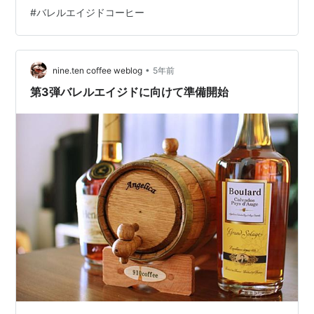
掃除 」てのをポストしていた。そりゃね、今年よりコロ
#
バレルエイジドコーヒー
ナの影響大きかったしね。 で、今年2021年はという
と…… 1位：Kaldi Fortisプチ改造で焙煎のお好み度がアッ
プ2位：バレルエイジドコーヒーを始めた3位：YouTube
•
を始めた という感じかな。 以下、簡単に詳細。 1位：
nine.ten coffee weblog
5年前
Kaldi Fortisプチ改造で焙煎のお好み度がアッ…
第3弾バレルエイジドに向けて準備開始