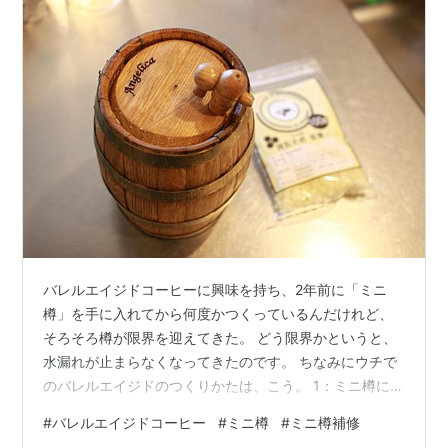
バレルエイジドコーヒーに興味を持ち、2年前に「ミニ
樽」を手に入れてから何度かつくっているんだけれど、
そろそろ樽が限界を迎えてきた。 どう限界かというと、
水漏れが止まらなくなってきたのです。 ちなみにウチで
のバレルエイジドのつくりかたは、こう。 1：ミニ樽に水
を入れて漏れない状態にする2：お酒を樽に満たし、樽に
#
バレルエイジドコーヒー
#
ミニ樽
#
ミニ樽補修
吸わせる（一定期間）3：お酒を取り出し、コーヒー生豆