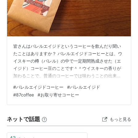
皆さんはバレルエイジドというコーヒーを飲んだり聞い
たことはありますか？ バレルエイジドコーヒーとは、ウ
イスキーの樽（バレル）の中で一定期間熟成させた（エ
イジド）コーヒー豆のことです＾＾ウイスキーの香りが
加わることで、普通のコーヒーでは味わうことの出来な
い風味を楽しむことが出来ます。全く新しい衝撃的なフ
#
バレルエイジドコーヒー
#
バレルエイジド
レーバーをぜひご体験ください。 （ウイスキーに浸して
#
87coffee
#
お取り寄せコーヒー
いるわけではないので、もちろんノンアルコールです）
濃いめに淹れて、コーヒーリキュールのように、ミルク
で割っても美味しいです◎ 【100g】【数量限定】ベトナ
ネットで話題
もっと見る
ム バレルエイジド カウダット 100g | 87coffee 自家焙煎
珈琲 バレルエイジ…
43