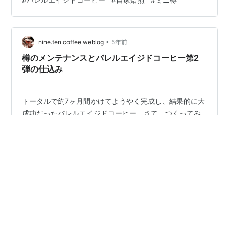
www.ninetencoffee.com 生豆投入後1ヶ月くらいかな、
次第に樽の外にお酒の香りが漏れ始め（要するにこれは
樽に隙間が空き始めたのだと思う）、2ヶ月経った今では
•
タガが外れまくり。 木の水分が飛んでタガだけでなく、
nine.ten coffee weblog
5年前
あらゆるパーツがゆるゆる状態に。まぁ、これは前回も
樽のメンテナンスとバレルエイジドコーヒー第2
そうだったので想定内…
弾の仕込み