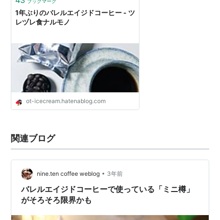
ブックマーク
1年ぶりのバレルエイジドコーヒー - ツ
レヅレ食ナルモノ
ot-icecream.hatenablog.com
関連ブログ
•
nine.ten coffee weblog
3年前
バレルエイジドコーヒーで使っている「ミニ樽」
がそろそろ限界かも