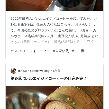
2022年最初のバレルエイジドコーヒーを焼いてみた。い
わゆる第3弾ね。仕込みの模様はこちら。 おさらいとし
て、今回の豆のプロファイルはこんな感じ。 3回目 ・カ
ルヴァトス熟成期間約2ヶ月 ・生豆投入後3ヶ月熟成 とい
うもの 1回目・カルヴァトス樽熟成期間4ヶ月・生豆投入
後3ヶ月熟成 2回目・コニャック樽熟成期間2週間・生豆
#
バレルエイジドコーヒー
#
自家焙煎
#
ミニ樽
投入後2ヶ月熟成 あと前回との違いは、より強い風味を
出すべく、樽の準備段階で水を入れずに、いきなりお酒
を入れたこと。 さあ、結果やいかに!? 樽から出した豆
•
は、例によって少し白っぽくなっていた。このへんの変
nine.ten coffee weblog
5年前
化はこれまで同様。 生豆からは当然お酒のフレーバーが
第3弾バレルエイジドコーヒーの仕込み完了
するものの、意外と…