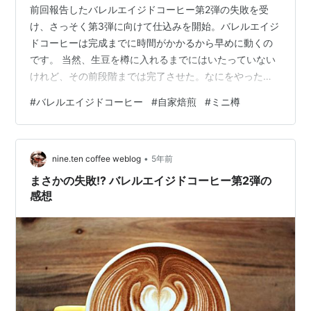
前回報告したバレルエイジドコーヒー第2弾の失敗を受
け、さっそく第3弾に向けて仕込みを開始。バレルエイジ
ドコーヒーは完成までに時間がかかるから早めに動くの
です。 当然、生豆を樽に入れるまでにはいたっていない
けれど、その前段階までは完了させた。なにをやったか
というと、ざっとこんな感じ。 1.カラカラの樽に水では
#
バレルエイジドコーヒー
#
自家焙煎
#
ミニ樽
なく、お酒を吸わせて“使える状態”にする2.樽の準備がで
きたところで「カルヴァトス」を投入 簡単に説明を。 ま
ずは樽を使える状態にする。 どうして今使えないのかと
•
いうと、樽がカラカラで隙間だらけだから。樽に染みこ
nine.ten coffee weblog
5年前
んだお酒が少しずつ蒸発しながら、その風味が生豆に吸
まさかの失敗!? バレルエイジドコーヒー第2弾の
着して熟成されていくバレルエイ…
感想