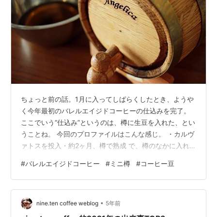
ちょっと前の話。1月に入ってしばらくしたとき、ようや
く今年最初のバレルエイジドコーヒーの仕込みを完了。
ここでいう“仕込み”というのは、樽に生豆を入れた、とい
うことね。 今回のプロファイルはこんな感じ。 ・カルヴ
ァトスを投入・約2ヶ月、樽で熟成 で、樽のなかに入れ
たカルヴァトスなんだけれど、入れた直後は「漏れな
#
バレルエイジドコーヒー
#
ミニ樽
#
コーヒー豆
し」と思いきや、ほんの少ーしずつ漏れてしまったため
か、いざ樽の中身を出したら「え？ たったこれだけ？」
という量に（泣）。 ちなみに漏れた原因は、おそらく前
•
寄りのタガが少しだけ斜めになっていた関係で、締め付
nine.ten coffee weblog
5年前
けが緩くなっていたため、と予想。次回はもっと入念に