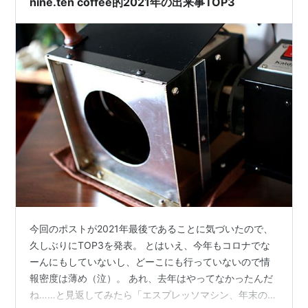
nine.ten coffee的2021年の出来事TOP3
確認しないと。 今回、樽のなかに入れ…
今回のポストが2021年最後であることに気づいたので、
久しぶりにTOP3を発表。 とはいえ、今年もコロナでな
ーんにもしていないし、どーこにも行っていないので情
報密度は薄め（泣）。 あれ、去年はやってなかったんだ
ね……と見返してみたら「エスプレッソマシン、年末の大