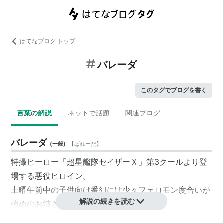
はてなブログ トップ
バレーダ
このタグでブログを書く
言葉の解説
ネットで話題
関連ブログ
バレーダ
(
一般
)
【
ばれーだ
】
特撮ヒーロー「超星艦隊セイザーＸ」第3クールより登
場する悪役ヒロイン。
土曜午前中の子供向け番組には少々フェロモン度合いが
解説の続きを読む
強めのお姉さま。
演じるは佐藤麻紗ちゃん。