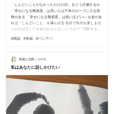
「しんどいことがなかっただけの日」をどう評価するか
「幸せになる難易度」は高い人は不幸のループに入る危
険がある 「幸せになる難易度」は低いほどいい お金があ
れば「しんどいこと」を減らせる 自分で自分を楽しませ
られれば大してお金はかからない いつまで「消耗する」
のか 「しんどいことがなかっただけの日」をどう評価す
#
雑談
#
幸福
#
バンアパ
るか 「負担の重い業務がなかった日」、「満員電車に乗
らなくて済んだ日」、「特に何もしなかったおかげで体
力を温存できた日」など、「しんどいことがなかっただ
•
け日」をどう評価するだろうか。 こういう日を「何もな
部屋と沈黙
5年前
かった日」とする人と、「しんどいことがなかったから
私はあなたに話しかけたい
ものすごくいい日だった」とする人は…