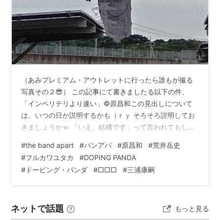
（あみプレミアム・アウトレットに行ったら誰もが撮る
写真その２😎） この記事にて書きましたる以下の件、
「インペリテリより速い」©原昌和この見出しについて
は、いつの日か説明するかも（ｒｙ そろそろ説明してお
きましょうかｗ 「いえ、結構です」って言われてもしま
すよ。ここ、オレの庭。 「インペリテリ『くらい』速
#
the band apart
#
バンアパ
#
原昌和
#
荒井岳史
い」©原昌和 今日のプログレッシブＡＯＲ（再掲） 初め
#
フルカワユタカ
#
DOPING PANDA
てのバンアパ Eric.W の荒井さんのカッティング
#
ドーピング・パンダ
#
□□□
#
三浦康嗣
□□□（クチロロ）feat. the band apart DOPING
PANDA / the band apart「MELLOW FELLOW」 「イン
ペリテリ『くらい』速い」©原昌…
ネットで話題
もっと見る