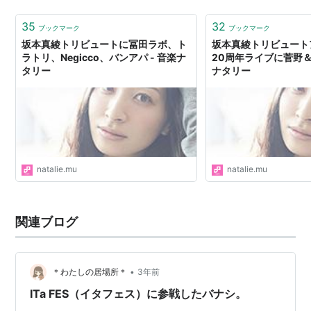
35
32
ブックマーク
ブックマーク
坂本真綾トリビュートに冨田ラボ、ト
坂本真綾トリビュート
ラトリ、Negicco、バンアパ - 音楽ナ
20周年ライブに菅野＆
タリー
ナタリー
natalie.mu
natalie.mu
関連ブログ
•
＊わたしの居場所＊
3年前
ITa FES（イタフェス）に参戦したバナシ。