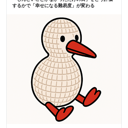
けど、今は来てくれるだけで…
するかで「幸せになる難易度」が変わる