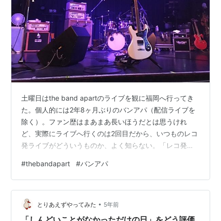
土曜日はthe band apartのライブを観に福岡へ行ってき
た。個人的には2年8ヶ月ぶりのバンアパ（配信ライブを
除く）。ファン歴はまあまあ長いほうだとは思うけれ
ど、実際にライブへ行くのは2回目だから、いつものレコ
発ライブがどういうものか、よく知らない。「レコ発ラ
イブ」とは、ニューアルバム等のレコード発売に伴うラ
#
thebandapart
#
バンアパ
イブツアーのことで、大抵はツアー前にレコードが発売
されるものらしい。今回のレコ発の“レコ”は9thアルバム
なのだが、そのレコードを伴わないままツアーが始まっ
•
ちゃったツアーである。バンアパ発券した～🎫以前、荒
とりあえずやってみた
5年前
井さんがライブのMCで「昔は音源聴いて来いと思ってた
「しんどいことがなかっただけの日」をどう評価