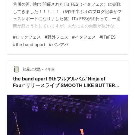
荒川の河川敷で開催されたITa FES（イタフェス）に参戦
してきました！！！！！ （約1年半ぶりのブログ記事がフ
ェスレポートになりました笑）ITa FESが終わって、一週
間が経とうとしていますが、未だにあの余韻が抜けなく
て「これは、ブログに書くしかない！」と思い、レポー
#
ロックフェス
#
野外フェス
#
イタフェス
#
ITaFES
ト書きます。ITa FESとはなんぞや？という方。詳しく
#
the band apart
#
バンアパ
は、以下の公式サイトをご確認くださいませ。
asiangothic.net ちなみに、私は、主催バンドである、
the band apart（略称:バンアパ）が大好きです。10年ぐ
らい、彼らの音楽に触れています。なので…
•
部屋と沈黙
4年前
the band apart 9thフルアルバム“Ninja of
Four”リリースライブ SMOOTH LIKE BUTTER
TOUR 感想