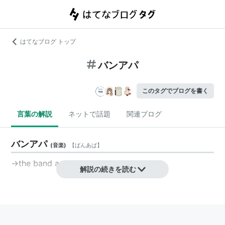
はてなブログ トップ
バンアパ
このタグでブログを書く
言葉の解説
ネットで話題
関連ブログ
バンアパ
(
音楽
)
【
ばんあぱ
】
→the band apart
解説の続きを読む