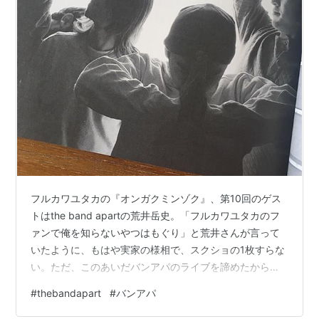
フルカワユタカの『オンガクミンゾク』、第10回のゲス
トはthe band apartの荒井岳史。「フルカワユタカのフ
ァンで俺を知らないやつはもぐり」と荒井さんが言って
いたように、もはや実家の様相で、スクショの1枚すらな
い。ただ、このあいだバンアパのライブを諦めたから
か、荒井さんを見ただけで「うわー、荒井さんがおる！
#
thebandapart
#
バンアパ
動く！！！」と嬉しくなってしまった。オンガクミンゾ
クの配信があった当日は、18時からCAPTAIN HEDGE