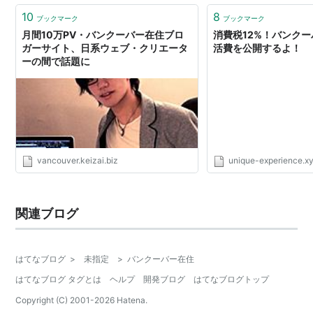
10
8
ブックマーク
ブックマーク
月間10万PV・バンクーバー在住ブロ
消費税12%！バンク
ガーサイト、日系ウェブ・クリエータ
活費を公開するよ！
ーの間で話題に
vancouver.keizai.biz
unique-experience.x
関連ブログ
はてなブログ
>
未指定
>
バンクーバー在住
はてなブログ タグとは
ヘルプ
開発ブログ
はてなブログトップ
Copyright (C) 2001-
2026
Hatena.