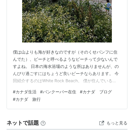
僕は山よりも海が好きなのですが（そのくせバンフに住
んでた）、ビーチと呼べるようなビーチって少ないんで
すよね。 日本の海水浴場のような所はありませんが、の
んびり過ごすにはちょうど良いビーチならあります。 今
回紹介するのはWhite Rock Beach。 僕が住んでいる
Surreyから車で40分かかりますが、それだけの価値はあ
#
カナダ生活
#
バンクーバー在住
#
カナダ ブログ
ると思います。 ちなみにこんな感じです。 日本の海水浴
#
カナダ 旅行
場のように混んでません（ポジティブ）。 家族連れには
いいと思いますが、大人だけだとテント張ってビーチ眺
めるぐらいしかやることないです。 ただWhite rockは景
ネットで話題
もっと見る
観が良いし、レストランやアイスクリーム屋などが充実
してる…