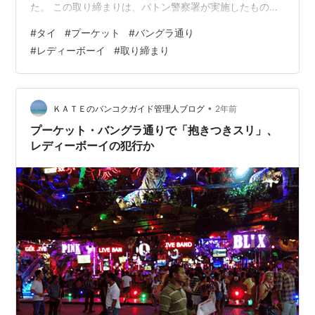
た。 この取り締まりは、パトン警察署が実施したもの
で、バングラ通りにて、レディーボーイ、黒人系外国人
#
タイ
#
プーケット
#
バングラ通り
女性、およびその他のリスクのある人物に対する調査が
#
レディーボーイ
#
取り締まり
行われました。 その結果、公衆の場または人目の多い場
所で「他人に迷惑や不快感を与える行為」、あるいは
「性的嫌がらせと捉えられるおそれのある行動」を行っ
たとして、レディーボーイ6名が拘束され、警察署にて正
•
ＫＡＴＥのバンコクガイド管理人ブログ
2年前
式な告発手続きが取られました。 今回の措置は、…
プーケット・バングラ通りで「抱きつきスリ」、
レディーボーイの犯行か