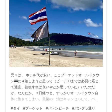
元々は、 ホテル代が安い、ここプーケットオールドタウ
ン🏰に４泊しようと思って（ビーチ🏄‍♀️までは必要に応じ
て適宜、往復すれば良いやとか思っていた）いたのだ
が、なんだか、３日経つと、すっかりオールドタウン自
体に飽きてしまい、最後の一泊はキャンセルして、パト
ンビーチ⛱に移動🚙することにした... にほんブログ村 正
#
タイ
#
プーケット
#
パトンビーチ
#
バングラ通り
直、住むのならここオールドタウンも良いのだろうが