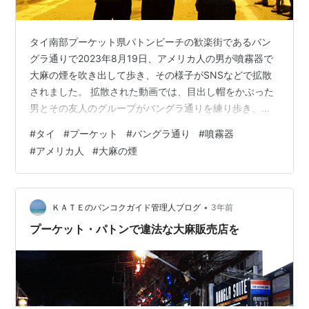
タイ南部プーケット県パトンビーチの歓楽街であるバン
グラ通りで2023年8月19日、アメリカ人の男が噴霧器で
大麻の煙を吹き出して歩き、その様子がSNSなどで拡散
されました。 拡散された動画では、目出し帽をかぶった
男とその友人のグループがバングラ通りを練り歩き、歩
行者に大麻の煙を噴射機で吹き出す様子が映っていまし
#
タイ
#
プーケット
#
バングラ通り
#
噴霧器
た。 パトン警察署は捜査を行い、大麻の煙を噴射したの
#
アメリカ人
#
大麻の煙
がアメリカ人の男であるを突き止め、公共の場で大麻を
使用することは法律違反であることから、警察はアメリ
カ人の男を逮捕しました。 アメリカ人の男は「自分のし
たことを申し訳なく思っています。 よく考えていません
•
ＫＡＴＥのバンコクガイド管理人ブログ
3年前
でした。 タイが好きです。」と謝罪…
プーケット・パトンで違法な大麻販売店を