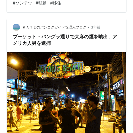
#
ソンテウ
#
移動
#
移住
（なんだか生活の糧を得る為に働き回る住民の姿がそこ
にあり、生活感🥢🍚がたっぷり過ぎて）...なんか、落ち
着かない...この街にいると、観光気分にさっぱりならな
いんだわ...🎣 歩いていたら途中にあったお茶屋（お茶の
•
ＫＡＴＥのバンコクガイド管理人ブログ
3年前
卸し）の玄関に貼られてい…
プーケット・バングラ通りで大麻の煙を噴出、ア
メリカ人男を逮捕