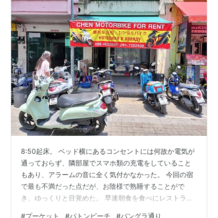
8:50起床。 ベッド横にあるコンセントには何故か電気が
通っておらず、隣部屋でスマホ類の充電をしていること
もあり、アラームの音に全く気付かなかった。 今回の宿
で最も不満だった点だが、お陰様で熟睡することがで
き、ゆっくりと目覚めた。 早速朝食を食べにレストラン
へ向かった。レストランで食事をとる際はルームナンバ
#
プーケット
#
パトンビーチ
#
バングラ通り