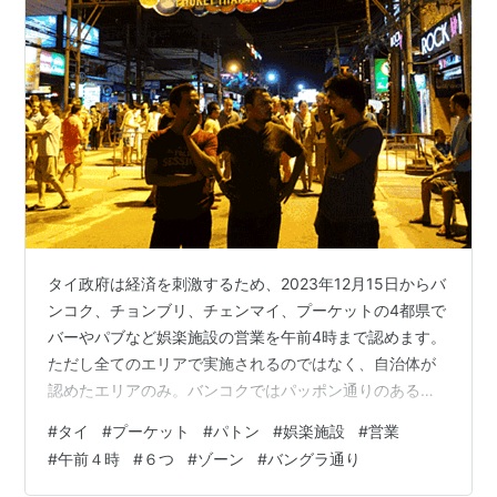
タイ政府は経済を刺激するため、2023年12月15日からバ
ンコク、チョンブリ、チェンマイ、プーケットの4都県で
バーやパブなど娯楽施設の営業を午前4時まで認めます。
ただし全てのエリアで実施されるのではなく、自治体が
認めたエリアのみ。バンコクではパッポン通りのあるシ
ーロム、RCAのあるニューペップリー、そしてラチャダ
#
タイ
#
プーケット
#
パトン
#
娯楽施設
#
営業
ーが該当エリア。ナナプラザやソイカーボイといった歓
#
午前４時
#
６つ
#
ゾーン
#
バングラ通り
楽街のあるスクンビット通りなどは対象外です。またア
ルコール飲料も午前4時までの提供が可能になります。