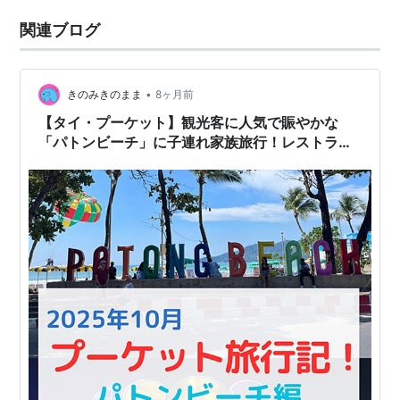
関連ブログ
•
きのみきのまま
8ヶ月前
【タイ・プーケット】観光客に人気で賑やかな
「パトンビーチ」に子連れ家族旅行！レストラン
やバーのグルメ！マリンスポーツ盛んな海！バン
グラ通り・ショッピングモール・ナイトマーケッ
トでのお買い物！タイ式マッサージ！色んなアク
ティビティへのアクセス便利でオススメ！