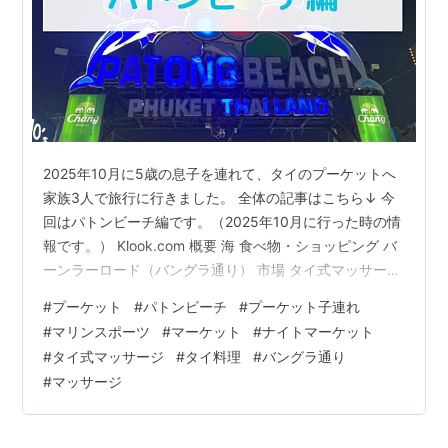
2025年10月に5歳の息子を連れて、タイのプーケットへ
家族3人で旅行に行きました。 全体の記事はこちら↓ 今
回はパトンビーチ編です。（2025年10月に行った時の情
報です。） Klook.com 概要 海 食べ物・ショッピング バ
ーンラーロード（バングラ通り） 市場 タイ式マッサージ
まとめ 概要 プーケットにはたくさんのビーチがありま
#
プーケット
#
パトンビーチ
#
プーケット子連れ
す。その中でも一番観光客に人気が高く賑わっているビ
#
マリンスポーツ
#
マーケット
#
ナイトマーケット
ーチがパトンビーチです。 ビーチではマリンスポーツを
#
タイ式マッサージ
#
タイ料理
#
バングラ通り
楽しめるし、通りには服や雑貨が売っててショッピング
#
マッサージ
もできるし、レストランやバーやタイ式マッサージ屋さ
ん等も充実してるし、モールやナイトマーケットまであ
って、と…