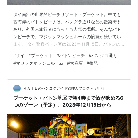
タイ南部の世界的ビーチリゾート・プーケット。中でも
西海岸のパトンビーチは、バングラ通りなどの歓楽街も
あり、外国人旅行者にもっとも人気の場所。そんなパト
ンビーチで、マジックマッシュルームの摘発が続いてい
ます。 タイ警察パトン署は2023年11月15日、パトンの
「Reggae Rim Tran Bar」を摘発し、販売されていたマ
#
タイ
#
プーケット
#
パトンビーチ
#
バングラ通り
ジックマッシュルームを押収しました。 さらに日付は明
#
マジックマッシュルーム
#
大麻店
#
摘発
かされていませんが、別の店でマジックマッシュルーム
販売のミャンマー人を逮捕。11月9日には、バングラ通り
では11月9日に「Weed Burger」を、11月8日には「Puff
Puff 54/9 」をマジックマッシュルーム…
•
ＫＡＴＥのバンコクガイド管理人ブログ
3年前
プーケット・パトン地区で朝4時まで酒が飲める6
つのゾーン（予定）、2023年12月15日から