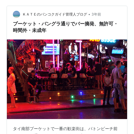
ザ・プーケットニュースによると、プーケット県カトゥ
ー郡は、12月15日から多くの外国人客で溢れるパトン地
•
ＫＡＴＥのバンコクガイド管理人ブログ
3年前
区で、娯楽施設の午前4時までの…
プーケット・バングラ通りでバー摘発、無許可・
時間外・未成年
タイ南部プーケットで一番の歓楽街は、パトンビーチ前