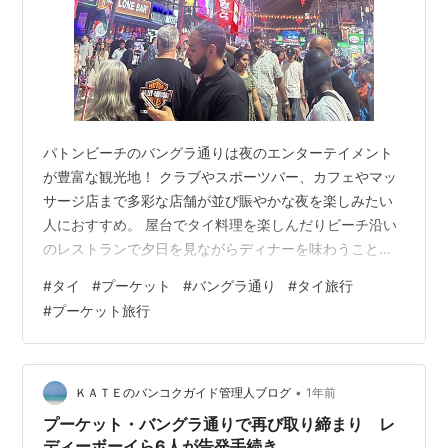
パトンビーチのバングラ通りは夜のエンターテイメント
が豊富な観光地！ クラブやスポーツバー、カフェやマッ
サージ店まで多彩な店舗が並び賑やかな夜を楽しみたい
人におすすめ。 屋台でタイ料理を楽しんだりビーチ沿い
のレストランで夕日を見ながらディナーを味わうことも
できます。 今回は夫婦でバングラ通りで遊んだ記録！ プ
#
タイ
#
プーケット
#
バングラ通り
#
タイ旅行
ーケットの夜を満喫したよ！ 人がごった返しててさすが
#
プーケット旅行
って感じ！ パトンビーチのバングラ通り プーケットのパ
トンビーチ。 昼間はリゾートの雰囲気なのに夜になると
その表情は一変。 特に有名なのがパトンビーチの中心に
位置する「バングラ通り」です。 ここは観光客が集まる
•
ＫＡＴＥのバンコクガイド管理人ブログ
1年前
エンターテイメントのメッカ！ …
プーケット・バングラ通りで再び取り締まり レ
ディーボーイら6人が告発手続き