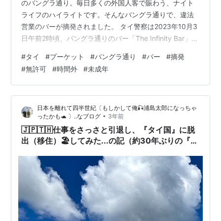
のバングラ通り。毎日多くの外国人客で賑わう、ナイト
ライフのハイライトです。そんなバングラ通りで、違法
営業のバーが摘発されました。 タイ警察は2023年10月3
日午前2時頃、バングラ通りのバー「The Infinity Bar」を
捜索し、「無断で娯楽施設を開設」「法定時間を超えた
#
タイ
#
プーケット
#
バングラ通り
#
バー
#
摘発
酒類の販売」「20歳未満への酒類の販売」を行ったとし
#
無許可
#
時間外
#
未成年
て摘発しました。 法で定められた酒類を販売できる時間
は午前0時までですが、2023年10月3日午前1時28分と時
間が記されたアルコールの請求書が確認されています。
日本を離れて四半世紀〔もしかして俺🎣浦島太郎になっちゃ
（タイランドニュース 2023年10月4日） www.k…
•
ったかも🐢 〕..なブログ
3年前
🇯🇵🇹🇭仕事をさっさと引退し、『タイ国』に脱
出（移住）🏖してみた...の記（約30年ぶりの『パ
トンビーチ⛱』／プーケット／タイランド）