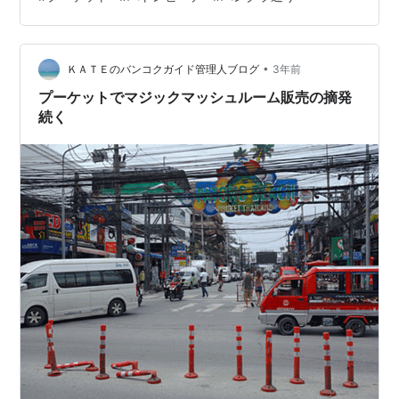
ーを伝える必要があるのだが、顔パスで入ることができ
た。ちゃんと顔を覚えているようだ。芸能人の杏のよう
な店員さんだった。 プーケット最終日の朝ご飯として選
•
んだのは”エッグベネディクト”と”アボカドトマトペース
ＫＡＴＥのバンコクガイド管理人ブログ
3年前
トがのったライ麦パン”だ。タイ感は一切ないが、美味し
プーケットでマジックマッシュルーム販売の摘発
ければマイペンライだ。 優雅な朝食…
続く