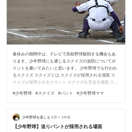
春休みの期間中は、テレビで高校野球観戦する機会もあ
ります。少年野球にも通じるスクイズの攻防についてポ
イントを書いてみたいと思います。 少年野球でも行われ
るスクイズ スクイズとは スクイズが採用される場面 ス
クイズが採用されるカウント スクイズを見送る場面 スク
イズを予想しよう まとめ 少年野球でも行われるスクイズ
#
少年野球
#
スクイズ
#
バント
#
少年野球ママ
少年野球と高校野球では野球のレベルが違うため、全て
のプレーが参考になるわけではありませんが、参考とな
りやすいのはスクイズだと思います。 少年野球では盗塁
•
のほうが送りバントよりもリスクが低い場合が多いた
少年野球を楽しもう⚾
3年前
め、盗塁のリスクのほうがリスクが高い高校野球と違い
【少年野球】送りバントが採用される場面
ます。 一方で、ランナー３塁で得点…