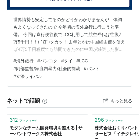
ドラッグバント…ドラッグとは引きずるの意味。左打
者がバットを抱えるように持ち、球を当てる前から
助走をつけ、当てた瞬間一塁へスタートを切るバン
世界情勢も安定してるのかどうかわかりませんが、体調
ト。セーフティバントを狙うバントであり、一塁線
もよくなってきたので 今年初の海外旅行に行こうと準
に転がすのが一般的。
備。 今回は直行便往復でLCC利用して航空券代は往復7
万5千円！！( ﾟДﾟ)タカッ！ 去年とかは中国経由便を使え
プッシュバント…バントシフト
*2
を敷いてくる野手の
ば4万5千円程度でも訪問できたのに中国が減便した影響
陣形を乱して、あわよくば打者走者もいきようとす
と原油高も影響しているのかな？ まぁ、でも日本に引き
#
海外旅行
#
バンコク
#
タイ
#
LCC
るバント。普通のバントは打球を殺すのが普通だ
こもっているのも飽きてきたのでちょうどいいか。 また
#
阿部監督/家庭内暴力/社会的制裁
#
バント
が、プッシュバントは打球をある程度飛ばす為にイ
おいしいカオマンガイやら食べよう。(^^♪ これでタイ訪
#
立浪ライバル
ンパクトのときバットを押し出す感じでミートす
問は何回目だろう？ 8回目くらい？慣れてきたころが危
る。特に投手・一塁手・二塁手の間に転がすバント
険というから注意はしよう。 なんでも最近はタイは犯罪
をトライアングルバントともいう。
のハブ空港ならぬハブ国家になっていて中国人や韓国人
ネットで話題
もっと見る
なんかがインドネシ…
バスターバント…バスターとも。バントの構えをした
りして、野手を前進させて、突如ヒッティングの構
312
296
えに切り替えて打つことをさす。奇襲作戦で使われ
ブックマーク
ブックマーク
モダンなチーム開発環境を整える | サ
株式会社おくりバント
ることが多い。特性上当てることができれば、ヒッ
ーバントワークス株式会社
サービス「イテクレヤ
トになる確率は高いが、打球が弱いため、野手の正