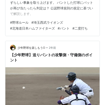
ずらしい事象を取り上げます。 バントした打球にバット
が再び当たったら判定は？ 公認野球規則の規定に基づい
て解説します。
#
野球ルール
#
埼玉西武ライオンズ
#
北海道日本ハムファイターズ
#
バント
#
二度打ち
•
少年野球を楽しもう⚾
2年前
【少年野球】送りバントの攻撃側・守備側のポイ
ント