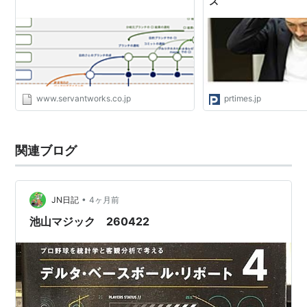
ス
面を突くと併殺プレーになりやすい。またバントの
構えからヒッティングの構えのなるとき、目線が変
わるためボールに当てることが難しい。
バント
を得意とする選手
www.servantworks.co.jp
prtimes.jp
川相昌弘
平野謙
伊東勤
関連ブログ
新井宏昌
宮本慎也
•
JN日記
4ヶ月前
正田耕三
池山マジック 260422
近藤昭仁
土井正三
大熊忠義
吉田義男
石井琢朗