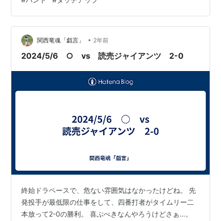
ンナーはバントが決まる前、ピッチャーの投球と同時に
スタートすることになります。 「１点が欲しい」場面で
採用されるプレーですが、バントが空振りすると大事な
３塁ランナーがアウトになってしまうリスクの高い作戦
•
関西竜魂「戯言」
2年前
になります。 守備側は、スクイズ…
2024/5/6 ○ vs 読売ジャイアンツ 2-0
終始ドラペースで、危ない雰囲気はなかったけどね。 先
発投手が最低限の仕事をして、四番打者がタイムリー二
本放って2-0の勝利。 喜ぶべきなんやろうけどさぁ…。