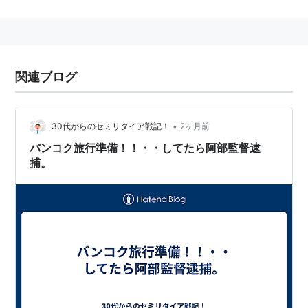
されている。
状況によってはヒットを狙うために行う事もあり、これ
を
セーフティーバント
と言う。
関連ブログ
ルール上のバント
サクリファイスバント…
犠牲バント
のこと。主にバッ
•
30代からのセミリタイア戦記！
2ヶ月前
ターが犠牲になってランナーを進塁させる事から犠
バンコク旅行準備！！・・してたら阿部監督逮
打とも言われる。これによって走者の進塁に成功
捕。
し、打者走者がアウトまたはエラー・
フィルダース
チョイス
*1
で出塁した場合、
犠打
の記録が付き、打数
には含まれない（打率が下がることは無い）。
スクイズバント
…サクリファイスバントで走者が生還
した時、特にスクイズバントという。
技術上のバント