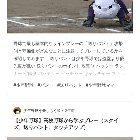
野球で最も基本的なサインプレーの「送りバント」攻撃
側と守備側がどんなことに注意してプレーしているかを
確認してみます。 送りバントは少年野球では盗塁より優
先度が低い 送りバントのポイント 攻撃側 バッター ラン
ナー 守備側 バッテリー ピッチャー キャッチャー ファー
スト セカンド サード ショート 外野 まとめ リンク 送り
#
少年野球
#
バント
#
送りバント
#
少年野球ママ
バントは少年野球では盗塁より優先度が低い 送りバント
はバッターが確実にゴロを転がす＝バントを行い、ラン
ナーの進塁を狙う作戦です。 少年野球の場合、ランナー
•
の進塁を狙う場合、盗塁の成功率が高いため、送りバン
少年野球を楽しもう⚾
2年前
トよりも盗塁が優先されます。 送りバントが採用される
【少年野球】高校野球から学ぶプレー（スクイ
場面は 相手に強力…
ズ、送りバント、タッチアップ）