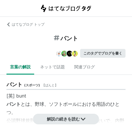
はてなブログ トップ
バント
このタグでブログを書く
言葉の解説
ネットで話題
関連ブログ
バント
(
スポーツ
)
【
ばんと
】
[英] bunt
バント
とは、野球、ソフトボールにおける用語のひと
つ。
解説の続きを読む
公認野球規則では、「バットをスイングしないで、内野
をゆるく転がるように意識的にミートした打球」と定義