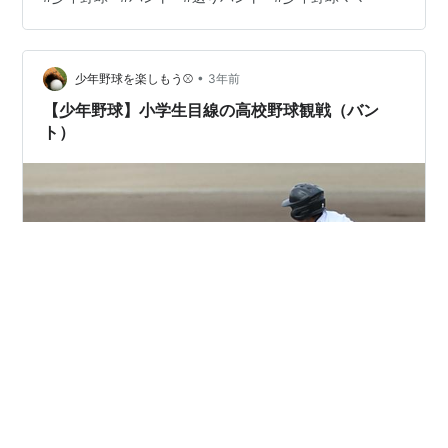
る代わりに確実にランナーを次の塁に進める」作戦で
す。 少年野球の場合、送りバントよりも盗塁のほうが
「確実」な場面があります。 キャッチャーの肩、送球が
•
強くないため、盗塁の成功率が高い バントが下手で成功
少年野球を楽しもう⚾
3年前
率が低い このように、少年野球ではバントよりも盗塁の
【少年野球】小学生目線の高校野球観戦（バン
成功率が高いことが多いです。 リン…
ト）