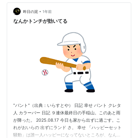
レー。野選ともいう。
由に打て」は自分で考えて攻めなさいと、これを繰り返
*2
:
一塁手・三塁手・投手が打者の方向に猛ダッシュを
すと選手は自然と成長する。池山監督の手法は新鮮で、
•
昨日の泥
1年前
かけて、バントに失敗するようにプレッシャーをかけた
「池山マジック」がセオリーに勝るかは今シー…
なんかトンチが効いてる
り、打球を素早く処理して進塁を妨げようとする陣形。
一塁には二塁手がベースカバーに入り、二塁には遊撃手
がベースカバーに入ることが多い。
"バント"（出典：いらすとや） 日記 幸せ バント クレタ
人 カラーバー 日記 ９連休最終日の手稲山。このあと雨
が降った。 2025.08.17 今日も家から出ずに過ごす。こ
れがおいらの 出ずにランド さ。 幸せ 「ハッピーセット
騒動」は誰一人ハッピーになってないところが、なんか