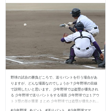
野球の試合の勝負どころで、送りバントを行う場合があ
りますが、どんな場面なのでしょうか？少年野球の目線
で説明したいと思います。 少年野球では盗塁が優先され
る 少年野球で送りバントをする場面 少年野球では１アウ
ト３塁の形が重要 まとめ 少年野球では盗塁が優先される
送りバントは「バッターがゴロを転がし、１アウトにな
#
少年野球
#
バント
#
送りバント
#
少年野球ママ