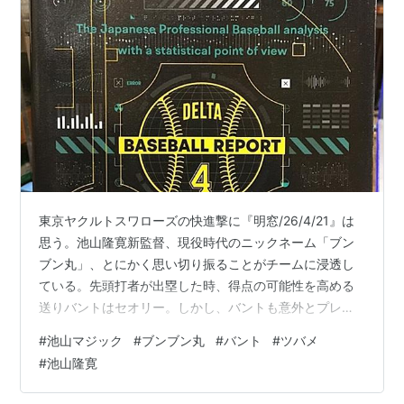
福良淳一
小坂誠
山崎隆造
角富士夫
水上善雄
白井一幸
伊良部秀輝
エディ・コリンズ
東京ヤクルトスワローズの快進撃に『明窓/26/4/21』は
オマー・ビスケル
思う。池山隆寛新監督、現役時代のニックネーム「ブン
ブン丸」、とにかく思い切り振ることがチームに浸透し
なお、MLBでは日本ほど
バント
は多用されない。
ている。先頭打者が出塁した時、得点の可能性を高める
送りバントはセオリー。しかし、バントも意外とプレッ
*1
:
走者がいるとき、打球を捕球した野手が進塁または帰
シャー。バントを決めランナーが進塁すると次の打者に
#
池山マジック
#
ブンブン丸
#
バント
#
ツバメ
決定打が求められ、その打者が倒れると次の打者のプレ
塁しようとした走者をアウトにするために送球したもの
#
池山隆寛
ッシャーは２倍。バントをしなければダブルプレーや三
の、セーフになってしまい、打者走者が生きてしまうプ
振を喫しても、それは「監督の責任」。頼りにされ「自