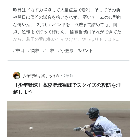
昨日はドカドカ得点して大量点差で勝利、そしてその前
や翌日は僅差の試合を拾いきれず。 弱いチームの典型的
な例やん。 ２点ビハインドを１点差まで詰めても、同
点、逆転まで持って行けん。 開幕当初はそれができてた
から、若干の夢は抱いたんやけど、やっぱりドラはドラ
ですわ。 つーか、無死一二塁で二走が中田翔やから、バ
#
中日
#
岡林
#
上林
#
小笠原
#
バント
ント諦めて強行してフライアウトて…(苦笑)。 (簡単そう
にあえて言うが)サードに捕らせるバントすりゃええだけ
やん。 そんな妥協をするから、タダでアウトを一個献上
•
するんや。 それが無理ならイニングも進んでるから、中
少年野球を楽しもう⚾
2年前
田翔に代走出しててもおかしくない。 ワケ分からんわ。
【少年野球】高校野球観戦でスクイズの攻防を理
岡林と上林のバヤシコンビには…
解しよう