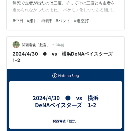
無死で走者が出たのは三度、そしてその三度とも走者を
進められなかったのよね。 バケモノ化しつつある細川の
個人技で、２得点できたとはいえ、本来ならもう少し楽
#
中日
#
細川
#
梅津
#
バント
#
進塁打
に勝てたはずなんやけどなぁ。 犠打や進塁打を失敗し
て、無駄にアウトを相手に献上するのが、勝つためには
一番堪える。 開幕前から言うてきたけど、キャンプでど
•
んな意識で、どんな内容の練習をやってきたのか、いっ
関西竜魂「戯言」
2年前
ぺん首脳陣に問うてみたいわ。 さて前回は序盤ＫＯされ
2024/4/30 ● vs 横浜DeNAベイスターズ
た梅津やったけど、今日はまずまずやっ…
1-2