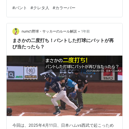
トンチが効いてるよな。 バント ア「なんとここで山田が
#
バント
#
クレタ人
#
カラーバー
バント！」 解「まさか！」 ア「信じられませんね」 解
「まったくです」 ア「山田、ピッチにバットを持ち込ん
だことによりレッドカードで退場です」 解「やはり野球
•
出身の監督に任せたのが間違いでしたね」 クレタ人 「ク
numの野球・サッカーのルール解説
1年前
レタ人は嘘つきだ」はそれを言った人がクレタ人である
まさかの二度打ち！バントした打球にバットが再
こと…
び当たったら？
今回は、2025年4月11日、日本ハムvs西武で起こっため