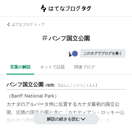
はてなブログ トップ
バンフ国立公園
このタグでブログを書く
言葉の解説
ネットで話題
関連ブログ
バンフ国立公園
(
地理
)
【
ばんふこくりつこうえん
】
（Banff National Park）
カナダの
アルバータ州
に位置するカナダ最初の
国立公
園
。近隣の国立公園と共に「
カナディアン・ロッキー山
解説の続きを読む
脈自然公園群
」として世界遺産に登録されている。