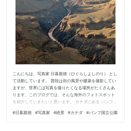
こんにちは。写真家 日暮親徳（ひぐらしよしのり） とし
て活動しています。 普段は街の風景や建築を撮影してい
ますが、世界には写真を撮りたくなる場所がたくさんあ
ります。このブログでは、そんな海外のフォトスポット
を紹介していきたいと思います。 カナダにある バンフ国
立公園 は、ロッキー山脈の中に広がる自然公園です。 こ
#
日暮親徳
#
写真家
#
絶景
#
カナダ
#
バンフ国立公園
の場所の魅力は、山と湖が作り出す景色にあります。特
に有名なのが、エメラルドグリーンに輝く湖です。 中で
も代表的なのが モレーン湖。氷河の影響で水が青く見