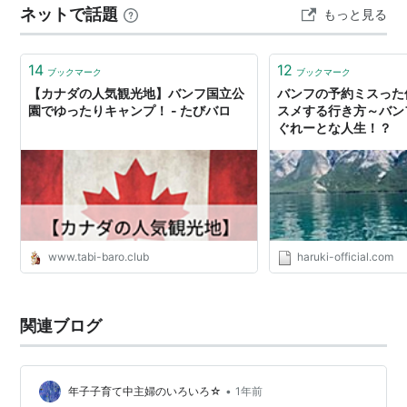
ネットで話題
もっと見る
え、周囲の山々と組み合わさることで、非常に美しい景
色が広がります。 風がない日は、湖面に山が映り込み、
鏡のような写真を撮ることもできま…
14
12
ブックマーク
ブックマーク
【カナダの人気観光地】バンフ国立公
バンフの予約ミスった
園でゆったりキャンプ！ - たびバロ
スメする行き方～バンフ
ぐれーとな人生！？
www.tabi-baro.club
haruki-official.com
関連ブログ
•
年子子育て中主婦のいろいろ☆
1年前