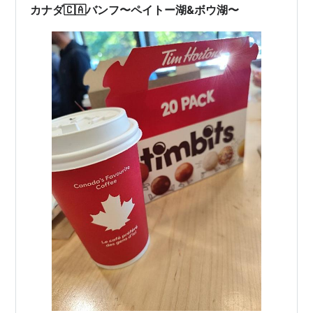
カナダ🇨🇦バンフ〜ペイトー湖&ボウ湖〜