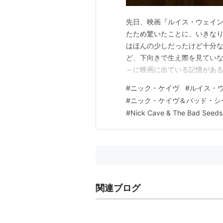
先日、映画『ルイス・ウェイン
たため驚いたことに、いきなり
はほんの少しだったけど十分な
ど、下向きで生え際を見ていないか
～に映画に出ている記憶があ
いくつか観ている…と言って
#
ニック・ケイヴ
#
ルイス・
るのは『ベルリン・天使の詩』、強
#
ニック・ケイヴ＆バッド・シ
のMVの頃のニック・ケイ…
#
Nick Cave & The Bad Seeds
関連ブログ