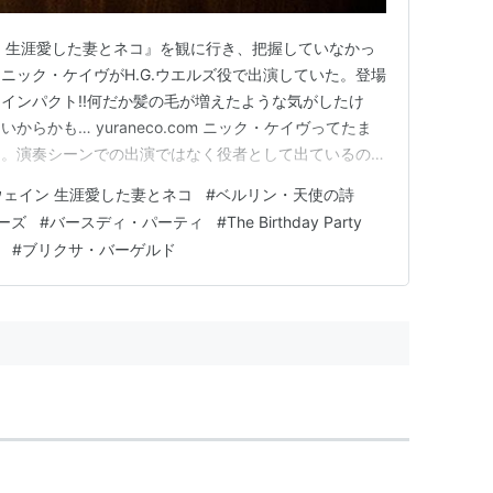
 生涯愛した妻とネコ』を観に行き、把握していなかっ
ニック・ケイヴがH.G.ウエルズ役で出演していた。登場
インパクト!!何だか髪の毛が増えたような気がしたけ
らかも… yuraneco.com ニック・ケイヴってたま
る。演奏シーンでの出演ではなく役者として出ているのを
もとっさには思い出せず、やはりいちばん印象に残ってい
ウェイン 生涯愛した妻とネコ
#
ベルリン・天使の詩
烈にカッコよかった。 www.youtube.com 実はこ
ーズ
#
バースディ・パーティ
#
The Birthday Party
#
ブリクサ・バーゲルド