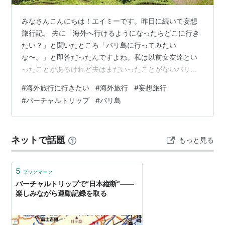
みなさんこんにちは！エイミーです。昨日に続いて妄想
旅行記。 夫に「海外へ行けるようになったらどこに行き
たい？」と聞いたところ「バリ島に行ってみたい
な〜。」と即答だったんですよね。私は以前女友達とい
ったことがあるけれど夫はまだいったことがないバリ
島。アジアンヘイトの心配もないし、久しぶりの海外に
#
海外旅行に行きたい
#
海外旅行
#
妄想旅行
は良いチョイスかも！と思いながら色々考えてみまし
#
バーチャルトリップ
#
バリ島
た。 泊まりたいホテル マンダパリッツカールトンリザー
ブ(Mandapa Ritz Carlton Reserve) ウェスティンリゾー
トヌサドゥアバリ（Westin Resort Nusa Dua Bali) 星のや
ネットで話題
もっと見る
バリ やっぱりスパは外せない！ バリでお…
5
ブックマーク
バーチャルトリップで“日本縦断”――
楽しみながら運動記録を取る