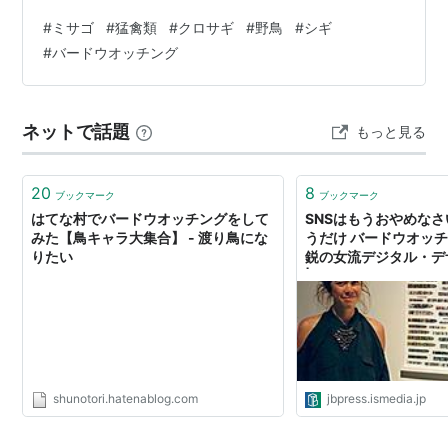
ざいました 南部鉄器マン全力投球のブログ写真 如何でし
#
ミサゴ
#
猛禽類
#
クロサギ
#
野鳥
#
シギ
たか？ 明日も是非お越しくださいませ。 感謝。
#
バードウオッチング
★★★★★★★★★★★★ 2026年8月6日 木曜日 ブロ
グ更新時間午前5時33分 室温度28度 湿度79％ 外気温度
26度 体感温度26度 ★★★★★★★★★★★★ 過去
ネットで話題
もっと見る
pictureです。★★★★★★★★★★★★★★★★ ブ…
20
8
ブックマーク
ブックマーク
はてな村でバードウオッチングをして
SNSはもうおやめな
みた【鳥キャラ大集合】 - 渡り鳥にな
うだけ バードウオッ
りたい
鋭の女流デジタル・デ
| JBpress (ジェイ
shunotori.hatenablog.com
jbpress.ismedia.jp