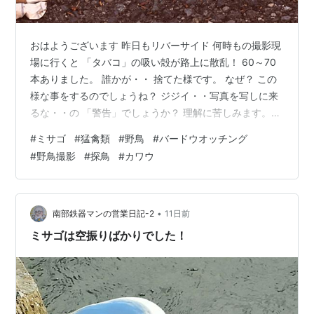
おはようございます 昨日もリバーサイド 何時もの撮影現
場に行くと 「タバコ」の吸い殻が路上に散乱！ 60～70
本ありました。 誰かが・・ 捨てた様です。 なぜ？ この
様な事をするのでしょうね？ ジジイ・・写真を写しに来
るな・・の 「警告」でしょうか？ 理解に苦しみます。
最低の野蛮人！ 本当にマナーの悪い人が居ますね！ 昨日
#
ミサゴ
#
猛禽類
#
野鳥
#
バードウオッチング
はミサゴの飛来迄1時間45分 飛び込んでも「空振
#
野鳥撮影
#
探鳥
#
カワウ
り」・・ 写す方も「失敗」ばかり ネタが無いので こん
なのもアップです。 上空飛来のミサゴも暑いのでしょう
「口」を開けて 「ハアハア」と息をしている様です。 上
空飛来のミサゴに注目していると 水面ではカワウが大き
•
南部鉄器マンの営業日記-2
11日前
な獲物を咥え…
ミサゴは空振りばかりでした！