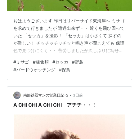
おはようございます 昨日はリバーサイド東海岸へ ミサゴ
を求めて行きましたが 遭遇出来ず・・ 近くを飛び回って
いた 「セッカ」を撮影！ 「セッカ」は小さくて 探すの
が難しい！ チッチッチッチッと鳴き声が聞こえても 保護
色で見つけにくく・・ 苦労しましたが久しぶりに写せま
した。 スズメの仲間です。 ミサゴを求めて歩いていると
#
ミサゴ
#
猛禽類
#
セッカ
#
野鳥
見覚えのある「ネコ」発見！ 東海岸を縄張りにしている
#
バードウオッチング
#
探鳥
「地域ネコ」 変なじじいは相手にされず・・ 2時間半待
機しましたが ミサゴは現れず・・撤収！ リバーサイド西
海岸へ戻り カワウを狙っていると 「ドボン」と飛び込み
音！ 音の方を向くと ミサゴが飛び込んで獲物を獲ってい
•
南部鉄器マンの営業日記-2
3日前
ました…
A CHI CHI A CHI CHI アチチ・・！