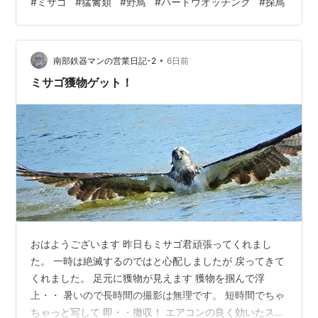
#
ミサゴ
#
猛禽類
#
野鳥
#
バードウオッチング
#
探鳥
如何でしたか？ 明日も是非お越しくださいませ。 感謝。
★★★★★★★★★★★★ 2026年8月2日 日曜日 ブロ
グ更新時間午前4時12分 室温度28度 湿度73％ 外気温度
•
28度 体感温度28度 ★★★★★★★★★★★★ 7月31
南部鉄器マンの営業日記-2
6日前
日の画像です。 ミサゴの足元をよく見てください…
ミサゴ獲物ゲット！
おはようございます 昨日もミサゴ君頑張ってくれまし
た。 一時は絶滅するのではと心配しましたが 戻ってきて
くれました。 足元に獲物が見えます 獲物を掴んで浮
上・・ 暑いので長時間の撮影は無理です。 短時間でちゃ
ちゃっと写して 即・・撤収！ エアコンの良く効いたスー