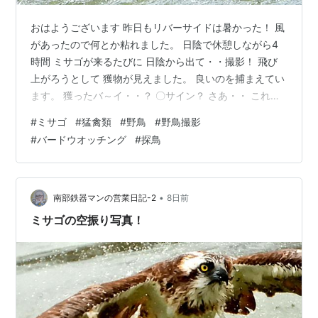
おはようございます 昨日もリバーサイドは暑かった！ 風
があったので何とか粘れました。 日陰で休憩しながら4
時間 ミサゴが来るたびに 日陰から出て・・撮影！ 飛び
上がろうとして 獲物が見えました。 良いのを捕まえてい
ます。 獲ったバ～イ・・？ 〇サイン？ さあ・・ これか
ら・・ 帰る・・ 力一杯羽ばたいて・・ 良い型の獲物が
#
ミサゴ
#
猛禽類
#
野鳥
#
野鳥撮影
見えます 最後の力を振り絞って・・ 獲物ゲットシーンは
#
バードウオッチング
#
探鳥
「良いですね」！ 本日も南部鉄器マンのブログに お越し
頂きありがとうございました 南部鉄器マン全力投球のブ
ログ写真 如何でしたか？ 明日も是非お越しくださいま
せ。 感謝。 ★★★★★★★★★★★★ 2026年7月31
•
南部鉄器マンの営業日記-2
8日前
日 金…
ミサゴの空振り写真！