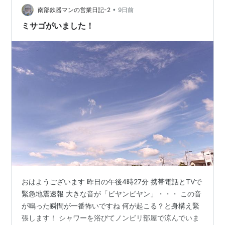
ログ更新時間午前4時11分 室温度29度 湿度79％ 外気温
•
南部鉄器マンの営業日記-2
9日前
度28度 体…
ミサゴがいました！
おはようございます 昨日の午後4時27分 携帯電話とTVで
緊急地震速報 大きな音が「ビヤンビヤン」・・・ この音
が鳴った瞬間が一番怖いですね 何が起こる？と身構え緊
張します！ シャワーを浴びてノンビリ部屋で涼んでいま