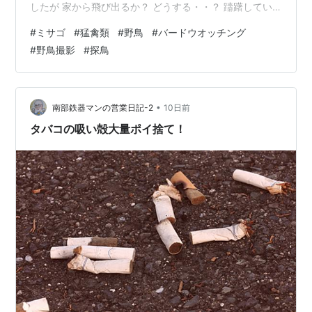
したが 家から飛び出るか？ どうする・・？ 躊躇してい
ると TV画面が「熊本の震度」を出し・・ ここじゃな
#
ミサゴ
#
猛禽類
#
野鳥
#
バードウオッチング
い・・と思っていると 「ゆらゆら」と揺れが来て 震度2
#
野鳥撮影
#
探鳥
程度でした。 熊本では大被害が発生しておりますね！ 被
災された皆様にお見舞い申し上げます。 昨日のリバーサ
イドでは 風向きが変わり 遠くの水面でミサゴが飛び込ん
でいました。 距離があり 場所が悪いので 撮影ポイント
•
南部鉄器マンの営業日記-2
10日前
変更！ 撮…
タバコの吸い殻大量ポイ捨て！