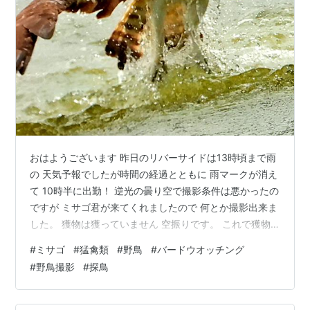
おはようございます 昨日のリバーサイドは13時頃まで雨
の 天気予報でしたが時間の経過とともに 雨マークが消え
て 10時半に出勤！ 逆光の曇り空で撮影条件は悪かったの
ですが ミサゴ君が来てくれましたので 何とか撮影出来ま
した。 獲物は獲っていません 空振りです。 これで獲物
を掴んでいれば 「カッコいい」のですが・・ 本日も南部
#
ミサゴ
#
猛禽類
#
野鳥
#
バードウオッチング
鉄器マンのブログに お越し頂きありがとうございました
#
野鳥撮影
#
探鳥
南部鉄器マン全力投球のブログ写真 如何でしたか？ 明日
も是非お越しくださいませ。 感謝。
★★★★★★★★★★★★ 2026年7月30日 木曜日 ブ