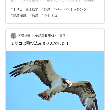
吸・・ シギが散歩！！ 風もなく吹き出る汗！ 1時間半で
撤収！ 近所の大型スーパーへ避暑！ 毎日行くと 徘徊し
#
ミサゴ
#
猛禽類
#
野鳥
#
バードウオッチング
ているのは同じ「じじばば」ばかり！ 最近は新顔が来
#
野鳥撮影
#
探鳥
#
ウミネコ
た！と思われているでしょうね！ ゆっくりクールダウン
して・・ 我が町の軽井沢（図書館）へ・・ 軽井沢は良く
冷えていました。 寒すぎて・・ 冷風の来ないポイントを
探すのに 「右往左往」・・！ 今日は軽井沢（図書館）…
•
南部鉄器マンの営業日記-2
4日前
ミサゴは飛び込みませんでした！