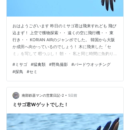
おはようございます 昨日のミサゴ君は飛来すれども 飛び
込まず！ 上空で獲物探索・・ 遠くの空に飛行機・・ 東
行き・・ KORIAN AIRのジャンボでした。 韓国から大阪
か成田へ向かっているのでしょう！ 木に飛来した「セ
ミ」を写して 暇つぶし！ 朝・・ 私と同じ時間に魚釣り
に来た お兄さんは「獲物」ゲットして 家路に・・ 鱸の
#
ミサゴ
#
猛禽類
#
野鳥撮影
#
バードウオッチング
様ですね！ 3時間粘って・・近所の大型スーパーまで一
#
探鳥
#
セミ
旦撤収 クールダウンして 早めの昼食を済ませて 1時間半
後再度リバーサイドへ出勤！ 日陰で1時間待機・・ 「来
ない」！ で・・完全撤収！ 本日も南部鉄器マンのブログ
に お越し頂きありがとうございました 南部鉄器マン全力
•
南部鉄器マンの営業日記-2
5日前
投…
ミサゴ君Wゲットでした！