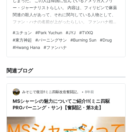
しまった。 この人は韓国に住んでいるアメリカ人フリ
ー・ジャーナリストらしい。 内容は、フィリピンで麻薬
関連の殺人があって、それに関与している人物として、
ファン・ハナの名前が上がったらしい。 ファンハナ相当
悪だなあ。 外国の麻薬犯罪に名前出てくるなんて、普通
#
ユチョン
#
Park Yuchun
#
JYJ
#
TVXQ
の暮らししてたらありえないよ。 内容をメモ； 2011 フ
#
東方神起
#
バーニングサン
#
Burning Sun
#
Drug
ァンハナが米国に留学していた時、麻薬をやって韓国へ
#
Hwang Hana
#
ファンハナ
強制送還された。 この米国人ユーチューバーによると、
米国のネバダ州やカリフォルニア州は、麻薬は犯罪では
ない。だからそこで麻薬関連で警察に捕まるということ
関連ブログ
は、公共の場で大っぴらに麻薬…
•
みそじで復活!!ミニ四駆改造奮闘記。
8年前
MSシャーシの魅力についてご紹介!!(ミニ四駆
PROバーニング・サン)【奮闘記・第3走】