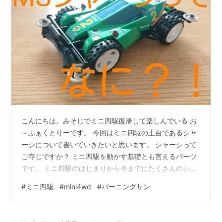
こんにちは。みそじでミニ四駆復帰して楽しんでいる お
～ふぁくとりーです。 今回はミニ四駆の土台であるシャ
ーシについて書いていきたいと思います。 シャーシって
ご存じですか？ ミニ四駆を動かす基礎とも言えるパーツ
です。 ミニ四駆のはじまりから今までにたくさんのシャ
ーシが登場し、少しずつ進化を遂げてきました。 はじま
#
ミニ四駆
#
mini4wd
#
バーニングサン
りはタイプ１シャーシです。 昔ミニ四駆をやっていた方
なら見覚えがあるシャーシだと思います。 うちにもひと
つ残っていました。モーターを後部に配置し プロペラシ