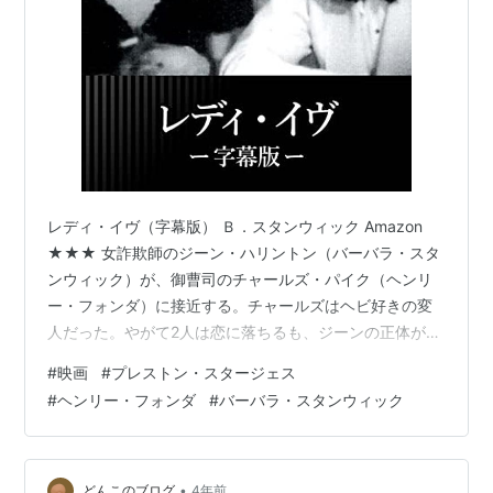
大平原 [DVD]
出版社/メーカー:
ジュネス企画
発売日:
2006/08/25
メディア:
DVD
クリック
: 4回
この商品を含むブログ (1件) を見る
レディ・イヴ（字幕版） Ｂ．スタンウィック Amazon
レディ・イヴ [DVD]
★★★ 女詐欺師のジーン・ハリントン（バーバラ・スタ
ンウィック）が、御曹司のチャールズ・パイク（ヘンリ
出版社/メーカー:
ファーストトレーデ
ー・フォンダ）に接近する。チャールズはヘビ好きの変
ィング
発売日:
2006/12/14
人だった。やがて2人は恋に落ちるも、ジーンの正体がバ
メディア:
DVD
レて破局する。その後、ジーンは金持ちのレディ・イヴ
クリック
: 70回
#
映画
#
プレストン・スタージェス
に成りすましてチャールズに復讐するのだった。 バーバ
この商品を含むブログ (9件) を見る
#
ヘンリー・フォンダ
#
バーバラ・スタンウィック
ラ・スタンウィックの美脚が印象的だった。ヘイズ・コ
ードの時代はあからさまな濡れ場が描けなかったから、
それに代替するようなシーンを用意するわけだが、本作
群衆 [DVD] FRT-203
の場合はスタンウィックの美脚である。特にヘンリー・
•
どんこのブログ
4年前