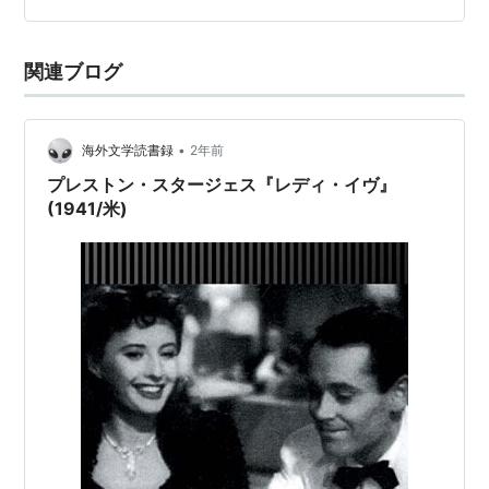
「バファロウ平原」（1954）
ットなど。音楽は「深夜の告白」「白い恐怖」「ベン・
「欲望の谷」（1955）
ハー」などのミクロス・ローザ。 少年2人と少女が殺人
「辺境の追跡」（1956）
関連ブログ
事…
「烙印なき男」（1956）
「
四十挺の拳銃
」（1957）
•
海外文学読書録
2年前
「荒野を歩け」（1962）
プレストン・スタージェス『レディ・イヴ』
「青春カーニバル」（1964）
(1941/米)
「バークレー牧場」（テレビ 1965-69）
フランク・キャプラ DVDコレク
ターズBOX
出版社/メーカー:
ソニー・ピクチャー
ズエンタテインメント
発売日:
2006/12/20
メディア:
DVD
クリック
: 7回
この商品を含むブログ (6件) を見る