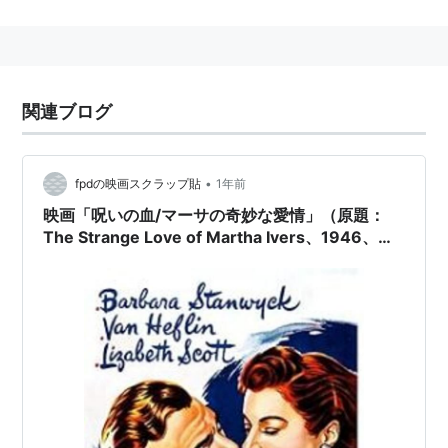
1926年、芸名バーバラ・スタンウィックを名乗る。
1928年、ハリウッド移住。
「壁の中の声」（1929）で映画デビュー。フラン
ク・キャプラの「希望の星」（1930）に初主演。
関連ブログ
自ら製作した人気ＴＶ西部劇「バークレー牧場」
（1965−69）でも有名。
1990年１月20日、カリフォルニア州サンタモニカに
•
fpdの映画スクラップ貼
1年前
て没。
映画「呪いの血/マーサの奇妙な愛情」（原題：
The Strange Love of Martha Ivers、1946、劇
場未公開）を見る。
主な出演作
「母」（1932）
「紅唇罪あり」（1933）
「愛の弾丸」（1935）
「ステラ・ダラス」（1937）*アカデミー主演女優賞
ノミネート
「大平原」（1939）