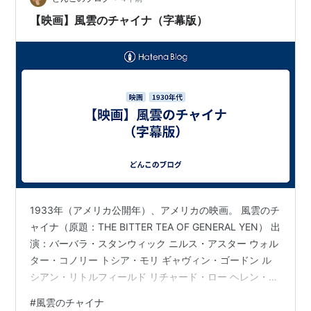
出版社/メーカー:
ファーストトレーデ
フォンダがスタンウィックに靴を履かせ…
【映画】風雲のチャイナ（字幕版）
ィング
発売日:
2006/12/14
メディア:
DVD
購入
: 2人
クリック
: 19回
この商品を含むブログ (6件) を見る
教授と美女 [DVD]
出版社/メーカー:
ジュネス企画
発売日:
2007/06/25
メディア:
DVD
クリック
: 13回
1933年（アメリカ公開年）、アメリカの映画。 風雲のチ
この商品を含むブログ (5件) を見る
ャイナ（原題：THE BITTER TEA OF GENERAL YEN） 出
演：バーバラ・スタンウィック ニルス・アスター ウォル
ター・コノリー トシア・モリ ギャヴィン・ゴードン ル
シアン・リトルフィールド リチャード・ロー ヘレン・ジ
深夜の告白 [DVD] FRT-118
ェローム・エディ エメット・コリガン クララ・ブランデ
出版社/メーカー:
ファーストトレーデ
#
風雲のチャイナ
ィック エラ・ホール ほか 監督：フランク・キャプラ 原