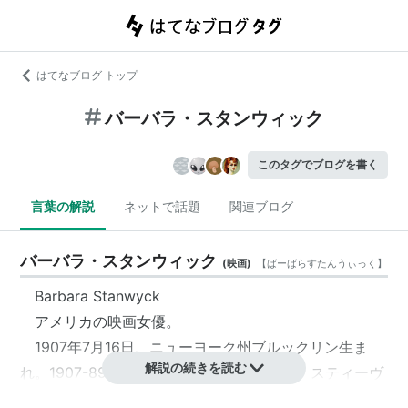
はてなブログ トップ
バーバラ・スタンウィック
このタグでブログを書く
言葉の解説
ネットで話題
関連ブログ
バーバラ・スタンウィック
(
映画
)
【
ばーばらすたんうぃっく
】
Barbara Stanwyck
アメリカの映画女優。
1907年7月16日、ニューヨーク州ブルックリン生ま
解説の続きを読む
れ。1907-89）本名：ルビー・キャサリン・スティーヴ
ンス。