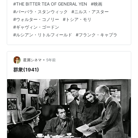
ィング
#
THE BITTER TEA OF GENERAL YEN
#
映画
作：『The Bitter Tea of General Yen』グレース・ザリン
発売日:
2006/12/14
#
バーバラ・スタンウィック
#
ニルス・アスター
メディア:
DVD
グ・ストーン イェン将軍の瞼と眉毛の違和感に、そこば
クリック
: 18回
#
ウォルター・コノリー
#
トシア・モリ
っかり見てた。役作りメイクが逆効果に。お箸頑張って
この商品を含むブログ (21件) を見る
#
ギャヴィン・ゴードン
た。 スト…
#
ルシアン・リトルフィールド
#
フランク・キャプラ
四十挺の拳銃 [DVD]
出版社/メーカー:
紀伊國屋書店
•
星屑シネマ
5年前
発売日:
2006/11/25
群衆(1941)
メディア:
DVD
クリック
: 12回
この商品を含むブログ (16件) を見る