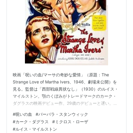
「ゴールデン・ボーイ」（1939）
「
レディ・イヴ
」（1941）
「群衆」（1941）
「
教授と美女
」（1941）*アカデミー主演女優賞ノミ
ネート
「肉体と幻想」（1943）
「
深夜の告白
」（1944）*アカデミー主演女優賞ノミ
ネート
「
呪いの血
」（「
異常な愛
」）（1946）
映画「呪いの血/マーサの奇妙な愛情」（原題：The
Strange Love of Martha Ivers、1946、劇場未公開）を
「私は殺される」（1948）*アカデミー主演女優賞ノ
見る。監督は「西部戦線異状なし」（1930）のルイス・
ミネート
マイルストン。顎のくぼみがトレードマークのカーク・
「血ぬられた情事」（1950）
ダグラスの映画デビュー作。29歳のデビューと遅い。
「復讐の荒野」（1950）
2020年2月5日、103歳没と長寿だった。 主演は「大平
#
呪いの血
#
バーバラ・スタンウィック
「熱い夜の疼き」（1952）
原」「深夜の告白」などのバーバラ・スタンウィック、
#
カーク・ダグラス
#
ミクロス・ローザ
「重役室」（1954）
共演は、のちの「シェーン」の牧場主などで知られるヴ
#
ルイス・マイルストン
ァン・ヘフリン、「大空に駈ける恋」のリザべス・スコ