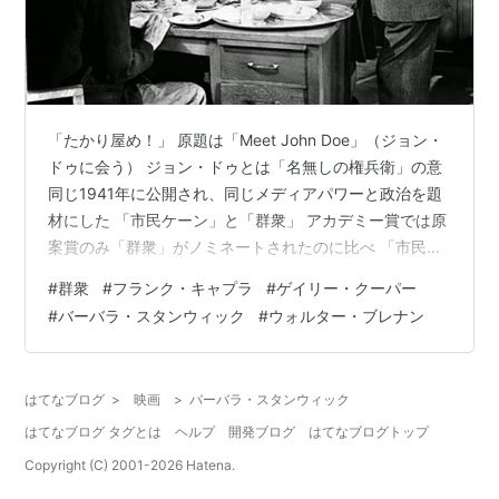
「たかり屋め！」 原題は「Meet John Doe」（ジョン・
ドゥに会う） ジョン・ドゥとは「名無しの権兵衛」の意
同じ1941年に公開され、同じメディアパワーと政治を題
材にした 「市民ケーン」と「群衆」 アカデミー賞では原
案賞のみ「群衆」がノミネートされたのに比べ 「市民ケ
ーン」は９部門ノミネートされ脚本賞を受賞 （作品賞は
#
群衆
#
フランク・キャプラ
#
ゲイリー・クーパー
じめ10部門ノミネート、5部門受賞は「わが谷は緑なり
#
バーバラ・スタンウィック
#
ウォルター・ブレナン
き」） しかも「市民ケーン」の評価は年々高まり 今では
映画史上最大の傑作と言われ「オールタイム・ベストテ
ン」や 「アメリカ映画ベスト100」の第1位に選ばれてい
はてなブログ
>
映画
>
バーバラ・スタンウィック
ます ですが、一見コメディ風なラブ・ロマンスですが 本
はてなブログ タグとは
ヘルプ
開発ブログ
はてなブログトップ
作の…
Copyright (C) 2001-
2026
Hatena.