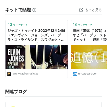
ネットで話題
もっと見る
43
18
ブックマーク
ブックマーク
ジャズ・トゥナイト 2022年12月24日
映画『追憶（1973）
（エルヴィン・ジョーンズ、バーブ
すじ「バーブラ・スト
ラ・ストライサンド、スワヴェク・ヤ
でヒット！」感想「音
スクウケ） & 週間プレイリスト - ラジ
末
オと音楽
www.radiomusic.jp
undazeart.com
関連ブログ