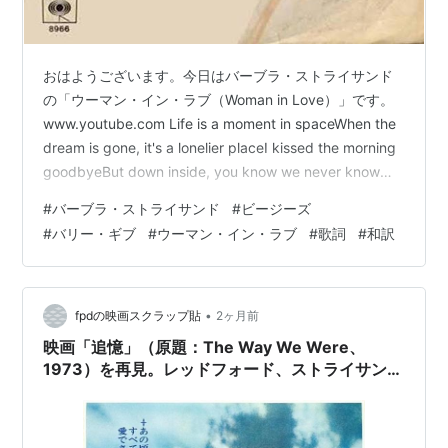
おはようございます。今日はバーブラ・ストライサンド
の「ウーマン・イン・ラブ（Woman in Love）」です。
www.youtube.com Life is a moment in spaceWhen the
dream is gone, it's a lonelier placeI kissed the morning
goodbyeBut down inside, you know we never know
why The road is narrow and longWhen eyes meet eyes
#
バーブラ・ストライサンド
#
ビージーズ
and the feeling is strongI turn away f…
#
バリー・ギブ
#
ウーマン・イン・ラブ
#
歌詞
#
和訳
•
fpdの映画スクラップ貼
2ヶ月前
映画「追憶」（原題：The Way We Were、
1973）を再見。レッドフォード、ストライサンド
の2大スター共演。