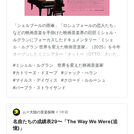
「シェルブールの雨傘」「ロシュフォールの恋人たち」
などの映画音楽を手掛けた映画音楽界の巨匠ミシェル・
ルグランにフォーカスしたドキュメンタリー「ミシェ
ル・ルグラン 世界を変えた映画音楽家」（2025）を今年
オープンしたミニシアター「オットー（OTTO、さいた
ま市大宮区)」で見てきた。 ミニシアター「OTTO」の1
#
ミシェル・ルグラン 世界を変えた映画音楽家
階のカフェ・カウンター 映画は、ミシェル・ルグランの
#
カトリーヌ・ドヌーブ
#
ジャック・ぺラン
軌跡を辿りつつ、2019年1月に86歳で逝去した彼が、そ
#
マイルス・デイヴィス
#
クロード・ルルーシュ
の前月にフィルハーモニー・ド・パリで行われた「人生
#
バーブラ・ストライサンド
最後のコンサート」に向かう姿に密着。 映画界、音楽界
の大物との交流も深く、オーソン・ウエルズ、マイル
ス・デイヴィス、バーブラ・スト…
•
ムー大陸の音楽探検
1年前
名曲たちの成績表29〜「The Way We Were(追
憶)」