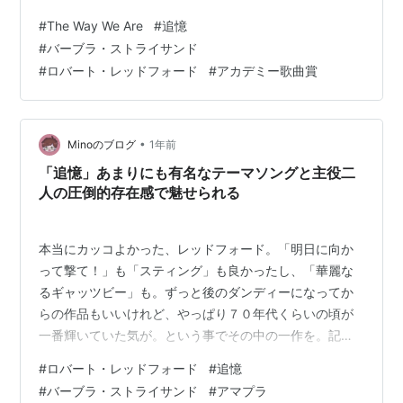
います。1973年のロバート・レドフォードとバーブラ・
#
The Way We Are
#
追憶
ストライサンド主演、シドニー・ポラック監督の映画
#
バーブラ・ストライサンド
「追憶」の主題歌です。映画の原題も「The Way We
#
ロバート・レッドフォード
#
アカデミー歌曲賞
Were」です。「あの頃の私たち」と言った意味でしょ
う。 映画「追憶」予告編 www.youtube.com 曲の話の前
に映画について少しだけ触れておきましょ…
•
Minoのブログ
1年前
「追憶」あまりにも有名なテーマソングと主役二
人の圧倒的存在感で魅せられる
本当にカッコよかった、レッドフォード。「明日に向か
って撃て！」も「スティング」も良かったし、「華麗な
るギャッツビー」も。ずっと後のダンディーになってか
らの作品もいいけれど、やっぱり７０年代くらいの頃が
一番輝いていた気が。という事でその中の一作を。記憶
を確認すべく久しぶりにアマプラで観返してみました。
#
ロバート・レッドフォード
#
追憶
「追憶」（１９７３年） 映画.com １９３７年、政治運
#
バーブラ・ストライサンド
#
アマプラ
動に没頭する大学生ケイティ（バーブラ・ストライサン