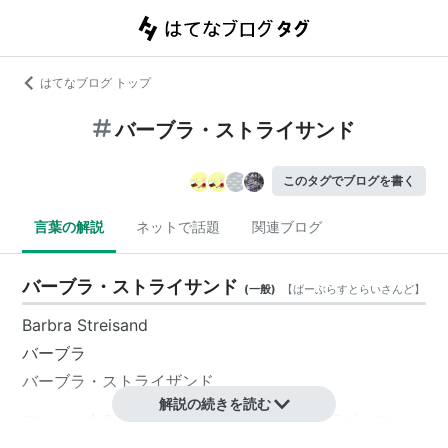
はてなブログ トップ
バーブラ・ストライサンド
このタグでブログを書く
言葉の解説
ネットで話題
関連ブログ
バーブラ・ストライサンド
(
一般
)
【
ばーぶらすとらいさんど
】
Barbra Streisand
バーブラ
バーブラ・ストライザンド
解説の続きを読む
アメリカ合衆国の歌手、女優、作曲家、映画プロデュー