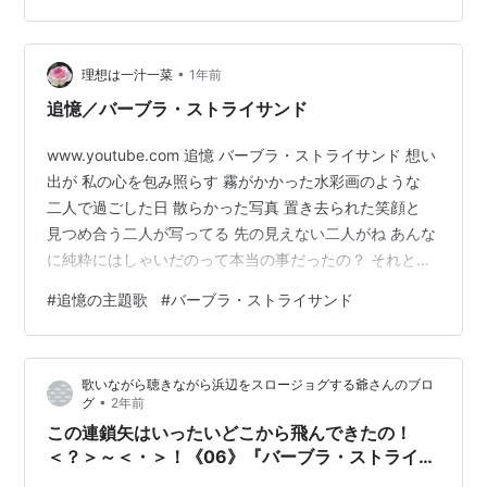
ド）は、育ちがよくスポーツ万能でハンサムなハベル
（ロバート・レッドフォード）に密かに憧れを抱きつつ
卒業、やがて第二次世界大戦中のニューヨークで軍人と
•
理想は一汁一菜
1年前
なったハベルに偶然再会する。性格も思考も正反…
追憶／バーブラ・ストライサンド
www.youtube.com 追憶 バーブラ・ストライサンド 想い
出が 私の心を包み照らす 霧がかかった水彩画のような
二人で過ごした日 散らかった写真 置き去られた笑顔と
見つめ合う二人が写ってる 先の見えない二人がね あんな
に純粋にはしゃいだのって本当の事だったの？ それとも
時が全てを書き変えたの ねぇ、私たちまたやり直せるか
#
追憶の主題歌
#
バーブラ・ストライサンド
な 教えて、できると思う、私たち 想い出は そうね、今
も美しく輝いているわ 忘れるには辛すぎる 忘れないのは
もっと辛いわ だから笑ってみるの 楽しかった日を覚えて
歌いながら聴きながら浜辺をスロージョグする爺さんのブロ
るでしょ？ きっと想い出せるわよね 楽しかった日を 二
•
グ
2年前
人で過ごした あの頃を
この連鎖矢はいったいどこから飛んできたの！
＜？＞～＜・＞！《06》『バーブラ・ストライサ
ンド(Barbra Streisand)』／ウォールズ(Walls)