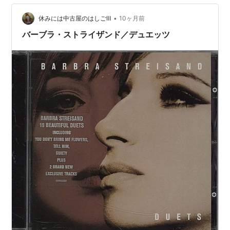
なったロバート・レッドフォードと「追憶」でW主演さ
れていた女性だったと気づきました。 映画の曲も彼女が
•
休みには中古屋のはしごⅢ
10ヶ月前
歌っていたとのことで、「追憶」を…
バーブラ・ストライザンド／デュエッツ