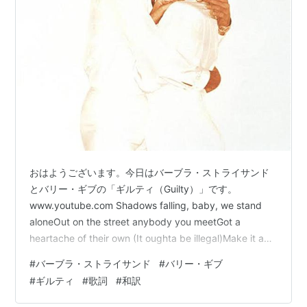
おはようございます。今日はバーブラ・ストライサンド
とバリー・ギブの「ギルティ（Guilty）」です。
www.youtube.com Shadows falling, baby, we stand
aloneOut on the street anybody you meetGot a
heartache of their own (It oughta be illegal)Make it a
crime to be lonely or sad (It oughta be illegal)You got a
#
バーブラ・ストライサンド
#
バリー・ギブ
reason for livin'You battle on with the lov…
#
ギルティ
#
歌詞
#
和訳