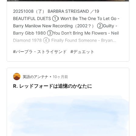
20251008（了） BARBRA STREISAND ／19
BEAUTIFUL DUETS ①I Won't Be The One To Let Go -
Barry Manilow New Recording（2002？） ②Guilty -
Barry Gibb 1980 ③You Don't Bring Me Flowers - Neil
Diamond 1978 ④I Finally Found Someone - Bryan
Adams 1996 ⑤Cryin' Time - Ray Charles （1973）
#
バーブラ・ストライサンド
#
デュエット
1991 ⑥I've Got A Crush On You - F…
•
英語のアンテナ
10ヶ月前
R. レッドフォードは追憶のかなたに