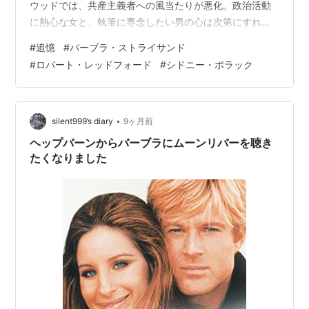
ウッドでは、共産主義者への風当たりが悪化。政治活動
に熱心な女と、執筆に専念したい男の心は次第にすれ違
っていく20年間を描いたラブストーリー。 監督は「雨の
#
追憶
#
バーブラ・ストライサンド
ニューオリンズ」「ひとりぼっちの青春 」のシドニー・
#
ロバート・レッドフォード
#
シドニー・ポラック
ポラック。主演はロバート・レッドフォードとバーブ
ラ・ストライサンド。共演はロイス・チャイルズ、ブラ
ッドフォード・ディルマン。 ・・・時は1937年のアメリ
カ。ケイティ（バーブラ・ストライサンド）は政治運動
•
silent999’s diary
9ヶ月前
に熱心。一方、ハベル…
ヘップバーンからバーブラにムーンリバーを聴き
たくなりました