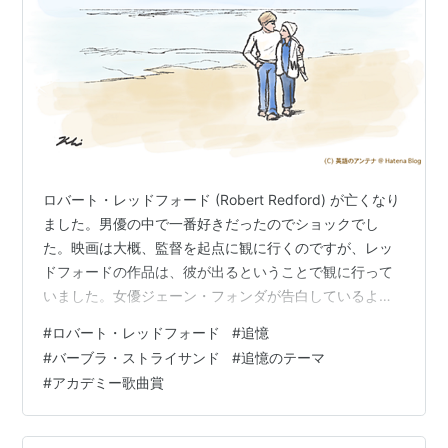
ロバート・レッドフォード (Robert Redford) が亡くなり
ました。男優の中で一番好きだったのでショックでし
た。映画は大概、監督を起点に観に行くのですが、レッ
ドフォードの作品は、彼が出るということで観に行って
いました。女優ジェーン・フォンダが告白しているよう
に、訃報の後しばらく喪失感で悲しい思いが続きまし
#
ロバート・レッドフォード
#
追憶
た。 彼の作品は、ポール・ニューマンとジョージ・ロ
#
バーブラ・ストライサンド
#
追憶のテーマ
イ・ヒル監督と組んだ Butch Cassidy and the
#
アカデミー歌曲賞
Sundance Kid (明日に向って撃て!／1969) や The Sting
(1973) は最高ですが、他にも The Great Waldo Pepper
(…