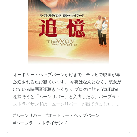
オードリー・ヘップバーンが好きで、テレビで映画が再
放送されるたび観ています。 今夜はなんとなく、彼女が
出ている映画音楽聴きたくなり ブログに貼る YouTube
を探そうと「ムーンリバー」と入力したら、バーブラ・
ストライサンドの「ムーンリバー」が出てきました。 と
てもきれいな歌声だったので、今回は彼女の動画を残す
#
ムーンリバー
#
オードリー・ヘップバーン
ことにしました。 人の名前を覚えるのは苦手なのです
#
バーブラ・ストライサンド
が、バーブラ・ストライサンドという名前は、どこかで
聞いたことがある気がして ネット検索したら、先日亡く