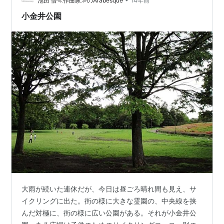
池田 悟≪作曲家≫のArabesque
14年前
小金井公園
大雨が続いた連休だが、今日は昼ごろ晴れ間も見え、サ
イクリングに出た。街の様に大きな霊園の、中央線を挟
んだ対極に、街の様に広い公園がある。それが小金井公