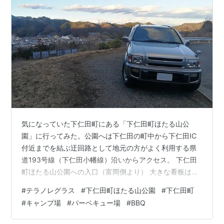
気になっていた下仁田町にある「下仁田町ほたる山公
園」に行ってみた。公園へは下仁田の町中から下仁田IC
付近までを結ぶ迂回路として地元の方がよく利用する県
道193号線（下仁田小幡線）沿いからアクセス。 下仁田
町ほたる山公園への入口（富岡側より） 大きな看板は出
ていないが、ここから入って行く。結構急な坂道をグイ
#
テラノレグラス
#
下仁田町ほたる山公園
#
下仁田町
グイと登る。 登り切ったところ。下仁田の町と山が一望
#
キャンプ場
#
バーベキュー場
#
BBQ
出来る。 距離はそうでもないけど急坂なので歩きや自転
車では絶対に登りたくない（苦笑）。無料の駐車場があ