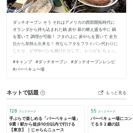
ダッチオーブン そう それはアメリカの西部開拓時代に
オランダから持ち込まれた鍋 炭や 薪の燃え盛る中に 鍋
を置いて 調理が可能！ フタの上に 炭やらを置いて 全方
位から加熱も出来る！ 何ならフタをフライパン代わりに
したり、ピザやパンも焼けたりして、 レシピも ちょっと
検索したら 無限大ってくらい出てくる！！！！！ 燻製も
#
キャンプ
#
ダッチオーブン
#
ダッチオーブンレシピ
出来る 蒸したり 煮込んだりも バッチリかつ ワイルドで
#
バーベキュー場
素敵！ と ↓ を 買いました 10インチ ダッチオーブン
D545S シーズニング（ さび止め＆食材のこびり付きや
焦げ付き防止）不要 五徳もついてて、 フタを持つ棒（リ
ネットで話題
もっと見る
ッドリフター）もついてて、 フタは フライパンとし…
128
55
ブックマーク
ブックマーク
手ぶらで楽しめる「バーベキュー場」
バーベキュー場にコン
9選！駅から徒歩10分以内で行ける
てる９２歳の話
【東京】 ｜じゃらんニュース