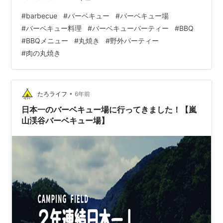
#
barbecue
#
バーベキュー
#
バーベキュー場
#
バーベキュー料理
#
バーベキューパーティー
#
BBQ
#
BBQメニュー
#
丸焼き
#
野外パーティー
#
肉の丸焼き
•
たろライフ
6年前
日本一のバーベキュー場に行ってきました！【嵐
山渓谷バーベキュー場】