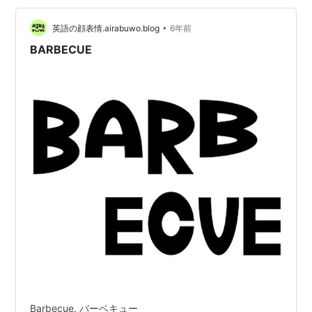
る。 12/1～3/31は管理事務所が冬季閉鎖とのこと。 歩い
ては行けそうだったけど夕暮れ時で坂だったのでやめて
•
英語の顔表情.airabuwo.blog
6年前
おく… 公園だけの利用であれ…
BARBECUE
Barbecue. バーベキュー