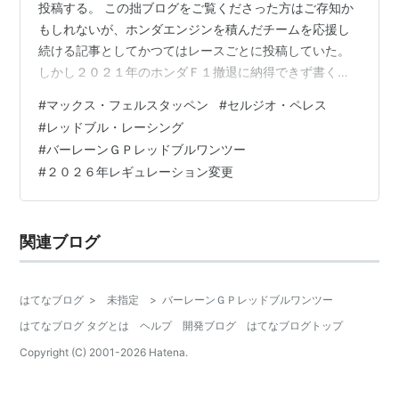
投稿する。 この拙ブログをご覧くださった方はご存知か
もしれないが、ホンダエンジンを積んだチームを応援し
続ける記事としてかつてはレースごとに投稿していた。
しかし２０２１年のホンダＦ１撤退に納得できず書く気
をなくした。 今回その年のマックス・フェルスタッペン
#
マックス・フェルスタッペン
#
セルジオ・ペレス
奇跡のワールドチャンピオン以来の投稿。 しかし題を見
#
レッドブル・レーシング
てもわかるようにポジティブな記事ではない。 ホンダの
#
バーレーンＧＰレッドブルワンツー
優柔不断はどうにかならないかという記事だ。 撤退した
#
２０２６年レギュレーション変更
はずのホンダは２０２２年もレッドブルとアルファタウ
リにエンジンを提供。 名前こそレッドブル・パワートレ
インズだったが、まごうこと無きホン…
関連ブログ
はてなブログ
>
未指定
>
バーレーンＧＰレッドブルワンツー
はてなブログ タグとは
ヘルプ
開発ブログ
はてなブログトップ
Copyright (C) 2001-
2026
Hatena.