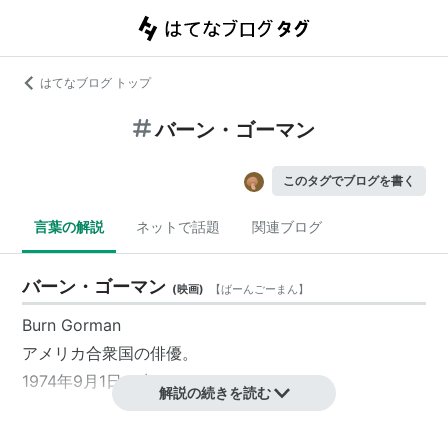
はてなブログ トップ
バーン・ゴーマン
このタグでブログを書く
言葉の解説
ネットで話題
関連ブログ
バーン・ゴーマン
(
映画
)
【
ばーんごーまん
】
Burn Gorman
アメリカ合衆国
の
俳優
。
1974年9月1日、生まれ。
解説の続きを読む