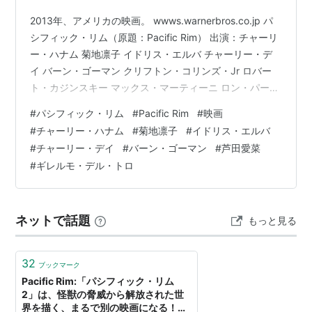
2013年、アメリカの映画。 wwws.warnerbros.co.jp パ
シフィック・リム（原題：Pacific Rim） 出演：チャーリ
ー・ハナム 菊地凛子 イドリス・エルバ チャーリー・デ
イ バーン・ゴーマン クリフトン・コリンズ・Jr ロバー
ト・カジンスキー マックス・マーティーニ ロン・パール
マン 芦田愛菜 ほか 監督：ギレルモ・デル・トロ 原案：
#
パシフィック・リム
#
Pacific Rim
#
映画
トラヴィス・ビーチャム youtu.be ロボットとか怪獣とか
#
チャーリー・ハナム
#
菊地凛子
#
イドリス・エルバ
菊地凛子とか芦田愛菜とか出てる。 続編の『パシフィッ
#
チャーリー・デイ
#
バーン・ゴーマン
#
芦田愛菜
ク・リム: アップライジング』は観ていない。 リンク
#
ギレルモ・デル・トロ
ネットで話題
もっと見る
32
ブックマーク
Pacific Rim:「パシフィック・リム
2」は、怪獣の脅威から解放された世
界を描く、まるで別の映画になる！！