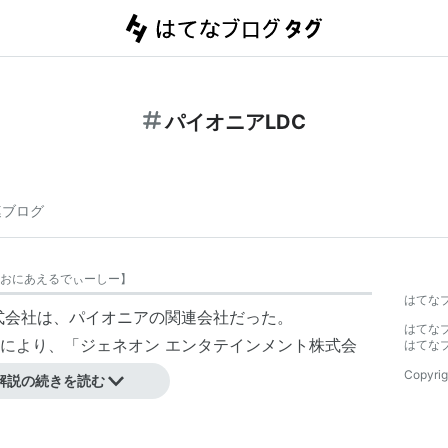
パイオニアLDC
連ブログ
おにあえるでぃーしー
】
はてな
式会社
は、
パイオニア
の関連会社だった。
はてな
により、「
ジェネオン エンタテインメント
株式会
はてな
）に社名変更した。
Copyrig
解説の続きを読む