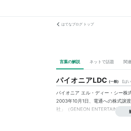
はてなブログ トップ
言葉の解説
ネットで話題
関
パイオニアLDC
(
一般
)
【
ぱい
パイオニア エル・ディー・シー
株
2003年10月1日、
電通
への株式譲渡
社
」（
GENEON ENTERTAINMENT