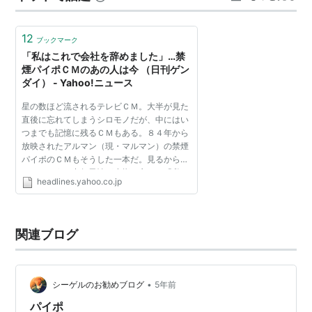
のですが、けっこう忘れてしまうし、ちょっと億劫に感
じることが多いん…
12
ブックマーク
「私はこれで会社を辞めました」…禁
煙パイポＣＭのあの人は今 （日刊ゲン
ダイ） - Yahoo!ニュース
星の数ほど流されるテレビＣＭ。大半が見た
直後に忘れてしまうシロモノだが、中にはい
つまでも記憶に残るＣＭもある。８４年から
放映されたアルマン（現・マルマン）の禁煙
パイポのＣＭもそうした一本だ。見るからに
マジメそうな中年男性が小指を立て、「私は
headlines.yahoo.co.jp
これで会社を辞めました……」とやった。こ
のインパクトは強烈...
関連ブログ
•
シーゲルのお勧めブログ
5年前
パイポ