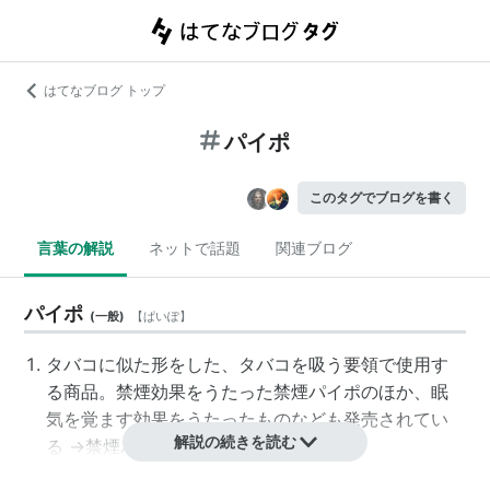
はてなブログ トップ
パイポ
このタグでブログを書く
言葉の解説
ネットで話題
関連ブログ
パイポ
(
一般
)
【
ぱいぽ
】
タバコに似た形をした、タバコを吸う要領で使用す
る商品。禁煙効果をうたった禁煙パイポのほか、眠
気を覚ます効果をうたったものなども発売されてい
解説の続きを読む
る →
禁煙パイポ
落語「寿限無」に出てくる、昔の唐土にあった国と