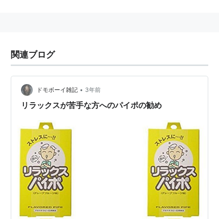
される国名 →
寿限無
関連ブログ
•
ドモボーイ雑記
3年前
リラックスが苦手な方へのパイポの勧め