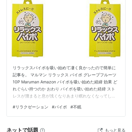
リラックスパイポを吸い始めて凄く良かったので簡単に
記事を。 マルマン リラックス パイポ グレープフルーツ
10P Maruman Amazon パイポを吸い始めた経緯 効果 ど
れぐらい持つのか おわり パイポを吸い始めた経緯 スト
レスが溜まると息が浅くなりあまり眠れなくなってしま
うなんて経験をしたことはありませんか？私はその手の
#
リラクゼーション
#
パイポ
#
不眠
タイプで、リラックスしようとしてもあまり切り替えが
得意な方ではなくなかなか眠れず。不眠症とまではいか
ないですが、なんだが寝起きも悪い。 そういったことで
ネットで話題
もっと見る
「意識的に普段から深呼吸をやらないと」と思っていた