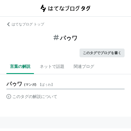
はてなブログ トップ
パゥワ
このタグでブログを書く
言葉の解説
ネットで話題
関連ブログ
パゥワ
(
マンガ
)
【
ぱぅわ
】
このタグの解説について