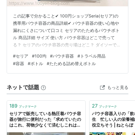
この記事で分かること✔ 100円ショップSeria(セリア)の
携帯用パウチ容器の商品詳細✔ パウチ容器の使い心地や
漏れにくさについて口コミ セリアのたためるパウチボト
ル 商品詳細 サイズ 使い方 パウチ容器はどこで売って
る？ セリアのパウチ容器の売り場はどこ？ ダイソーでも
パウチ容器は売ってる？ 実際に使って口コミ どれくらい
#
セリア
#
100均
#
パウチ容器
#
トラベル用品
コンパクトになる？ パウチボトルは漏れない？ セリアの
#
容器
#
ボトル
#
たためる詰め替えボトル
たためるパウチボトル 商品詳細 ▼透明で中身が見えるタ
イプ 商品名 ・たためる詰め替えボトル2個入り(シンプ
ル)容量 ・約30ml価格 ・110円(税込) ▼シャンプーや化
ネットで話題
もっと見る
粧水なども詰め替え可能なパウチ ▼素材は本体が…
189
27
ブックマーク
ブックマーク
セリアで販売している熱圧着パウチ容
パウチ容器入りの「飲
器が旅行に便利だった「求めていたの
生 忙しい人の栄養補
はこれ、荷物少なくて済むしこれは
役立ちそう | ねとらぼ
神」