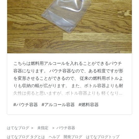
こちらは燃料用アルコールを入れることができるパウチ
容器になります。 パウチ容器なので、ある程度ですが形
を変形させることができるので、 従来の燃料用ボトルよ
りも収納の幅が広がります。 また、ボトル容器よりも耐
久性は劣ると思いますが、ボトル容器よりも 軽くなりま
すし、分散して収納したい場合にも便利です。 以前から
#
パウチ容器
#
アルコール容器
#
燃料容器
販売されている製品なので。いまさらですが、超便利？
なパウ チ容器をご紹介いたします。 ↓ これです。 ■
LINDEN(リンデン) パウチ容器 100ml (３個セット ) ● 材
はてなブログ
>
未指定
>
パウチ容器
質：袋PE.PA / スパウトPE / キャップPP ● 寸法：幅
はてなブログ タグとは
ヘルプ
開発ブログ
はてなブログトップ
100mm×長さ145mm×口径16mm ●…