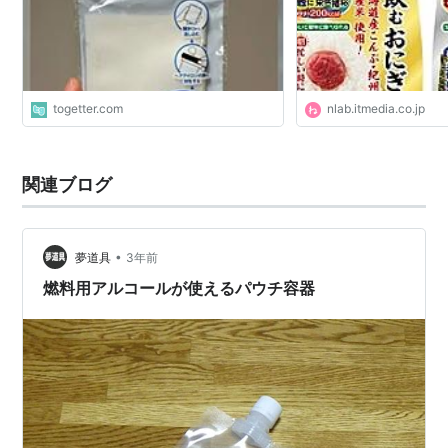
togetter.com
nlab.itmedia.co.jp
関連ブログ
•
夢道具
3年前
燃料用アルコールが使えるパウチ容器