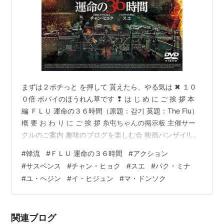
まずは２ポチっと を押して 貰えたら、やる気は ✖ １０
０倍 ポパイのほうれん草です ❢ は じ め に ご 挨 拶 本
編 ＦＬＵ 運命の３６時間（原題：감기 英題：The Flu）
概 要 お わ り に ご 挨 拶 糸屯ちゃんの掲示板 主催サー
クルのご案内 趣味のブログを楽しむ会 映画バンザイ!!
NO MUSIC NO LIFE 洋楽好きのためのサークル 関西サー
#
韓流
#
ＦＬＵ 運命の３６時間
#
アクション
クル ビバ！海外生活 食べるは楽し会 2016年にブログを
#
サスペンス
#
チャン・ヒョク
#
スエ
#
パク・ミナ
創めた人のサークル ブログサークルコメント ＃ハッシュ
#
ユ・ヘジン
#
イ・ヒジュン
#
マ・ドンソク
タグ（IN POINT） ﾗﾝｷﾝｸﾞﾊﾞﾅｰ、拍手、はてなｽﾀｰ、B!ﾌﾞｯ
ｸﾏｰｸ は じ め に ご 挨 拶…
関連ブログ