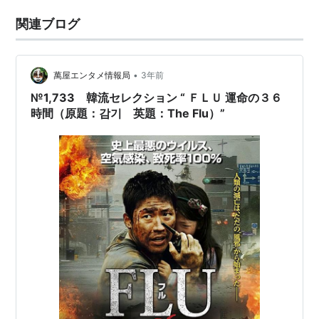
関連ブログ
•
萬屋エンタメ情報局
3年前
№1,733 韓流セレクション “ ＦＬＵ 運命の３６
時間（原題：감기 英題：The Flu）”