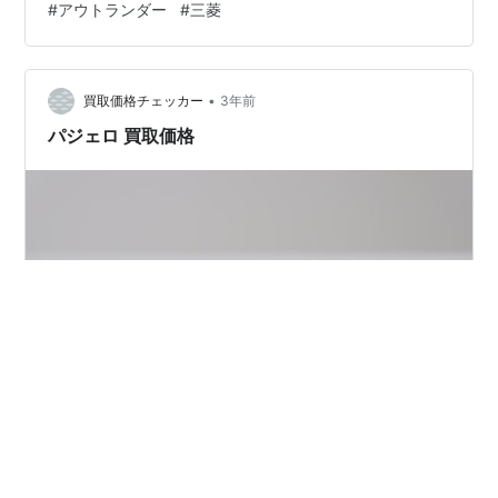
#
アウトランダー
#
三菱
面下ではパジェロも出るとか出ないとか話もあるような
ので、ここ３年ほどは三菱自動車に期待です。
•
買取価格チェッカー
3年前
パジェロ 買取価格