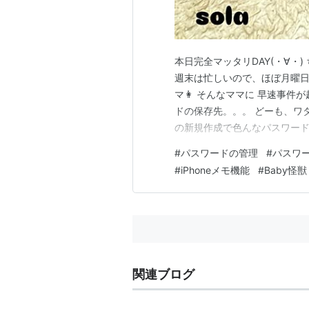
本日完全マッタリDAY(・∀・
週末は忙しいので、ほぼ月曜日
マ👩 そんなママに 早速事件が
ドの保存先。。。 どーも、ワ
の新規作成で色んなパスワード
癖が直らず 未だにアプリが増
#
パスワードの管理
#
パスワ
よw なかなかそんな人いないで
#
iPhoneメモ機能
#
Baby怪獣
Apple IDがなんだ…
関連ブログ