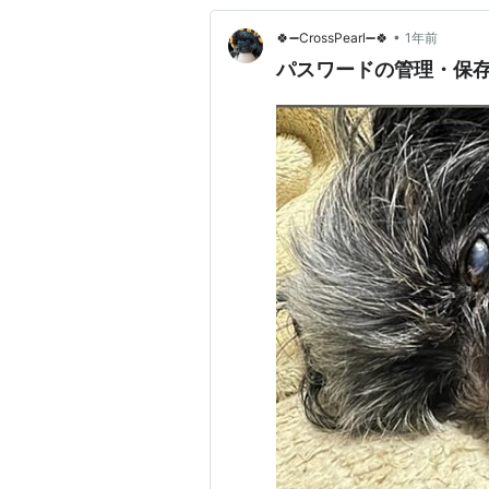
•
🍀➖CrossPearl➖🍀
1年前
パスワードの管理・保