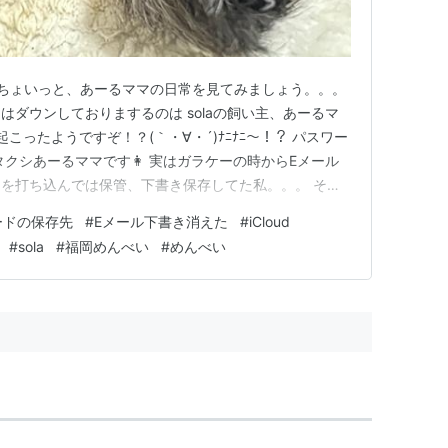
) ちょいっと、あーるママの日常を見てみましょう。。。
はダウンしておりまするのは solaの飼い主、あーるマ
起こったようですぞ！？(｀・∀・´)ﾅﾆﾅﾆ〜！？ パスワー
タクシあーるママです👩 実はガラケーの時からEメール
を打ち込んでは保管、下書き保存してた私。。。 その
えてはパスワード、IDを下書きとして保存してたのです
ードの保存先
#
Eメール下書き消えた
#
iCloud
すよね〜w 自分でも笑っちゃいます🤣爆笑 今日ね、
#
sola
#
福岡めんべい
#
めんべい