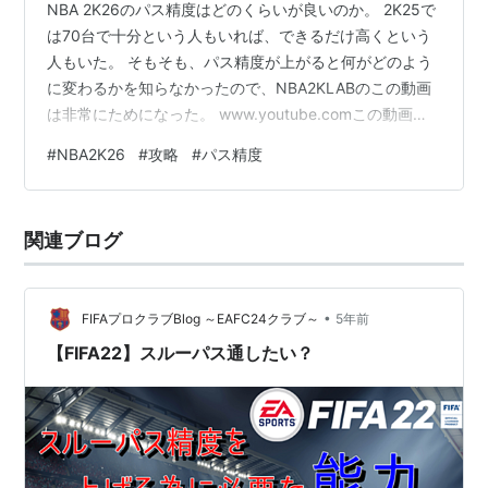
NBA 2K26のパス精度はどのくらいが良いのか。 2K25で
は70台で十分という人もいれば、できるだけ高くという
人もいた。 そもそも、パス精度が上がると何がどのよう
に変わるかを知らなかったので、NBA2KLABのこの動画
は非常にためになった。 www.youtube.comこの動画で
は、パス精度が25と50、75、95のキャラで25本ずつパ
#
NBA2K26
#
攻略
#
パス精度
スを投げて、ハーフコートでパスのスピード、フルコー
トでクリアキャッチできた回数を比較している。 ハーフ
コートのパス パス精度25の時は、パススピードが37フレ
関連ブログ
ームだった。 パス精度50だと5.5％アップ。75だと11％
アップ。95だと21.5％アップした。…
•
FIFAプロクラブBlog ～EAFC24クラブ～
5年前
【FIFA22】スルーパス通したい？