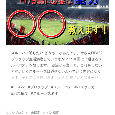
スルーパス通したい どうも！ゆあんです。皆さんFIFA22
プラクラブ生活満喫していますか？^^ 今回は『通せるス
ルーパス』を教えます。 結論から言うと、これをしない
と満足いくスルーパスは通せないよっていう内容になり
ます。それでは早速いきましょう！ 満足いくスルーパス
とは？ 満足いくスルーパスという抽象的なワードを1段階
#
FIFA22
#
プロクラブ
#
スルーパス
#
パスサッカー
具体化します。 それは『自分がイメージする軌道でボー
#
パス精度
#
スルーパス通す
ルを走らせる』 という事。 それでは自分のイメージ通り
のスルーパスをする為に必要な措置を具体的に教えてい
きます。 スルーパスの精度を上げる為に一番必要な解除
はてなブログ
>
未指定
>
パス精度
項目 これも結論から言います。 スルーパスの精度を上げ