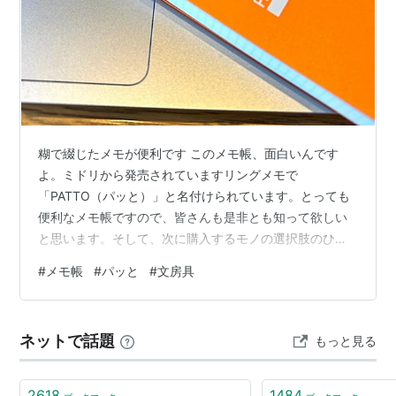
糊で綴じたメモが便利です このメモ帳、面白いんです
よ。ミドリから発売されていますリングメモで
「PATTO（パッと）」と名付けられています。とっても
便利なメモ帳ですので、皆さんも是非とも知って欲しい
と思います。そして、次に購入するモノの選択肢のひと
つにして下さい。これは左側の面のみ糊付け加工されて
#
メモ帳
#
パッと
#
文房具
おり、パラパラとめくった瞬間に書き出しのページが開
きます。使う手順は、①書く②書いた部分の糊付けを剥
がす③次に使う、という感じで簡単に使ってもらうだけ
ネットで話題
もっと見る
です。糊の取れた部分が次のページなのです。中紙は無
罫感覚で使える2.5mmの細かな方眼罫を採用していま
す。大きな文字も小さな文字も書きやすく、図を描く際
2618
1484