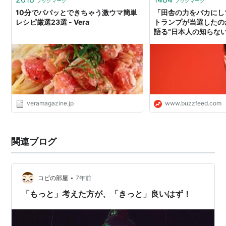
ブックマーク
ブックマーク
の…
10分でパパッとできちゃう激ウマ簡単
「田舎の力をバカにし
レシピ厳選23選 - Vera
トランプが当選したの
語る“日本人の知らな
veramagazine.jp
www.buzzfeed.com
関連ブログ
•
コピの部屋
7年前
「もっと」考えた方が、「きっと」良いはず！