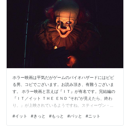
ホラー映画は平気だがゲームのバイオハザードにはビビ
る男、コピでございます。お読み頂き、有難うございま
す。 ホラー映画と言えば『ＩＴ』が有名です。完結編の
『ＩＴ／イット ＴＨＥ ＥＮＤ “それ”が見えたら、終わ
り。』が上映されているようですね。スティーヴン・キ
ング原作です。あのピエロが怖い！あと、タイトルの
#
イット
#
きっと
#
もっと
#
パッと
#
ニット
『イット』。なんか響きも怖いんですよ。 でも、日本に
も世界に誇る３大『ット』があるじゃないですか？ 警視