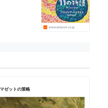
(原名), 多加志,小倉 (翻訳):
本
www.amazon.co.jp
 ー マゼットの策略