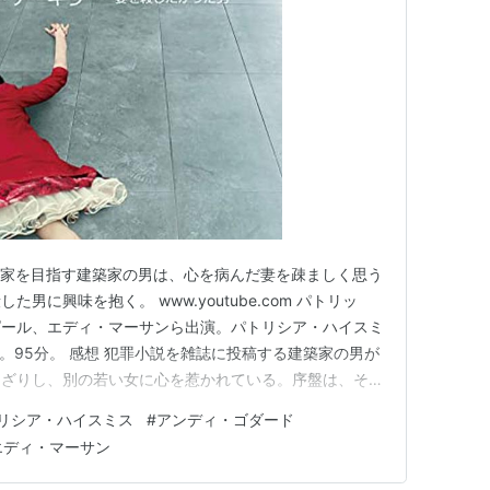
説家を目指す建築家の男は、心を病んだ妻を疎ましく思う
男に興味を抱く。 www.youtube.com パトリッ
ピール、エディ・マーサンら出演。パトリシア・ハイスミ
rder」。95分。 感想 犯罪小説を雑誌に投稿する建築家の男が
んざりし、別の若い女に心を惹かれている。序盤は、そん
疑いをかけられ、執拗に刑事の追及を受ける本屋の男の様
リシア・ハイスミス
#
アンディ・ゴダード
折ハッとするほど美しい陰影のある映像とサスペンスフ
エディ・マーサン