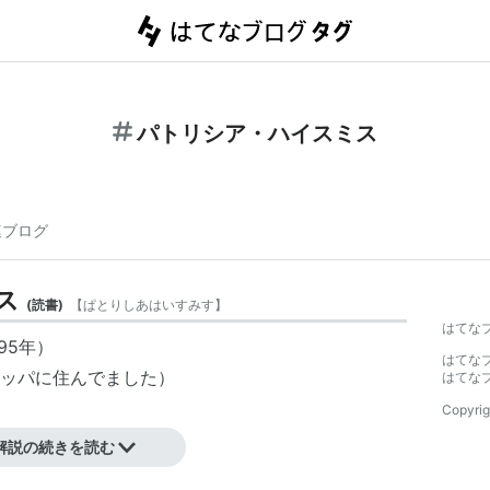
パトリシア・ハイスミス
連ブログ
ス
(
読書
)
【
ぱとりしあはいすみす
】
はてな
1995年）
はてな
ッパに住んでました）
はてな
Copyrig
理描写に優れる。
解説の続きを読む