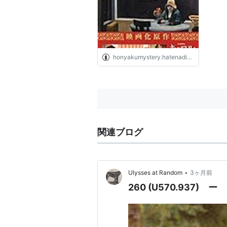
honyakumystery.hatenadiary.org
関連ブログ
•
Ulysses at Random
3ヶ月前
260 (U570.937)