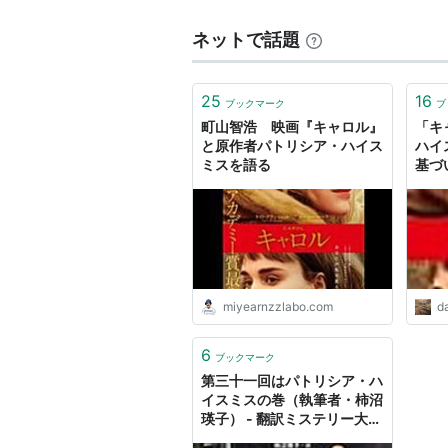
ネットで話題
25
16
ブックマーク
ブ
町山智浩 映画『キャロル』
「キ
と原作者パトリシア・ハイス
ハイ
ミスを語る
基づ
ビア
度の
は洋
miyearnzzlabo.com
d
6
ブックマーク
第三十一回はパトリシア・ハ
イスミスの巻（執筆者・柿沼
瑛子） - 翻訳ミステリー大賞
シンジケート