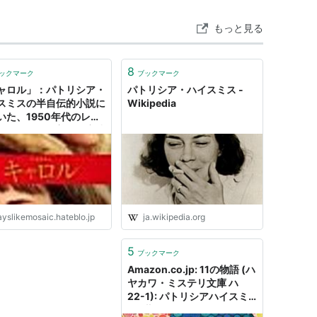
もっと見る
8
ックマーク
ブックマーク
ャロル」：パトリシア・
パトリシア・ハイスミス -
スミスの半自伝的小説に
Wikipedia
いた、1950年代のレズ
ンのリアルで美しく完成
高い恋愛ドラマ映画 - 夢
画をかけ廻る
ayslikemosaic.hateblo.jp
ja.wikipedia.org
5
ブックマーク
Amazon.co.jp: 11の物語 (ハ
ヤカワ・ミステリ文庫 ハ
22-1): パトリシアハイスミ
ス (著), Highsmith,Patricia