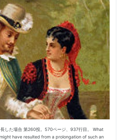
た場合 第260投。570ページ、937行目。 What
might have resulted from a prolongation of such an