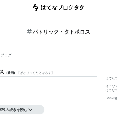
パトリック・タトポロス
連ブログ
ス
(
映画
)
【
ぱとりっくたとぽろす
】
はてな
はてな
はてな
Copyrig
フ
解説の続きを読む
ギリシャ語、英語）