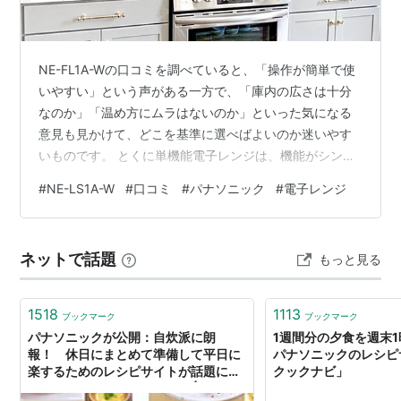
ケットボール部（
パナソニックトライアンズ
、2013年
休部）、バレーボール部（
パナソニックパンサーズ
）で
使われるほか、女子陸上競技部も「パナソニック モバ
NE-FL1A-Wの口コミを調べていると、「操作が簡単で使
イル」から「
パナソニック
」にチーム名を改めている。
いやすい」という声がある一方で、「庫内の広さは十分
ガンバ大阪
もJリーグ草創期には「
パナソニック
ガンバ
なのか」「温め方にムラはないのか」といった気になる
意見も見かけて、どこを基準に選べばよいのか迷いやす
大阪」と冠していた。
いものです。 とくに単機能電子レンジは、機能がシンプ
ブランドと社名の一体化
ルなぶん、毎日の使いやすさやお手入れのしやすさが満
#
NE-LS1A-W
#
口コミ
#
パナソニック
#
電子レンジ
足度を大きく左右します。 だからこそ、口コミをただ並
2008年10月1日、
松下電器産業
株式会社
から社名を
パナ
べて見るのではなく、良い評判と気になる評判を整理し
ソニック
株式会社
に変更。これに先立ち長年使われてき
ながら、自分の使い方に合うかどうかを確認することが
た
ナショナル
のブランドは、2008年6月30日に製造・
ネットで話題
もっと見る
大切です。 この記事では、パナソニックの単機能電子レ
出荷・発売された商品をもって使用が終了し、
パナソニ
ンジNE-FL1A-Wについて、口コミから見えた評価の傾向
をやさしくまとめながら、選ば…
ック
ブランドへ移行した。
1518
1113
ブックマーク
ブックマーク
また、社名に「
ナショナル
」「
松下
」が入っていた関連
パナソニックが公開：自炊派に朗
1週間分の夕食を週末
報！ 休日にまとめて準備して平日に
パナソニックのレシピ
会社・団体の中には「
パナソニック
」が入る「
パナソニ
楽するためのレシピサイトが話題に
クックナビ」
ック電工
」のように社名に変更した会社もあれば残して
詳しすぎる段取りガイド付き | ねとら