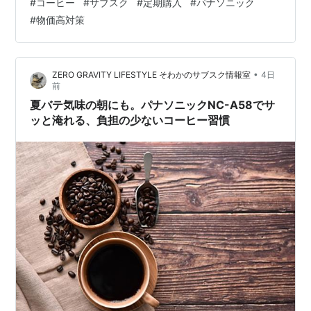
#
コーヒー
#
サブスク
#
定期購入
#
パナソニック
ヒーを吟味して味わってみるのも楽しいです。本記事で
#
物価高対策
は、コーヒーサブスクの選び方と、パナソニック新品コ
ーヒーメーカーと珈琲豆のサブスクコースの特長・評
判・口コミをご紹介します。ぜひ、ご活用ください。 こ
•
ZERO GRAVITY LIFESTYLE そわかのサブスク情報室
4日
の記事でわかること 執筆者の紹介 コーヒーサブスクのト
前
レンド コーヒーサブスク（定期購入）と…
夏バテ気味の朝にも。パナソニックNC-A58でサ
ッと淹れる、負担の少ないコーヒー習慣