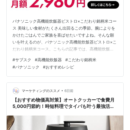
パナソニック高機能炊飯器ビストロ×こだわり銘柄米コー
ス 美味しい食材がたくさん出回るこの季節。腕によりを
かけたごはんでご家族を喜ばせたいですよね。そんな願
いを叶えるのが、パナソニック高機能炊飯器ビストロ×こ
だわり銘柄米コース。こちらの記事では、高機能炊飯器
ビストロの「大火力おどり炊き」や「銘柄炊き分け」な
#
サブスク
#
高機能炊飯器
#
こだわり銘柄米
どを活用したおすすめレシピもご紹介しています。あわ
#
パナソニック
#
おすすめレシピ
せて、物価高に負けない、パナソニック高機能炊飯器ビ
ストロ×こだわり銘柄米コースの賢い活用術もご案内して
います。 ぜひ、最後までご覧ください。 この記事でわか
ること 執筆者の紹介 2026年8月パナソニック高機能炊飯
•
マーケティングのススメ
6日前
器ビストロ×こだわり銘柄米コー…
【おすすめ物価高対策】オートクッカーで食費月
5,000円節約！時短料理でタイパも叶う最強活用
術！