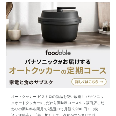
オートクッカー ビストロの新品を使い放題！ パナソニッ
クオートクッカー×こだわり調味料コース久世福商店こだ
わりの調味料を隔月で2品選べて月額 2,980 円！（税
込・送料込） 「毎日忙しくて、夕食がマンネリ気味…」