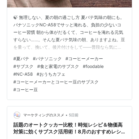
🍃 無理しない、夏の朝の過ごし方 夏バテ気味の朝にも。
パナソニックNC-A58でサッと淹れる、負担の少ないコ
ーヒー習慣 朝から体がだるくて、コーヒーを淹れる元気
すらない……。そんな夏バテ気味の朝、ありますよね。豆
を量って、挽いて、後片付けをして——普段なら気にな
らない工程も、体調がすぐれないときは地味に負担に感
#
夏バテ
#
パナソニック
#
コーヒーメーカー
じるものです。この記事では、そんな夏の朝でも無理な
#
サブスク
#
食と家電のサブスク
#
foodable
く続けられる、パナソニックの全自動コーヒーメーカー
#
NC-A58
#
おうちカフェ
「NC-A58」を使ったコーヒー習慣についてご紹介しま
#
コーヒーメーカーとコーヒー豆のサブスク
す。 😮‍💨 夏バテで家事が億劫な方 ☕ 手間なくコーヒーを
#
コーヒー豆
楽しみたい方 🧊 涼しく過ごしたい朝に 目次 夏バテの
朝、コーヒーの準備が…
•
マーケティングのススメ
5日前
話題のオートクッカー比較！時短レシピ＆物価高
対策に効くサブスク活用術！8月のおすすめレシ
ピも！