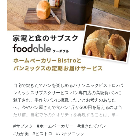
自宅で焼きたてパンを楽しめるパナソニックビストロ×パ
ンミックスサブスクサービス パン専門店の高級食パンに
魅了され、手作りパンに挑戦したいとお考えのあなた
へ。今やパン屋さんで食パン1斤が500円を超えるのは当
たり前。自宅でそのクオリティを再現することは、単な
る趣味の枠を超えた、賢く豊かな暮らしの知恵と言えま
#
サブスク
#
ホームベーカリー
#
焼きたてパン
す。現在、各メーカーからは最新技術を搭載したホーム
#
乃が美
#
ビストロ
#
パナソニック
ベーカリーが続々と登場しています。シンプルな食パン