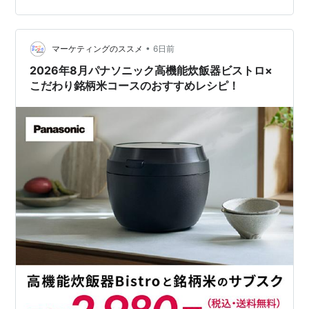
から本格的な調理メニューまで、その進化には目を見張
るものがあります。 しかし一方で、こんな不安で一歩踏
み出せずにいませんか？ 「最新機種を買って、もし飽き
•
マーケティングのススメ
6日前
たらどうしよう……」 「こだわりの材料を…
2026年8月パナソニック高機能炊飯器ビストロ×
こだわり銘柄米コースのおすすめレシピ！