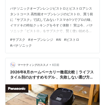
パナソニックオーブンレンジビストロとビストロアシス
タントコース 高性能オーブンレンジのビストロ、買う前
に『サブスク』で試してみない？スマホ1つでプロの味、
イマドキの時短クッキングを今すぐ体験！ 実は今、パナ
ソニック「ビストロ」をサブスクで、賢く使い始める主
婦の方が急増中なんです！ AI（ビストロアシスタント）
#
サブスク
#
オーブンレンジ
#
AI
#
ビストロ
で献立のレパートリーがひろがる「今日、何作ろう？」
#
パナソニック
の迷いが、ワクワクに変わる。冷蔵庫にある食材を伝え
るだけで、AIがあなた専属のシェフに。 スマホ連携で簡
単クッキング外出先や通勤中にスマホでレシピを選ん
で、レンジに送信するだけ！ おまかせ調理で簡単下ごし
•
マーケティングのススメ
6日前
らえした食材を庫内に入れたら、あとは…
2026年8月ホームベーカリー徹底比較｜ライフス
タイル別のおすすめモデル 、失敗しない選び方、
おトクなサブスク活用術