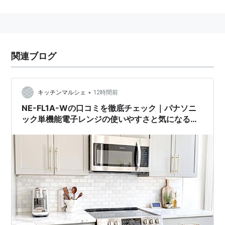
社名・ブランドは、「全ての」の意の「PAN」と「音」
の意の「SONIC」とを組み合わせたPan Sonicに由来す
る。
関連ブログ
旧
松下電器産業
株式会社
の
グローバル
ブランド
1955年、輸出用スピーカーに最初に使用された。これ
は既存のブランド名であった
ナショナル
がすでにヨーロ
•
キッチンマルシェ
12時間前
ッパで商標登録されていたことなどが理由で、以後、
パ
NE-FL1A-Wの口コミを徹底チェック｜パナソニ
ック単機能電子レンジの使いやすさと気になる評
ナソニック
は
グローバルブランド
として、全地域・全商
判まとめ
品（映像・音響機器、情報・通信機器、家庭電化商品、
空調・設備機器、環境システム、自動車積載機器、電子
部品、半導体、電子管、FA・溶接機器 等）で使われる
ことになる。
スポーツ
また、自社のスポーツチームでも採用されており、バス