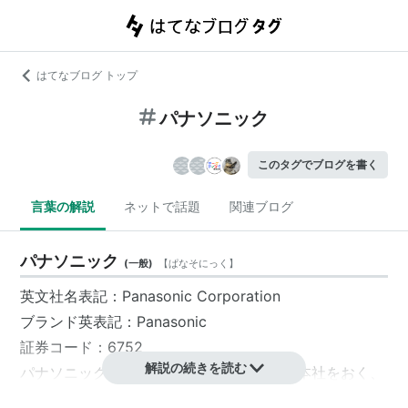
はてなブログ トップ
パナソニック
このタグでブログを書く
言葉の解説
ネットで話題
関連ブログ
パナソニック
(
一般
)
【
ぱなそにっく
】
英文社名表記：
Panasonic
Corporation
ブランド英表記：
Panasonic
証券コード：6752
解説の続きを読む
パナソニック
株式会社
は、
大阪府
門真市
に本社をおく、
総合家電メーカー。