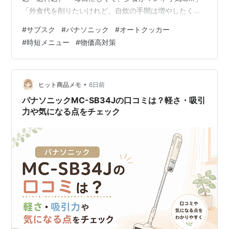
「外食代を削りたいけれど、自炊の手間は増やしたくな
い」「話題のオートクッカー、高額すぎて購入に踏み切
#
サブスク
#
パナソニック
#
オートクッカー
れない」そんな悩みをお持ちではありませんか？ 今年も
#
時短メニュー
#
物価高対策
続く物価高の中で注目されているのが、自炊の質を劇的
に上げながら、トータルコストを抑えるスマート家電と
サブスクを取り入れるという方法です。特にパナソニッ
クの最高峰モデルオートクッカー ビストロは、業界最高
•
ヒット商品メモ
6日前
クラスの火力と圧力で、安い食材…
パナソニックMC-SB34Jの口コミは？軽さ・吸引
力や気になる点をチェック