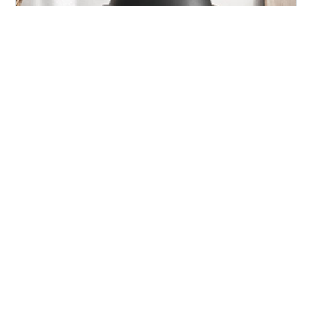
オートクッカー ビストロを新品を使い放題！ オートクッ
カービストロ×こだわり調味料コース久世福商店こだわり
の調味料を隔月で2品選べて月額 2,980 円！（税込・送
料込） こちらの記事では、物価高による食費の高騰と調
理による時間・疲労コストという2つお悩みを同時に解決
するおすすめの節約術をご案内しています。結論から申
#
サブスク
#
オートクッカー
#
物価高対策