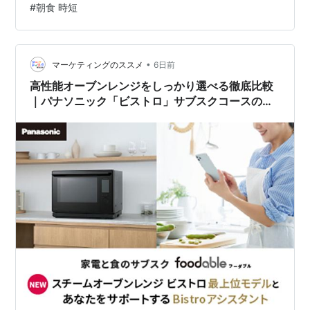
#
朝食 時短
抱いていませんか？この罪悪感を解決し、タイパと健康
をしっかり両立するおすすめのホームベーカリー、パナ
ソニックコンパクトベーカリーとパンミックスコースを
ご紹介します。 この記事でわかること 朝の調理時間を大
•
マーケティングのススメ
6日前
幅に短縮しながら、家族の食生活を豊かにす…
高性能オーブンレンジをしっかり選べる徹底比較
｜パナソニック「ビストロ」サブスクコースのメ
リット｜2026年8月のおすすめレシピも！