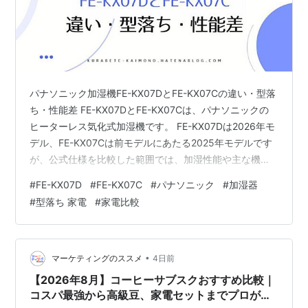
パナソニック加湿機FE-KX07DとFE-KX07Cの違い・型落
ち・性能差 FE-KX07DとFE-KX07Cは、パナソニックの
ヒーターレス気化式加湿機です。 FE-KX07Dは2026年モ
デル、FE-KX07Cは前モデルにあたる2025年モデルです
が、公式仕様を比較した範囲では、加湿性能や主な機能
に違いは確認できませんでした。 この記事では、発売年
#
FE-KX07D
#
FE-KX07C
#
パナソニック
#
加湿器
や販売状況、価格差を比較し、型落ちのFE-KX07Cでも十
#
型落ち 家電
#
家電比較
分なのか、どちらを選ぶとよいのかを解説します。 FE-
KX07DとFE-KX07Cはどっち？先に結論 加湿性能や主な
機能は同じため、購入時の価格差と販売状況を中心に選
びます。 価格差が小さい…
•
マーケティングのススメ
4日前
【2026年8月】コーヒーサブスクおすすめ比較｜
コスパ最強から高級豆、家電セットまでプロが厳