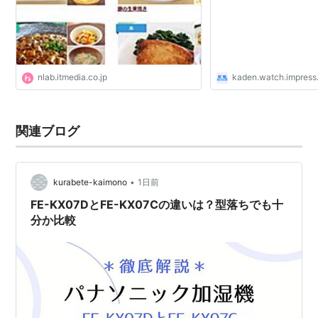
ぼ
いる会社・団体もある。→
パナソニックグループ
nlab.itmedia.co.jp
kaden.watch.impress.
関連ブログ
•
kurabete-kaimono
1日前
FE-KX07DとFE-KX07Cの違いは？型落ちでも十
分か比較