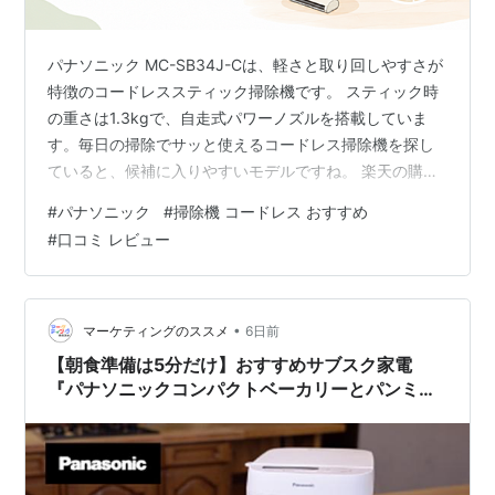
パナソニック MC-SB34J-Cは、軽さと取り回しやすさが
特徴のコードレススティック掃除機です。 スティック時
の重さは1.3kgで、自走式パワーノズルを搭載していま
す。毎日の掃除でサッと使えるコードレス掃除機を探し
ていると、候補に入りやすいモデルですね。 楽天の購入
者レビューを確認すると、軽さや吸引力、取り回しやす
#
パナソニック
#
掃除機 コードレス おすすめ
さを評価する声が見られます。一方で、ハンドルの持ち
#
口コミ レビュー
方によっては手や手首が疲れる、ダストボックスが小さ
めと感じる、といった声も確認できました。 スペック上
の軽さだけを見るのではなく、掃除する広さやゴミの量
まで考えて選ぶのがポイントです。 この記事でわかるこ
•
マーケティングのススメ
6日前
と MC-SB34Jの良い口…
【朝食準備は5分だけ】おすすめサブスク家電
『パナソニックコンパクトベーカリーとパンミッ
クスコース』で叶える無添加米粉パンの朝食革命