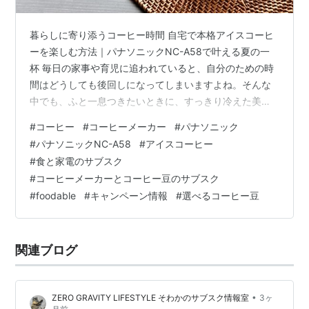
暮らしに寄り添うコーヒー時間 自宅で本格アイスコーヒ
ーを楽しむ方法｜パナソニックNC-A58で叶える夏の一
杯 毎日の家事や育児に追われていると、自分のための時
間はどうしても後回しになってしまいますよね。そんな
中でも、ふと一息つきたいときに、すっきり冷えた美味
しいアイスコーヒーがあったら、ちょっと嬉しい気持ち
#
コーヒー
#
コーヒーメーカー
#
パナソニック
になりませんか。市販のアイスコーヒーも便利ですが、
#
パナソニックNC-A58
#
アイスコーヒー
「もう少し本格的な味わいを楽しみたい」「自分好みの
#
食と家電のサブスク
濃さに調整したい」と感じている方も多いはずです。 こ
#
コーヒーメーカーとコーヒー豆のサブスク
の記事では、自宅で本格的なアイスコーヒーを楽しむた
#
foodable
#
キャンペーン情報
#
選べるコーヒー豆
めのポイントと、毎日の準備をもっと簡単にしてくれる
パナソニックのコーヒーメーカー「NC-A…
関連ブログ
•
ZERO GRAVITY LIFESTYLE そわかのサブスク情報室
3ヶ