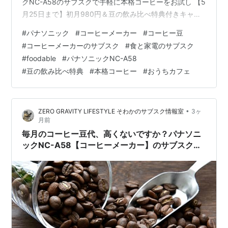
クNC-A58のサブスクで手軽に本格コーヒーをお試し 【5
月25日まで】初月980円＆豆の飲み比べ特典付きキャン
ペーン 利用開始の初月が「980円」になる特別期間 先着
#
パナソニック
#
コーヒーメーカー
#
コーヒー豆
200名限定「浅煎り＆深煎り飲み比べ体験」キット どん
#
コーヒーメーカーのサブスク
#
食と家電のサブスク
な機能が使える？パナソニックNC-A58の魅力 気分に合
#
foodable
#
パナソニックNC-A58
わせて味を変える「挽き分け」と「淹れ分け」 面倒な掃
#
豆の飲み比べ特典
#
本格コーヒー
#
おうちカフェ
除を自動化する「オートクリーニング機能」 家族で嬉し
い「デカフェ豆コース」 サブスクと一括購入はどっちが
お得？料…
•
ZERO GRAVITY LIFESTYLE そわかのサブスク情報室
3ヶ
月前
毎月のコーヒー豆代、高くないですか？パナソニ
ックNC-A58【コーヒーメーカー】のサブスクな
ら豆込みでコスパ最強