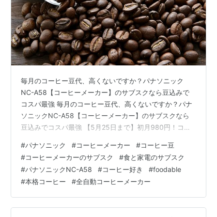
毎月のコーヒー豆代、高くないですか？パナソニック
NC-A58【コーヒーメーカー】のサブスクなら豆込みで
コスパ最強 毎月のコーヒー豆代、高くないですか？パナ
ソニックNC-A58【コーヒーメーカー】のサブスクなら
豆込みでコスパ最強 【5月25日まで】初月980円！コー
ヒー豆と最新マシンの定額サービスとは 利用開始の初月
#
パナソニック
#
コーヒーメーカー
#
コーヒー豆
が「980円」になる特別期間 先着200名限定「飲み比べ
#
コーヒーメーカーのサブスク
#
食と家電のサブスク
コーヒー豆」の試供品プレゼント コーヒー豆代を含めた
#
パナソニックNC-A58
#
コーヒー好き
#
foodable
驚きのコスパ！サブスクと購入の料金比較 毎月届く「京
#
本格コーヒー
#
全自動コーヒーメーカー
都キョーワズ珈琲」の本格豆でおうちカフェを充実 コー
ヒー豆のポテンシャルを引き出すNC-A58の機能とお手
入れ 味わいを調整…