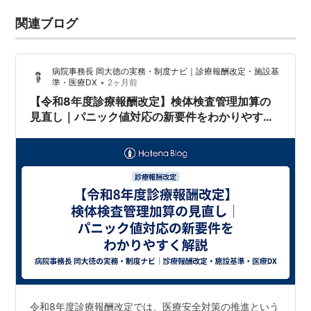
関連ブログ
病院事務長 岡大徳の実務・制度ナビ｜診療報酬改定・施設基
•
準・医療DX
2ヶ月前
【令和8年度診療報酬改定】検体検査管理加算の
見直し｜パニック値対応の新要件をわかりやすく
解説
令和8年度診療報酬改定では、医療安全対策の推進という