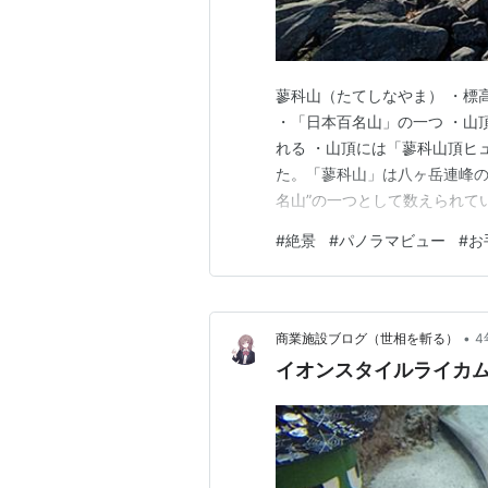
蓼科山（たてしなやま） ・標高
・「日本百名山」の一つ ・山
れる ・山頂には「蓼科山頂ヒ
た。「蓼科山」は八ヶ岳連峰の
名山”の一つとして数えられて
るときれいな円錐の形をしてい
#
絶景
#
パノラマビュー
#
お
が、いずれも天気が悪く写真
でした（チラっとまとめ記事に
•
商業施設ブログ（世相を斬る）
4
イオンスタイルライカ