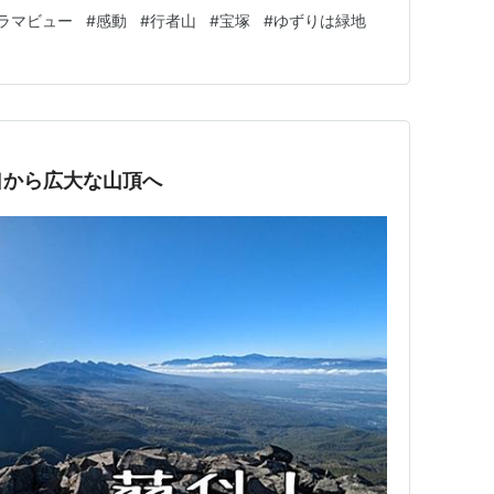
つかまったり、岩に手をかけたりしながら、体を使って登
ラマビュー
#
感動
#
行者山
#
宝塚
#
ゆずりは緑地
でたどり着いた行者山の山頂は、残念ながら景色が見え
の「行者山東観峰」を目指…
口から広大な山頂へ