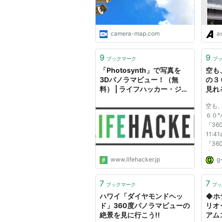
camera-map.com
as
9
9
ブックマーク
ブ
「Photosynth」で写真を
空も
3Dパノラマビュー！（無
の３
料） | ライフハッカー・ジャ
見れる
パン
Man
空も
い方
６０
『360
11:4
『36
地な
www.lifehacker.jp
g
見れ
です。
ビュ
7
7
ブックマーク
ブッ
ーを
ハワイ「ダイヤモンドヘッ
◆ホ
『360c
ド」360度パノラマビューの
リオ
絶景を見に行こう!!
アム