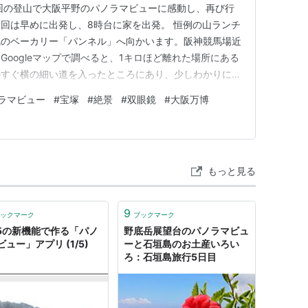
回の登山で大阪平野のパノラマビューに感動し、再び行
回は早めに出発し、8時台に家を出発。 恒例の山ランチ
気のベーカリー「パンネル」へ向かいます。阪神競馬場近
oogleマップで調べると、1キロほど離れた場所にある
のすぐ横の細い道を入ったところにあり、少しわかりにく
います。2階にはカフェスペースもあり、朝7時から営
ラマビュー
#
宝塚
#
絶景
#
双眼鏡
#
大阪万博
は多くの種類のパンが並び、どれも美味しそう。私はピ
ン、チョコクリーム…
もっと見る
9
ックマーク
ブックマーク
S 5の新機能で作る「パノ
野底岳展望台のパノラマビュ
ュー」アプリ (1/5)
ーと石垣島のお土産いろい
ろ：石垣島旅行5日目