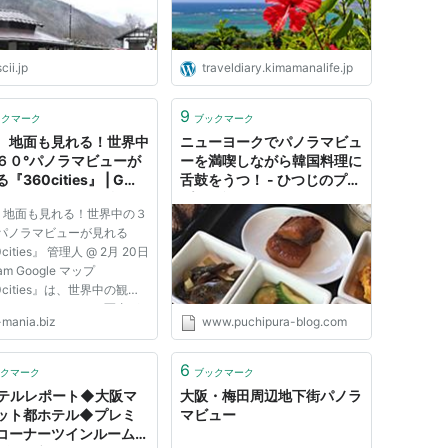
cii.jp
traveldiary.kimamanalife.jp
9
ックマーク
ブックマーク
、地面も見れる！世界中
ニューヨークでパノラマビュ
６０°パノラマビューが
ーを満喫しながら韓国料理に
『360cities』 | G
舌鼓をうつ！ - ひつじのプチ
ia - グーグルの便利な使
プラ日記inアメリカ
、地面も見れる！世界中の３
°パノラマビューが見れる
cities』 管理人 @ 2月 20日
1am Google マップ
0cities』は、世界中の観光
どの３６０°パノラマ写真が
-mania.biz
www.puchipura-blog.com
るバーチャルトラベルサイト
 Googleマップ ストリート
ーでも、路上の３６０°ビュ
6
クマーク
ブックマーク
楽しむことができますが、
テルレポート◆大阪マ
大阪・梅田周辺地下街パノラ
ities...
ット都ホテル◆プレミ
マビュー
コーナーツインルーム