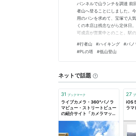
パンネルで山ランチを調達 前
者山へ登ることにしました。今
用のパンを求めて、宝塚で人
くの本店は残念ながら定休日。G
可成店が営業中とのこと。駅
いですが、駐車場も完備されて
#
行者山
#
ハイキング
#
パノ
業しているようです。 店内に
#
PLの塔
#
低山登山
ザパン、ポテトサラダ入りのパ
ネットで話題
31
27
ブックマーク
ブ
ライブカメラ・360°パノラ
iO
マビュー・ストリートビュー
ラマビ
の紹介サイト「カメラマッ
プ」