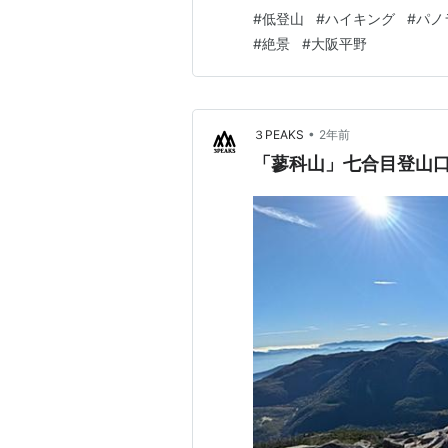
う配を選びました。木の枝に
#
低登山
#
ハイキング
#
パノ
っていきます。 やっとの思い
#
絶景
#
大阪平野
ず……。でも、さらに進んだ先
•
３PEAKS
2年前
「蓼科山」七合目登山