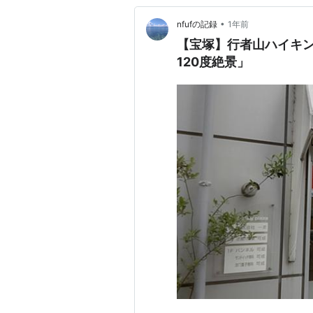
•
nfufの記録
1年前
【宝塚】行者山ハイキ
120度絶景」