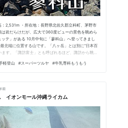
：2,531m ・所在地：長野県北佐久郡立科町、茅野市
頂は岩だらけだが、広大で360度ビューの景色を眺めら
ュッテ」がある 10月中旬に「蓼科山」へ登ってきまし
最北端に位置する山です。「八ヶ岳」とは別に”日本百
います。「諏訪富士」とも呼ばれるほど、諏訪から眺め
ます。 「蓼科山」には冬に２度登ったことがあります
手軽登山
#
スーパーツルヤ
#
牛乳専科もうもう
をほとんど撮っていないので記事にすることがありません
書いたことはあ…
年前
ム イオンモール沖縄ライカム