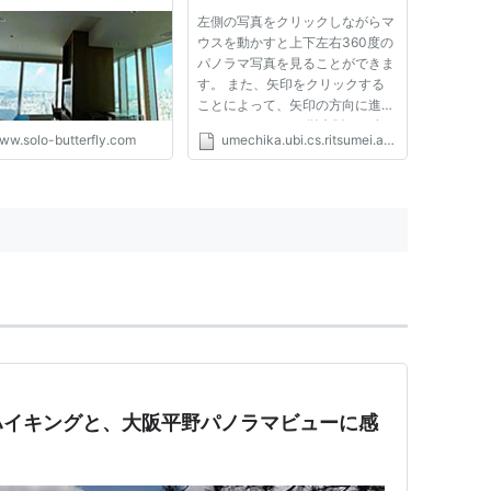
阪を一望できるパノラ
左側の写真をクリックしながらマ
ューのお部屋◆母とス
ウスを動かすと上下左右360度の
ケーション◆ - 一匹バタ
パノラマ写真を見ることができま
イ 🦋 日本⇔南国 デュア
す。 また、矢印をクリックする
イフ
ことによって、矢印の方向に進む
ことができます。 従来版では多
ww.solo-butterfly.com
umechika.ubi.cs.ritsumei.ac.jp
くの人が写っていて下部に死角が
ありますが、開発版では多くの人
が消え床も補完された画像で パ
ノラマビューを見ることができ
ま...
ハイキングと、大阪平野パノラマビューに感