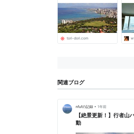
◆大
マビ
テイ
フラ
ルラ
tori-dori.com
w
関連ブログ
•
nfufの記録
1年前
【絶景更新！】行者山
動