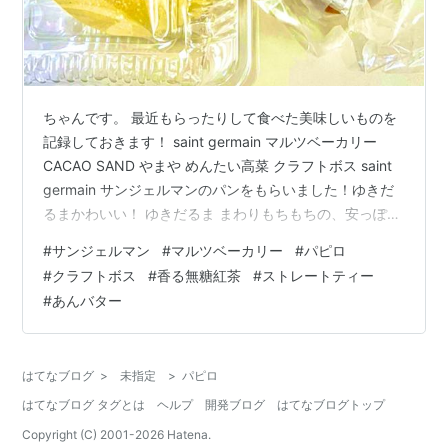
ちゃんです。 最近もらったりして食べた美味しいものを
記録しておきます！ saint germain マルツベーカリー
CACAO SAND やまや めんたい高菜 クラフトボス saint
germain サンジェルマンのパンをもらいました！ゆきだ
るまかわいい！ ゆきだるま まわりもちもちの、安っぽい
味のしない美味しいチョコパンでした。さすがサンジェ
#
サンジェルマン
#
マルツベーカリー
#
パピロ
ルマン！ 塩バター（あんバター） これ、三本指に入るく
#
クラフトボス
#
香る無糖紅茶
#
ストレートティー
らい美味しかったです。今度買いにいきます、本当に美
#
あんバター
味しい！！ https://www.saint-germain.co.jp/ マルツベ
ーカリー 奈良のご当地パンの『パピロ』をもらいまし
た！中のミ…
はてなブログ
>
未指定
>
パピロ
はてなブログ タグとは
ヘルプ
開発ブログ
はてなブログトップ
Copyright (C) 2001-
2026
Hatena.