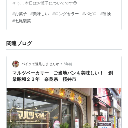
そう... 本日はお菓子についてです😊
#
お菓子
#
美味しい
#
ロングセラー
#
パピロ
#
冒険
#
七尾製菓
関連ブログ
•
バイクで遠足しませんか
5年前
マルツベーカリー ご当地パンも美味しい！ 創
業昭和２３年 奈良県 桜井市