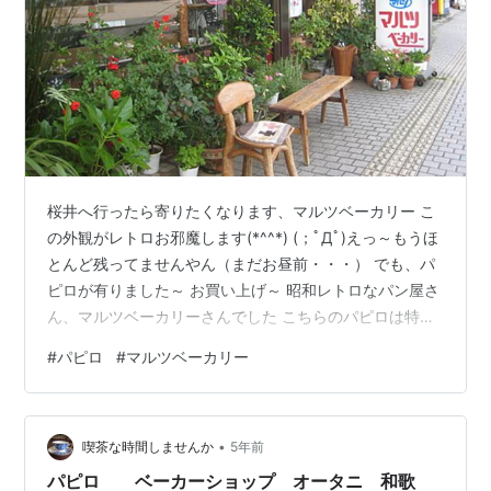
桜井へ行ったら寄りたくなります、マルツベーカリー こ
の外観がレトロお邪魔します(*^^*) (；ﾟДﾟ)えっ～もうほ
とんど残ってませんやん（まだお昼前・・・） でも、パ
ピロが有りました～ お買い上げ～ 昭和レトロなパン屋さ
ん、マルツベーカリーさんでした こちらのパピロは特に
美味しいんですよ 続いて天理へ、そうです中西ピーナッ
#
パピロ
#
マルツベーカリー
ツ お邪魔します～ 毎度のピーナッツ屋さんです ピーナ
ッツペーストをお願いします お買い上げ～ ここのピーナ
ッツペーストは最高に美味いんです(≧▽≦)
•
喫茶な時間しませんか
5年前
パピロ ベーカーショップ オータニ 和歌