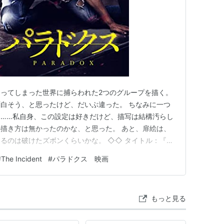
ってしまった世界に捕らわれた2つのグループを描く。
白そう、と思ったけど、だいぶ違った。 ちなみに一つ
……私自身、この設定は好きだけど、描写は結構汚らし
描き方は無かったのかな、と思った。 あと、扉絵は、
るのは破けたズボンくらいかな。 ◇◇ タイトル：『パ
nte）（英題：The Incident） 監督： アイザック・エスバ
#
The Incident
#
パラドクス 映画
ngheim ラウル・メンデス ハンブルト・ブスト エルナン・メ
もっと見る