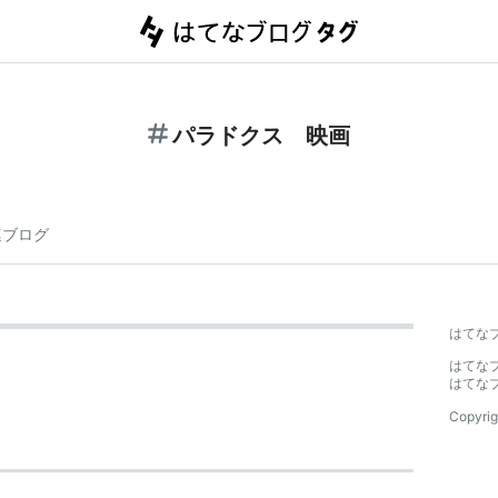
パラドクス 映画
連ブログ
はてな
はてな
はてな
Copyrig