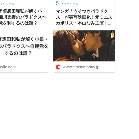
5
ックマーク
ブックマーク
監督想田和弘が解く小
マンガ「うそつきパラドク
細川支援のパラドクス〜
ス」が実写映画化！元ミニス
党を利するのは誰？
カポリス・本山なみ主演｜シ
ネマトゥデイ
osfie.com
www.cinematoday.jp