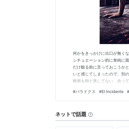
何かをきっかけに出口が無くな
シチュエーション的に単純に面
だけ観る前に言っておこうかと
いと感じてしまったので、別の
映画を殆ど表してない。合って
ラドクス』（原題：El Incide
#
パラドクス
#
El Incidente
ン 主演： Magda Bruge
ンド…
ネットで話題