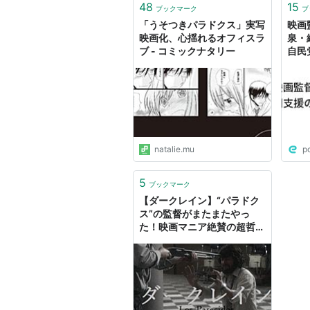
48
15
ブックマーク
ブ
「うそつきパラドクス」実写
映画
映画化、心揺れるオフィスラ
泉・
ブ - コミックナタリー
自民
natalie.mu
p
5
ブックマーク
【ダークレイン】“パラドク
ス”の監督がまたまたやっ
た！映画マニア絶賛の超哲学
的スリラー！！