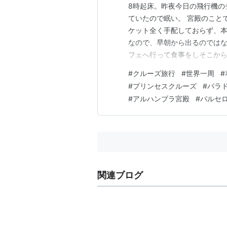
8時起床。昨夜今日の飛行機の
ていたので眠い。 宮殿のこと
ケット全く手配しておらず、
なので、早朝から出るのではな
フェへ行って食事をしそこから
う。 帯のアレンジを変えるが
#
クルーズ旅行
#
世界一周
#
きに、パソコンも持っていこ
#
プリンセスクルーズ
#
パラ
ると大きくなりすぎていたので
#
アルハンブラ宮殿
#
バルセ
関連ブログ