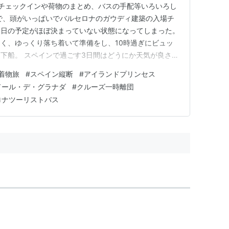
チェックインや荷物のまとめ、バスの手配等いろいろし
で、頭がいっぱいでバルセロナのガウディ建築の入場チ
本日の予定がほぼ決まっていない状態になってしまった。
く、ゆっくり落ち着いて準備をし、10時過ぎにビュッ
下船。 スペインで過ごす3日間はどうにか天気が良さそ
、3日とも同じ着物になるだろう。 荷物を詰めていると
着物旅
#
スペイン縦断
#
アイランドプリンセス
うと思っていたが、なかったことと、カバンを背負ってみ
ドール・デ・グラナダ
#
クルーズ一時離団
、諦めて船に置いてお…
ロナツーリストバス