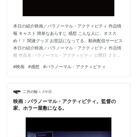
本日の紹介映画／パラノーマル・アクティビティ 作品情
報 キャスト 簡単なあらすじ 感想 こんな人に、オスス
め！！ 関連グッズ お世話になってる、動画配信サービス
本日の紹介映画／パラノーマル・アクティビティ 作品情
報 作品名 パラノーマル・アクティビティ 公開日 ２０１
０年 上映時間 ８６分 監督 オーレン・ペリ 主演 ケイティ
#
映画
#
感想
#
パラノーマル・アクティビティ
ー・フェザーストーン 配給 パラマウント映画 キャスト
ケイティ（ケイティー・フェザーストーン） ミカ（ミ
カ・スロート） 簡単なあらすじ 同棲中のカップル、ケイ
•
ティとミカは夜な夜な怪奇現象に悩まされていた。その
二月の鯨
4年前
正体を暴くべく、カメラで撮影することをミカは提案す
映画：パラノーマル・アクティビティ。監督の
るのだが・…
家、ホラー屋敷になる。