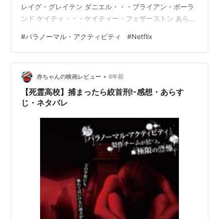
レイグ・グレイテン ダニエル・・・ブライアン・ボーラ
ンド ケイティ・・・ケイティー・フェザーストン あらす
じ クリスティとダニエルが家に帰ると家が荒らされてい
#
パラノーマル・アクティビティ
#
Netflix
て、空き巣の仕業だと思った2人は家の各所に防犯カメラ
を設置することにする。しかし、防犯カメラを設置した
日から徐々に不可解な現象がクリスティとダニエル一家
•
を襲うことになる。防犯カメラを確認してみるとそこに
赤ちゃんの映画レビュー
6年前
は、人間の仕業では説明のできない事態が起こっている
【死霊高校】捕まったら絞首刑!-感想・あらす
事が判明する中、この…
じ・ネタバレ