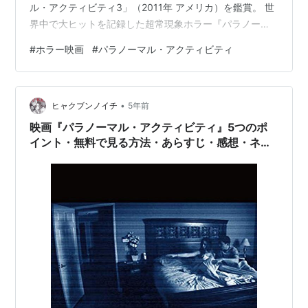
ル・アクティビティ3」（2011年 アメリカ）を鑑賞。 世
界中で大ヒットを記録した超常現象ホラー『パラノーマ
ル・アクティビティ』シリーズの第3弾。 ある家庭で姉
#
ホラー映画
#
パラノーマル・アクティビティ
妹の少女が部屋を暗くし、鏡の前でホームビデオを回し
ていた。 しかし、彼女たちのカメラには不可解な映像が
次々と映し出されていき……。 全編ほぼホームビデオ映
•
像で、パパが家族を撮影しているという設定でお話が進
ヒャクブンノイチ
5年前
み…
映画『パラノーマル・アクティビティ』5つのポ
イント・無料で見る方法・あらすじ・感想・ネタ
バレなしのまとめ