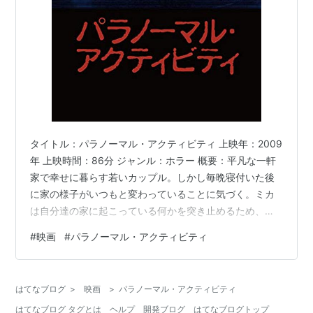
タイトル：パラノーマル・アクティビティ 上映年：2009
年 上映時間：86分 ジャンル：ホラー 概要：平凡な一軒
家で幸せに暮らす若いカップル。しかし毎晩寝付いた後
に家の様子がいつもと変わっていることに気づく。ミカ
は自分達の家に起こっている何かを突き止めるため、生
活の一部始終をビデオカメラで撮影することにする。 パ
#
映画
#
パラノーマル・アクティビティ
ラノーマル・アクティビティ(字幕版） ケイティー・フェ
ザーストン Amazon 昔観た時は眠くなった印象がある。
それほどに盛り上がりに欠けていた。 久しぶりに観る
はてなブログ
>
映画
>
パラノーマル・アクティビティ
が、今回はどうだろうか？？ 何の変哲もない家だった
はてなブログ タグとは
ヘルプ
開発ブログ
はてなブログトップ
が、不思議な事が起こり始める。 それをビデオカメラで