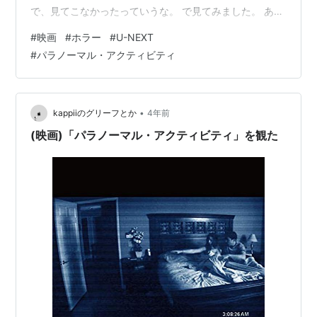
で、見てこなかったっていうな。 で見てみました。 あれ
ですね。 ブレアウィッチプロジェクト系ホラー映画だと
#
映画
#
ホラー
#
U-NEXT
思います。 POVってことじゃないよ、リアルに起きてる
#
パラノーマル・アクティビティ
映画記録の様相を模したホラー映画ってこと。 要するに
モキュメンタリーですね。 ちなみに、ブレアウィッチプ
ロジェクトは1999年に公開されていて、パラノーマル・
アクティビティは2007年。 結構最近なんだなあ、って感
•
kappiiのグリーフとか
4年前
じが…
(映画)「パラノーマル・アクティビティ」を観た