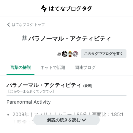
はてなブログ トップ
パラノーマル・アクティビティ
このタグでブログを書く
言葉の解説
ネットで話題
関連ブログ
パラノーマル・アクティビティ
(
映画
)
【
ぱらのーまるあくてぃびてぃ
】
Paranormal Activity
2009年｜アメリカ｜カラー｜86分｜画面比：1.85:1
解説の続きを読む
｜映倫：G