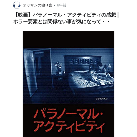
だ。 高校演劇「絞首台」で惨劇が起こってから20年。主
•
オッサンの独り言
6年前
役を追悼するために再演…
【映画】パラノーマル・アクティビティの感想 |
ホラー要素とは関係ない事が気になって・・