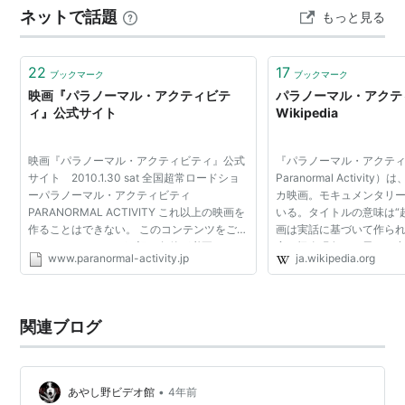
ネットで話題
もっと見る
倒的リアリティ②ストーカー感あふれる『悪魔（仮）』
③『完了』…
22
17
ブックマーク
ブックマーク
映画『パラノーマル・アクティビテ
パラノーマル・アクティ
ィ』公式サイト
Wikipedia
映画『パラノーマル・アクティビティ』公式
『パラノーマル・アクティ
サイト 2010.1.30 sat 全国超常ロードショ
Paranormal Activit
ーパラノーマル・アクティビティ
カ映画。モキュメンタリ
PARANORMAL ACTIVITY これ以上の映画を
いる。タイトルの意味は“
作ることはできない。 このコンテンツをご覧
画は実話に基づいて作ら
いただくためには、下記の条件が必要です。
定や怪奇現象など異なる点
www.paranormal-activity.jp
ja.wikipedia.org
ブラウザのJavaScriptの設定を有効にしてく
出典]。また、実話版パラ
ださい。 最新のFlash Player...
ビティも存在する...
関連ブログ
•
あやし野ビデオ館
4年前