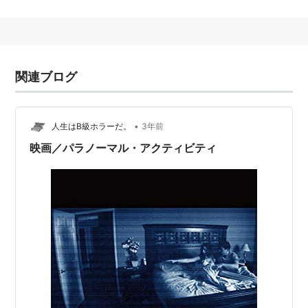
スタッフ
脚本、監督＆編集：
オーレン・ペリ
製作：
オーレン・ペリ
（クレジット無し）、
ジェイ
ソン・ブラム
（クレジット無し）
関連ブログ
製作総指揮：
スティーヴン・シュナイダー
（クレジ
ット無し）
•
人生はB級ホラーだ。
3年前
キャスト
映画／パラノーマル・アクティビティ
ケイティー・フェザーストン
ミカ・スロート
マーク・フレドリックス
アンバー・アームストロング
アシュリー・パーマー
概要
自宅で起こる超常現象に悩まされるカップル。彼らは証