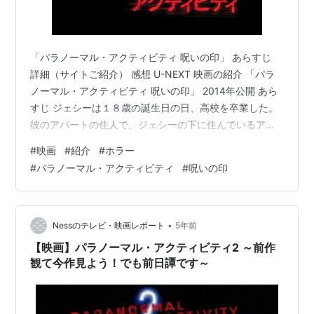
「パラノーマル・アクティビティ 呪いの印」 あらすじ
詳細（サイトご紹介） 感想 U-NEXT 映画の紹介 「パラ
ノーマル・アクティビティ 呪いの印」 2014年公開 あら
すじ ジェシーは１８歳の誕生日の日、高校を卒業した。
彼のアパートの住人で、ジェシーの下に住んでいるアナ
という女性は少々変わっている。ある日、同級生のオス
#
映画
#
紹介
#
ホラー
カーがアナの部屋から出てくる。すると、警察がオスカ
#
パラノーマル・アクティビティ
#
呪いの印
ーを追いかけ、アナが死体で運び出されていく。 ジェシ
ーとヘクター、マリソルは、アナの部屋に忍び込む。そ
こでで、古いテープを見つける。ケイティとクリスティ
と書かれていた。インキュバスの召喚の書物を見つけ
•
Nessのテレビ・映画レポート
5年前
る。 その後、３人は興味本…
【映画】パラノーマル・アクティビティ2 ～前作
観て今作見よう！でも前日譚です～