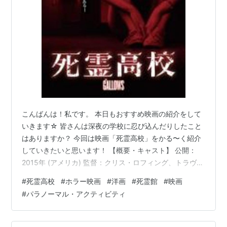
こんばんは！私です。 本日もおすすめ映画の紹介をして
いきます☆ 皆さんは深夜の学校に忍び込んだりしたこと
はありますか？ 今回は映画「死霊高校」をかる〜く紹介
していきたいと思います！ 【概要・キャスト】 公開：
2015年 (アメリカ) 監督：クリス・ロフィング、トラヴィ
ス・クラフ 出演：リース・ミシュラー、ファイファーブ
#
死霊高校
#
ホラー映画
#
洋画
#
死霊館
#
映画
ラウン、ライアン・シューズ 【あらすじ・解説】 「パラ
#
パラノーマル・アクティビティ
ノーマル・アクティビティ」の製作陣が、主観アングル
で臨場感抜群の戦慄を描き出す。突然首を吊られるとい
う目新しい恐怖は、ホラーマニアでも十分満足できそう