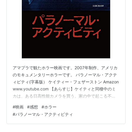
拠を集めるべく、各部屋にビデオカメラを設置するが…
製作費100万円という超低予算だが、北米で大ヒットを
飛ばしたモキュメンタリー・ホラー映画。
アマプラで観たホラー映画です。2007年制作、アメリカ
のモキュメンタリーホラーです。 パラノーマル・アクテ
ィビティ(字幕版） ケイティー・フェザーストン Amazon
www.youtube.com 【あらすじ】ケイティと同棲中のミ
カは、ある日高性能カメラを買う。家の中で起こる不可
思議な現象の記録を残し、どう対処するか決めるため
#
映画
#
感想
#
ホラー
だ。だが撮影を始めてから、超常現象が活性化する。そ
#
パラノーマル・アクティビティ
して、21日目の夜に…… 【ひとこと感想】圧倒的リアリ
ティ、ナニモノカに壊されるカップルの21日間の記録系
ホラー。 ※全力ネタバレです。 【3つのポイント】①圧