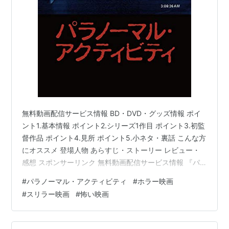
無料動画配信サービス情報 BD・DVD・グッズ情報 ポイ
ント1.基本情報 ポイント2.シリーズ1作目 ポイント3.初監
督作品 ポイント4.見所 ポイント5.小ネタ・裏話 こんな方
にオススメ 登場人物 あらすじ・ストーリー レビュー・
感想 スポンサーリンク 無料動画配信サービス情報 『パ
ラノーマル・アクティビティ』を無料で見る事が出来る
#
パラノーマル・アクティビティ
#
ホラー映画
動画配信サービス(VOD)の一覧です。 Amazon prime
#
スリラー映画
#
怖い映画
video 〇(定額見放題) U-NEXT 〇(定額見放題) Netflix ×
hulu 〇(定額見放題) ABEMA × dTV 〇(定額見放題) Video
Market × Disney+ …