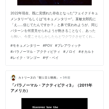
2022年現在、既に見慣れた存在となった”フェイクドキュ
メンタリー”もしくは”モキュメンタリー”。某敏太郎氏に
「え……信じてたんですか？」と鼻で笑われようが、同じ
パターンを何度見せられようが飽きることなく、あった
ら怖い、今度こそもしかしたらとワクワクさせてくれる
魅惑のジャンル。2000年代初頭からこの沼にハマり、こ
#
モキュメンタリー
#
POV
#
ブレアウィッチ
の際真偽などどうでもいい、ともかくホントっぽく怖が
#
パラノーマル・アクティビティ
#
ノロイ
#
オカルト
らせてくれればとまで思い至ったモキュジャンキーの与
#
レイク・マンゴー
#
ザ・ベイ
太話でございます。 ①ドキュメンタリー系 創作みを排
除、あるいは折り込み済みのまま、証拠写真や映像、イ
ンタビューなどで真実味を加算していく作品。大概の場
合ハンディカメラ、ボディカメラ、…
•
カトリーヌの「朝１日１映画」
5年前
「パラノーマル・アクティビティ3」（2011年
アメリカ）