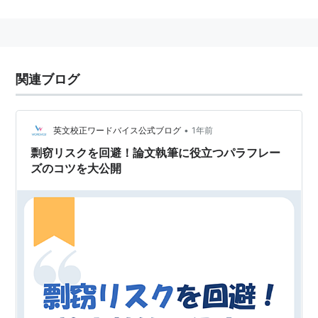
近代の軍・諜報機関なみかそれ以上の「暗号」を得意と
するが、意図せずとも表出してしまう平行意識もあるわ
けで、ここまで分析できて初めて、点移動の線（：リー
ニー）なリアリティ意識が解明できるとするもの。元々
関連ブログ
は言語学世界の“神様”フェルディナン・ド・ソシュール
のやりかけた研究。
•
英文校正ワードバイス公式ブログ
1年前
剽窃リスクを回避！論文執筆に役立つパラフレー
ズのコツを大公開