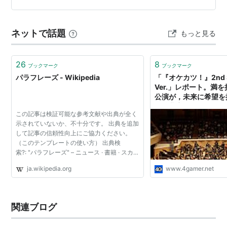
心配なく論文を完成させましょう。 パラフレーズの方法
まず、パラフレーズの具体的な方法を紹介します。 以下
ネットで話題
もっと見る
の5つのステップを踏むことで、効…
26
8
ブックマーク
ブックマーク
パラフレーズ - Wikipedia
「『オケカツ！』2nd St
Ver.」レポート。満
公演が，未来に希望を
＆編曲家による「パラ
この記事は検証可能な参考文献や出典が全く
ンコール曲解説も掲載
示されていないか、不十分です。 出典を追加
して記事の信頼性向上にご協力ください。
（このテンプレートの使い方） 出典検
索?: "パラフレーズ" – ニュース · 書籍 · スカラ
ー · CiNii · J-STAGE · NDL · dlib.jp · ジャパン
ja.wikipedia.org
www.4gamer.net
サーチ · TWL (2016年5月) パラフレーズ
（Paraphrase...
関連ブログ