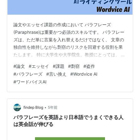
論文やエッセイ課題の作成において パラフレーズ
(Paraphrase)は重要かつ必須のスキルです。 パラフレー
ズは、ただ単に言葉を入れ替えるだけではなく、 文章の
独自性を維持しながら剽窃のリスクを回避する役割を果
たします。 特に大学生や大学院生、教授にとっては、 こ
のスキルは学術的な信頼性を高めるために欠かせないも
#
論文
#
エッセイ
#
課題
#
剽窃
#
盗作
のです。 学術的な倫理を遵守しつつ、研究内容をわかり
#
パラフレーズ
#
言い換え
#
Wordvice AI
やすく、 かつ魅力的に発信するために、パラフレーズは
#
ワードバイスAI
非常に有効です。 今回の記事では、パラフレーズの必要
性や これを効果的に活用する方法について紹介します。
1.パラフレーズが重要な理由 パラフレーズは学術文書の
作成において非常に重…
•
findep Blog
5年前
パラフレーズを英語より日本語でうまくできる人
は英会話が伸びる