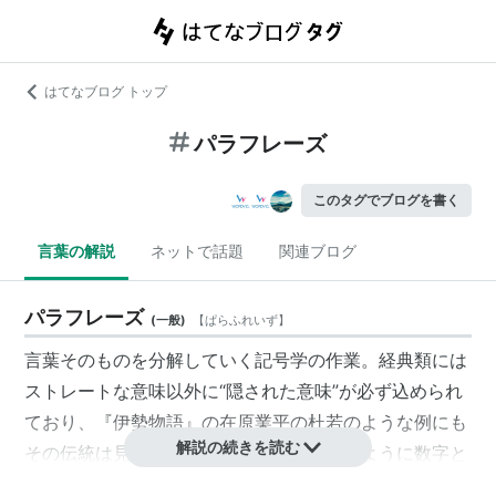
はてなブログ トップ
パラフレーズ
このタグでブログを書く
言葉の解説
ネットで話題
関連ブログ
パラフレーズ
(
一般
)
【
ぱらふれいず
】
言葉そのものを分解していく記号学の作業。経典類には
ストレートな意味以外に“隠された意味”が必ず込められ
ており、『伊勢物語』の在原業平の杜若のような例にも
解説の続きを読む
その伝統は見て取れる。ユダヤのカバラのように数字と
置換できる「数秘術」やグノーシス、フリーメーソンも