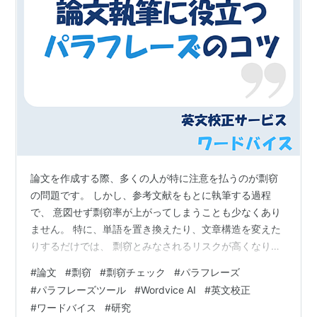
論文を作成する際、多くの人が特に注意を払うのが剽窃
の問題です。 しかし、参考文献をもとに執筆する過程
で、 意図せず剽窃率が上がってしまうことも少なくあり
ません。 特に、単語を置き換えたり、文章構造を変えた
りするだけでは、 剽窃とみなされるリスクが高くなりま
す。 そこで重要になるのが「パラフレーズ
#
論文
#
剽窃
#
剽窃チェック
#
パラフレーズ
（Paraphrasing）」のスキルです。 今回は、論文の剽窃
#
パラフレーズツール
#
Wordvice AI
#
英文校正
率を下げるための基本的なパラフレーズのコツをご紹介
#
ワードバイス
#
研究
します。 正しいパラフレーズの方法を身につけ、剽窃の