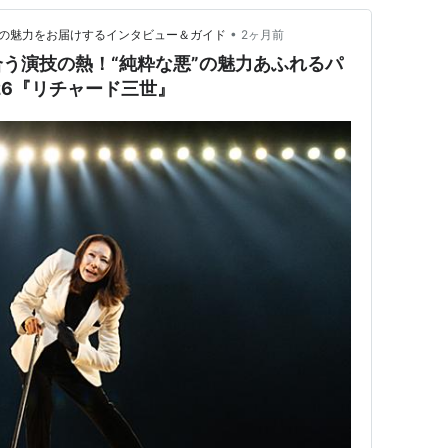
•
鑑賞の魅力をお届けするインタビュー＆ガイド
2ヶ月前
う演技の熱！“純粋な悪”の魅力あふれるパ
26『リチャード三世』