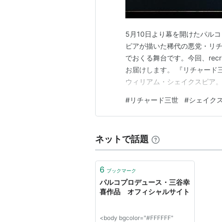
5月10日より幕を開けたパル
ピアが描いた稀代の悪党・リチ
でおくる舞台です。今回、rec
お届けします。 『リチャード三
ウィリアム・シェイクスピア
界中で愛される傑作を数多く生
#
リチャード三世
#
シェイク
スピアがイングランドの史実に
紀イングランドで起きたランカ
ネットで話題
6
ブックマーク
パルコプロデュース・三谷幸
喜作品 オフィシャルサイト
<body bgcolor="#FFFFFF"