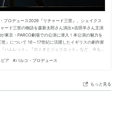
コ・プロデュース2026『リチャード三世』。シェイクス
ャード三世の物語を森新太郎さん演出×吉田羊さん主演
riが東京・PARCO劇場での公演に潜入！本公演の魅力を
世』について 16～17世紀に活躍したイギリスの劇作家
。『ハムレット』『ロミオとジュリエット』など、今も世
み出した人物です。 『リチャード三世』は、シェイク
スピア
#
パルコ・プロデュース
基づいて描いた歴史劇の中でも人気の高い一作。15世
スター家…
もっと見る