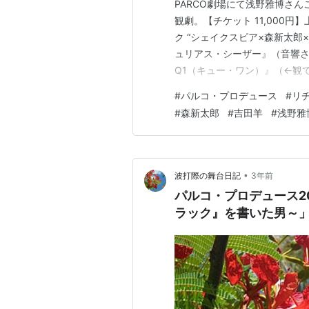
PARCO劇場にて浅野雅博さん
観劇。【チケット 11,000
ク “シェイクスピア×森新太郎
ュリアス・シーザー』（音響
Q1（キュー・ワン）』（←観
ア王』と同じく初見の人にも
#
パルコ・プロデュース
#
リ
を聞かせるシェイクスピア劇に
#
森新太郎
#
吉田羊
#
浅野雅
たヨーク家。そしてエドワード
•
波打際の舞台日記
3年前
パルコ・プロデュース2
ラック』を書いた男～