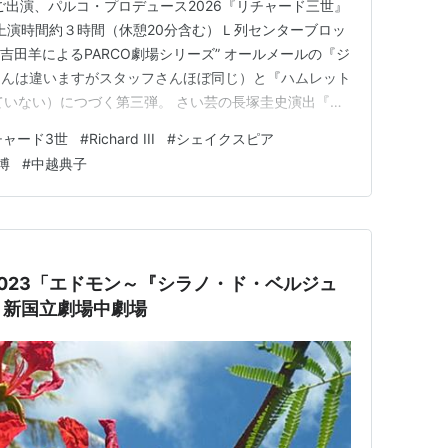
ご出演、パルコ・プロデュース2026『リチャード三世』
円】上演時間約３時間（休憩20分含む）Ｌ列センターブロッ
×吉田羊によるPARCO劇場シリーズ” オールメールの『ジ
さんは違いますがスタッフさんほぼ同じ）と『ハムレット
ていない）につづく第三弾。 さい芸の長塚圭史演出『リ
わかりやすい『リチャード三』だと思う。どちらもセリフ
チャード3世
#
Richard III
#
シェイクスピア
なっていました。 【ストーリー】「薔薇戦争に勝利し
博
#
中越典子
…
023「エドモン～『シラノ・ド・ベルジュ
」新国立劇場中劇場