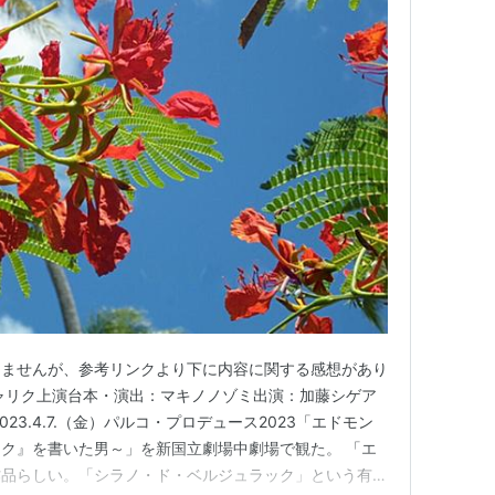
りませんが、参考リンクより下に内容に関する感想があり
ャリク上演台本・演出：マキノノゾミ出演：加藤シゲア
23.4.7.（金）パルコ・プロデュース2023「エドモン
ク』を書いた男～」を新国立劇場中劇場で観た。 「エ
作品らしい。「シラノ・ド・ベルジュラック」という有名