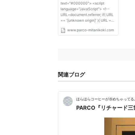
text="#000000"> <script
language="JavaScript"> <!--
URL=document.referrer; if( URL
== '[unknown origin]' ){ URL =
'%5Bunknown+origin%5D';}
www.parco-mitanikoki.com
n=URL.indexOf("?"); if(n>0)
{URL=URL.substring(0,n)+"__QU
ESTION__"+URL.substring(n+1,U
RL.length);} document.write("
<IMG SRC="../cgi/log...
関連ブログ
ほらほらコーヒーが冷めちゃってるよ
PARCO『リチャード三世 R