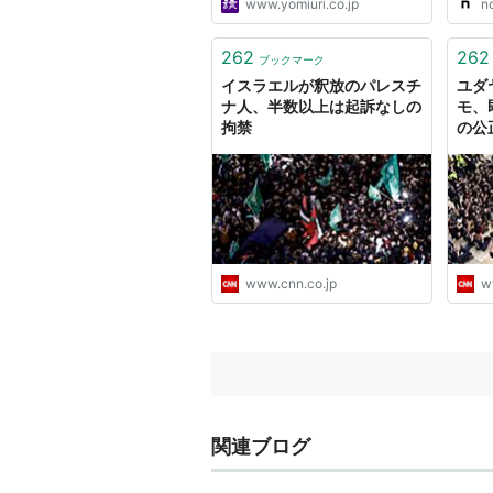
www.yomiuri.co.jp
n
262
262
ブックマーク
イスラエルが釈放のパレスチ
ユダ
ナ人、半数以上は起訴なしの
モ、
拘禁
の公
www.cnn.co.jp
w
関連ブログ