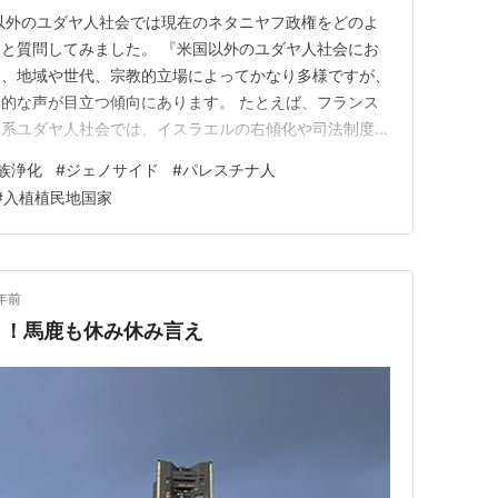
米国以外のユダヤ人社会では現在のネタニヤフ政権をどのよ
と質問してみました。 『米国以外のユダヤ人社会にお
は、地域や世代、宗教的立場によってかなり多様ですが、
的な声が目立つ傾向にあります。 たとえば、フランス
州系ユダヤ人社会では、イスラエルの右傾化や司法制度改
て懸念を示す声が多く聞かれます。特に、イスラエル国内
族浄化
#
ジェノサイド
#
パレスチナ人
革が「民主主義の根幹を揺るがす」として、イスラエル国
#
入植植民地国家
知識人たちが抗議声明…
年前
？！馬鹿も休み休み言え