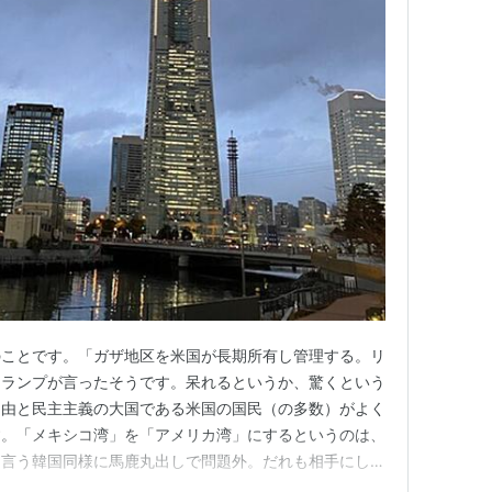
のことです。「ガザ地区を米国が長期所有し管理する。リ
トランプが言ったそうです。呆れるというか、驚くという
自由と民主主義の大国である米国の国民（の多数）がよく
す。「メキシコ湾」を「アメリカ湾」にするというのは、
と言う韓国同様に馬鹿丸出しで問題外。だれも相手にしな
れに匹敵する話です。 パナマ運河を米国管理に戻すと