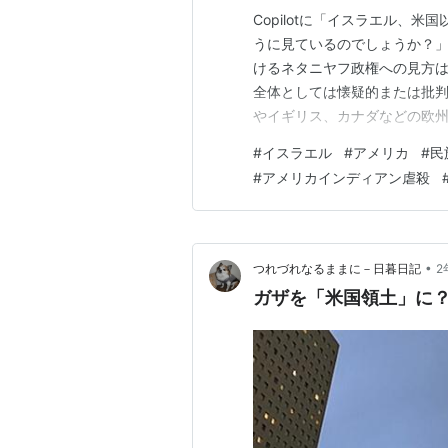
Copilotに「イスラエル、
うに見ているのでしょうか？」
けるネタニヤフ政権への見方
全体としては懐疑的または批判
やイギリス、カナダなどの欧
革、極右政党との連立に対し
#
イスラエル
#
アメリカ
#
民
で進められている司法制度改
#
アメリカインディアン虐殺
外のリベラル系ユダヤ人団体や
•
つれづれなるままに－日暮日記
2
ガザを「米国領土」に