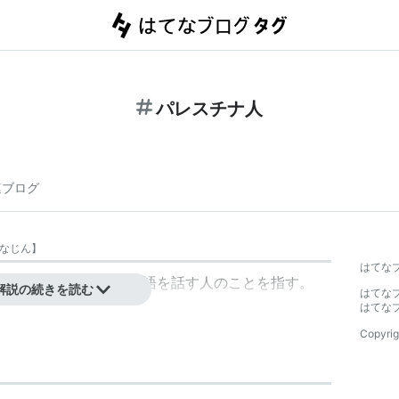
パレスチナ人
連ブログ
なじん
】
はてな
たアラブ人とアラビア語を話す人のことを指す。
解説の続きを読む
はてな
はてな
Copyrig