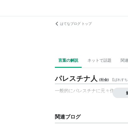
はてなブログ トップ
言葉の解説
ネットで話題
関
パレスチナ人
(
社会
)
【
ぱれすち
一般的にパレスチナに元々住んでい
関連ブログ