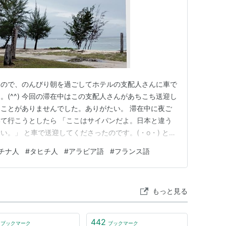
たので、のんびり朝を過ごしてホテルの支配人さんに車で
(^^) 今回の滞在中はこの支配人さんがあちこち送迎し
ことがありませんでした。ありがたい。 滞在中に夜ご
て行こうとしたら 「ここはサイパンだよ。日本と違う
。」 と車で送迎してくださったのです。(・o・) とて
チナ人で英語とアラビア語ができます。受付担当のマダム
チナ人
#
タヒチ人
#
アラビア語
#
フランス語
語ができます。 というわけで、小規模ホテルながらア
しているという…
もっと見る
442
ブックマーク
ブックマーク