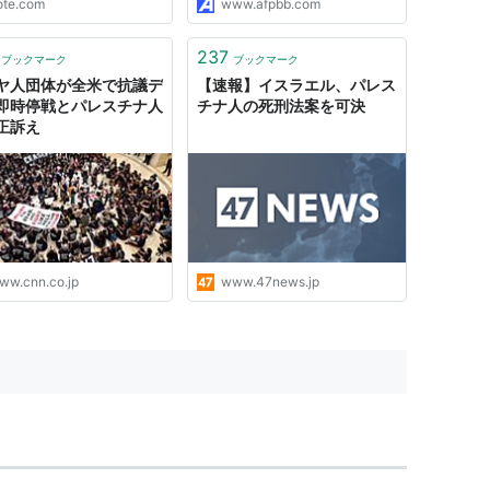
ote.com
www.afpbb.com
237
ブックマーク
ブックマーク
ヤ人団体が全米で抗議デ
【速報】イスラエル、パレス
即時停戦とパレスチナ人
チナ人の死刑法案を可決
正訴え
ww.cnn.co.jp
www.47news.jp