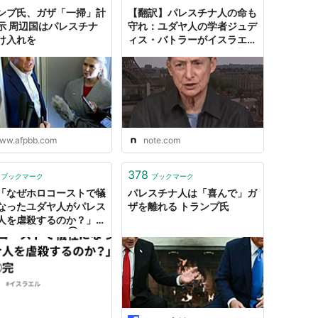
ンプ氏、ガザ「一掃」計
【翻訳】パレスチナ人の命も
示 周辺国はパレスチナ
守れ：ユダヤ人の学者ジュデ
け入れを
ィス・バトラーがイスラエル
の「ジェノサイド」を非難｜
カフェ・フスタート
ww.afpbb.com
note.com
378
ブックマーク
ブックマーク
「なぜホロコーストで犠
パレスチナ人は「喜んで」ガ
なったユダヤ人がパレス
ザを離れる トランプ氏
人を虐殺するのか？」と
のは偽善なのか⑥完｜
月諸