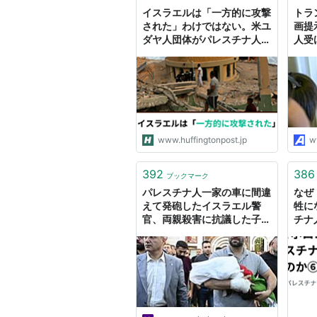
イスラエルは「一方的に攻撃
トラ
された」わけではない。米ユ
画提
ダヤ人団体がパレスチナ人抑
人受
圧への「見て見ぬふり」を批
判
www.huffingtonpost.jp
w
392
386
ブックマーク
パレスチナ人一家の車に間違
なぜ
えて発砲したイスラエル警
牲に
官、両親殺害に抗議した子ど
チナ
もに「黙れ」「お前らは犬
問う
だ」 : 読売新聞
日居