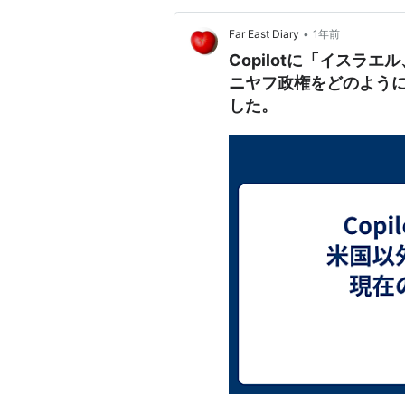
•
Far East Diary
1年前
Copilotに「イスラ
ニヤフ政権をどのよう
した。