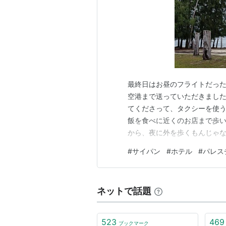
最終日はお昼のフライトだっ
空港まで送っていただきました。
てくださって、タクシーを使う
飯を食べに近くのお店まで歩い
から、夜に外を歩くもんじゃない
も親切な支配人さんはパレス
#
サイパン
#
ホテル
#
パレス
はタヒチ人で、英語とフランス
ラビア語とフランス語にも対応
ネットで話題
523
469
ブックマーク