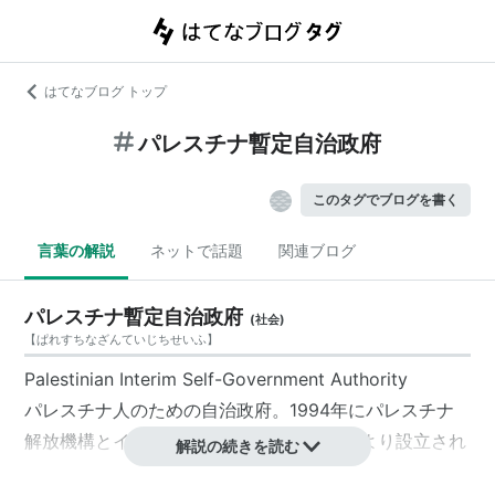
はてなブログ トップ
パレスチナ暫定自治政府
このタグでブログを書く
言葉の解説
ネットで話題
関連ブログ
パレスチナ暫定自治政府
(
社会
)
【
ぱれすちなざんていじちせいふ
】
Palestinian Interim Self-Government Authority
パレスチナ人
のための自治政府。1994年に
パレスチナ
解放機構
と
イスラエル
による
オスロ合意
により設立され
解説の続きを読む
た。→
パレスチナ自治政府