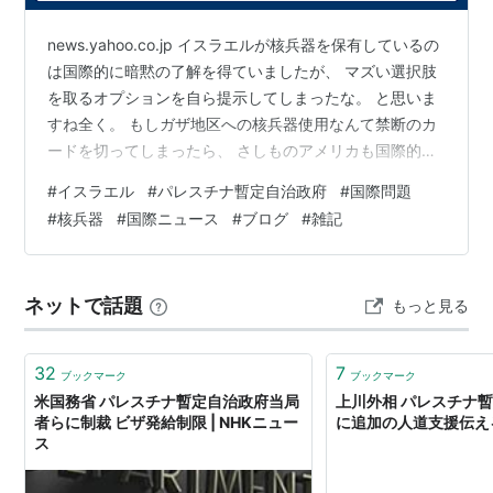
news.yahoo.co.jp イスラエルが核兵器を保有しているの
は国際的に暗黙の了解を得ていましたが、 マズい選択肢
を取るオプションを自ら提示してしまったな。 と思いま
すね全く。 もしガザ地区への核兵器使用なんて禁断のカ
ードを切ってしまったら、 さしものアメリカも国際的に
も軍事的にもイスラエルを庇い続けられなくなります。
#
イスラエル
#
パレスチナ暫定自治政府
#
国際問題
イスラエル滅ぼすべし、との国際世論が沸騰する事請け
#
核兵器
#
国際ニュース
#
ブログ
#
雑記
合いですよ。 イスラエルは敵を民族丸ごとせん滅せしめ
んと試みているようですが、 嘗てユダヤ人を絶滅せしめ
んと試みたナチスの思想が姿を変えて イスラエルに宿り
ネットで話題
もっと見る
始めた、という証左なのではないでしょうか。 イスラエ
ルは破滅への道…
32
7
ブックマーク
ブックマーク
米国務省 パレスチナ暫定自治政府当局
上川外相 パレスチナ
者らに制裁 ビザ発給制限 | NHKニュー
に追加の人道支援伝える 
ス