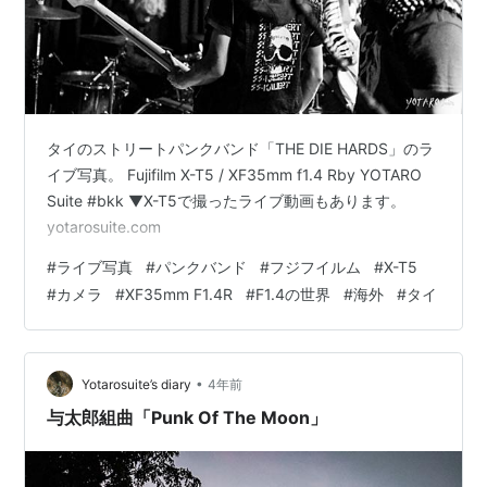
タイのストリートパンクバンド「THE DIE HARDS」のラ
イブ写真。 Fujifilm X-T5 / XF35mm f1.4 Rby YOTARO
Suite #bkk ▼X-T5で撮ったライブ動画もあります。
yotarosuite.com
#
ライブ写真
#
パンクバンド
#
フジフイルム
#
X-T5
#
カメラ
#
XF35mm F1.4R
#
F1.4の世界
#
海外
#
タイ
•
Yotarosuite’s diary
4年前
与太郎組曲「Punk Of The Moon」