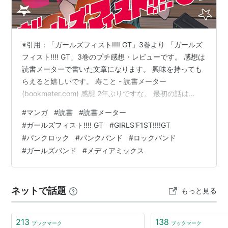
※引用：「ガールズフィスト!!!! GT」3巻より 「ガールズ
フィスト!!!! GT」3巻のプチ感想・レビューです。 感想は
読書メーターで書いた文章になります。 興味を持っても
らえると嬉しいです。 寿こと - 読書メーター
(bookmeter.com) 感想 2年ぶりですな。 最初の話は
2023年、最後は2025年の為、なじみ先生の絵を比較す
#
マンガ
#
読書
#
読書メーター
るのもちょっと楽しい。 前巻は月ちゃんメインの危機
#
ガールズフィスト!!!! GT
#
GIRLS'F1ST!!!!GT
で、今巻は奏恵ちゃんメインの危機と相変わらず落ち着
#
パンクロック
#
パンクバンド
#
ロックバンド
かないところがパンクですね。 まぁ今回はなんやかんや
#
ガールズバンド
#
メディアミックス
で皆が信じているので、言うほど本人たちは危機と思っ
ていなかったかも？ 分かっていてもあの登場はカッコ
い…
ネットで話題
もっと見る
213
138
ブックマーク
ブックマーク