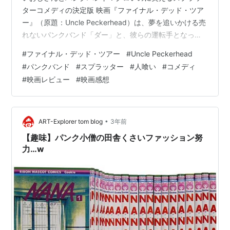
ターコメディの決定版 映画『ファイナル・デッド・ツア
ー』（原題：Uncle Peckerhead）は、夢を追いかける売
れないパンクバンド「ダー」と、彼らの運転手となっ
た、優しそうでいて人喰いの秘密を持つ謎の男ペック
#
ファイナル・デッド・ツアー
#
Uncle Peckerhead
（Uncle Peckerhead）が織りなす、異色のスプラッタ
#
パンクバンド
#
スプラッター
#
人喰い
#
コメディ
ー・コメディです。監督はマシュー・ジョン・ローレン
#
映画レビュー
#
映画感想
ス。グロテスクな描写と、メンバー間の緩い友情、そし
てサイコパスなペックのギャップが絶妙に絡み合い、
「グロいのに笑える」という唯一無二のジャンルを確立
しています。音楽を愛する…
•
ART-Explorer tom blog
3年前
【趣味】パンク小僧の田舎くさいファッション努
力…w