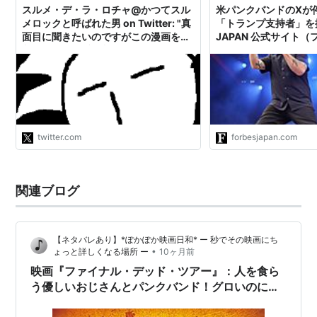
スルメ・デ・ラ・ロチャ@かつてスル
米パンクバンドのXが
メロックと呼ばれた男 on Twitter: "真
「トランプ支持者」を批判 
面目に聞きたいのですがこの漫画を批
JAPAN 公式サイト（
判してる人は反体制パンクバンドのデ
パン）
ッド・ケネディーズが格差社会の負の
面を浮き彫りにするため支配者階級に
なりきって「貧乏人を殺せ！」という
歌を歌ったことにはどう考えるのかし
らん https://t.co/AbYs8kfg7t"
twitter.com
forbesjapan.com
関連ブログ
【ネタバレあり】*ぽかぽか映画日和* ー 秒でその映画にち
•
ょっと詳しくなる場所 ー
10ヶ月前
映画『ファイナル・デッド・ツアー』：人を食ら
う優しいおじさんとパンクバンド！グロいのに笑
えるスプラッターコメディの決定版