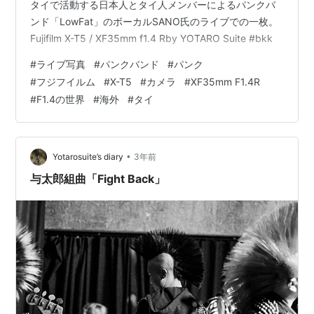
タイで活動する日本人とタイ人メンバーによるパンクバ
ンド「LowFat」のボーカルSANO氏のライブでの一枚。
Fujifilm X-T5 / XF35mm f1.4 Rby YOTARO Suite #bkk
#
ライブ写真
#
パンクバンド
#
パンク
#
フジフイルム
#
X-T5
#
カメラ
#
XF35mm F1.4R
#
F1.4の世界
#
海外
#
タイ
•
Yotarosuite’s diary
3年前
与太郎組曲「Fight Back」