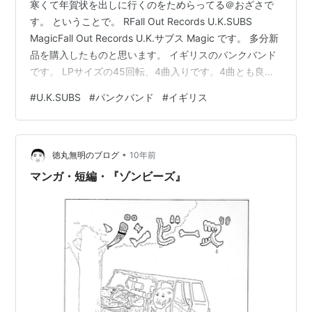
寒くて年賀状を出しに行くのをためらってる＠おざさで
す。 ということで。 RFall Out Records U.K.SUBS
MagicFall Out Records U.K.サブス Magic です。 多分新
品を購入したものと思います。 イギリスのパンクバンド
です。 LPサイズの45回転、4曲入りです。4曲とも良い
感じです！ おもて。パンクバンドぽいデザインです。 う
#
U.K.SUBS
#
パンクバンド
#
イギリス
ら。シンプル。 歌詞カードは元々入っていないようで
す。 レコードは紙の袋に入っています。 レーベルです。
なんかめっちゃカッコいい！ このレコード検索したけど
•
殆ど出てこないね（笑）。 U.K. SUBS、もう一枚持って
徳丸無明のブログ
10年前
たような・…
マンガ・短編・『ゾンビーズ』