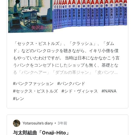
「セックス・ピストルズ」、「クラッシュ」、「ダム
ド」などのパンクロックを聴きながら、イキリ小僧を僕
もやっていたわけですが。 当時は日本になかなかこう言
うパンクをコンセプトにしたショップも無く、基礎とな
る「パンクヘアー」「ダブルの革ジャン」「皮パンツ」
「ハーフロングブーツ」など、これと言ったイメージ合
#
パンクファッション
#
パンクバンド
うアイテムが東京などならともかく地方では、ほぼ皆
#
セックス・ピストルズ
#
シド・ヴィシャス
#
NANA
無… まず、「パンクヘアー」、僕などはシド・ヴィシャ
#
レン
スがしていて「パンクバック」がしたかったわけです！
そりゃファッションに理解がある「若いお姉さんがやっ
ている美容室に行かないとw」って、友達に言われれて、
さっそく、紹介してもらった美容室へ！ 当時、田…
•
Yotarosuite’s diary
3年前
与太郎組曲「Onaji-Hito」