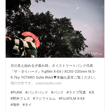
月の見え始める夕暮れ時。タイストリートパンク代表
『ザ・ダイハード』Fujifilm X-E4 / XC50-230mm f4.5-
6.7by YOTARO Suite #bkk▼本編も是非ご覧ください。
僕の力作です。 yotarosuite.com
#
PUNK
#
パンクバンド
#
パンク
#
ライブ写真
#
月
#
野外フェス
#
フジフイルム
#
FUJIFILM X-E4
#
海外
#
タイ