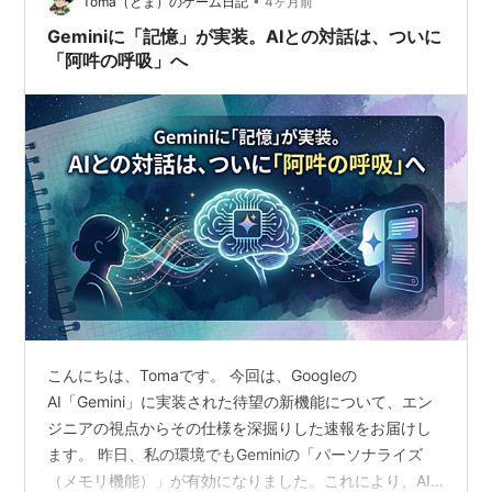
来た 保存メモリから「夢を見る」背景処理への2年 古び
•
Toma（とま）のゲーム日記
4ヶ月前
ない記憶、という…
Geminiに「記憶」が実装。AIとの対話は、ついに
「阿吽の呼吸」へ
こんにちは、Tomaです。 今回は、Googleの
AI「Gemini」に実装された待望の新機能について、エン
ジニアの視点からその仕様を深掘りした速報をお届けし
ます。 昨日、私の環境でもGeminiの「パーソナライズ
（メモリ機能）」が有効になりました。これにより、AI