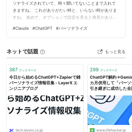
ソナライズされていて、時々聞いてないことまで入れて
きますね。 これがありがたい時と、いらない時がありま
すね。 改めて、オプションで設定を見ると発見がありま
すよ。 こんなことまで保存されるのかと思う項目があり
#
Claude
#
ChatGPT
#
パーソナライズ
ますな。 Chat GPTでGPS機能の保存のオン、オフがあり
ます。 位置特定されるんですねえ。海外にいて場所をみ
てアドバイスするなら いいが自宅で検索したらいやです
ネットで話題
もっと見る
よねえ。ということで使い分けしましょう。 Chat GPTで
は自分の傾向を文章にしてまとめたものを読…
387
299
ブックマーク
ブックマーク
今日から始めるChatGPT+Zapierで雑
ChatGPT解約→Gem
パーソナライズ情報収集 - LayerX エ
カ月併用して「パーソ
ンジニアブログ
引き継ぎに成功した全記
ッカー・ジャパン
tech.layerx.co.jp
www.lifehacker.jp