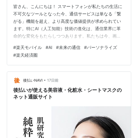
皆さん、こんにちは！ スマートフォンが私たちの生活に
不可欠なツールとなった今、通信サービスは単なる「繋
がる」機能を超え、より高度な価値提供が求められてい
ます。特にAI（人工知能）技術の進化は、通信業界に革
命的な変化をもたらしつつあります。私たちは今、画一
的なサービスから、一人ひとりのニーズに最適化された
#
楽天モバイル
#
AI
#
未来の通信
#
パーソナライズ
「パーソナライズされた通信体験」へと向かう転換点に
#
楽天経済圏
立っています。 本記事では、楽天モバイルがAI技術と融
合することで、いかにパーソナライズされた、より便利
で快適な未来の通信体験を実現していくかを徹底的に深
掘りします。AIによる通信の最適化、顧客サポートの高
•
後払いNAVI
17日前
度化、ユーザー行動に基づいたパーソナライ…
後払いが使える美容液・化粧水・シートマスクの
ネット通販サイト