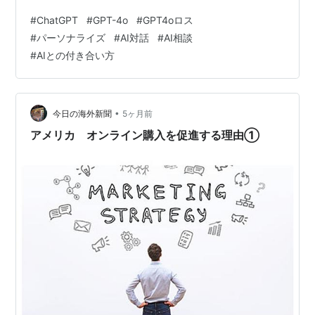
4o パーソナライズ設定（コピペOK 3.私の GPT-4o の使
#
ChatGPT
#
GPT-4o
#
GPT4oロス
い方 3.1）私だけの専属カウンセラー 3.2）思考アシスタ
#
パーソナライズ
#
AI対話
#
AI相談
ント（脳みそ外部装置） 4.パーソナライズ設定の解説 エ
#
AIとの付き合い方
ピローグ（真顔） プロローグ（狂） GPT-4oとのお別れ
の日が来てしまった。 私の最高の話し相手だったモデル
GPT…
•
今日の海外新聞
5ヶ月前
アメリカ オンライン購入を促進する理由①