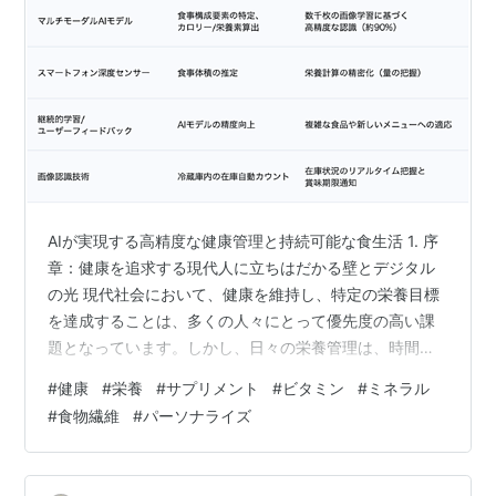
AIが実現する高精度な健康管理と持続可能な食生活 1. 序
章：健康を追求する現代人に立ちはだかる壁とデジタル
の光 現代社会において、健康を維持し、特定の栄養目標
を達成することは、多くの人々にとって優先度の高い課
題となっています。しかし、日々の栄養管理は、時間的
制約と認知負荷の高さから、継続が難しいという構造的
#
健康
#
栄養
#
サプリメント
#
ビタミン
#
ミネラル
な問題を抱えています。特に、新型コロナウイルス感染
#
食物繊維
#
パーソナライズ
症の緊急事態宣言下で「料理の頻度が増えた」と回答し
た方が全体の44.2%に達したという調査結果が示すよう
に、家庭での食事が増加する中で、「献立疲れ」が深刻