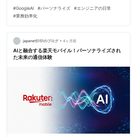
との対話はこれまでの「一期一会」から、ユーザーの文
#
GoogleAI
#
パーソナライズ
#
エンジニアの日常
脈を学習し続ける「継続的なパートナー」へと進化して
#
業務効率化
います。本記事では、エンジニアが気になる同期仕様
や、プライバシー設定の裏側を徹底検証しました。
•
japanet5151のブログ
4ヶ月前
AIと融合する楽天モバイル！パーソナライズされ
た未来の通信体験