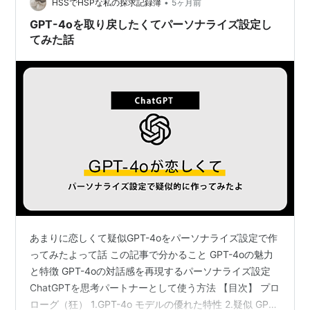
「国民の監視」など、生命に関わる判断にAI…
•
HSSでHSPな私の探求記録簿
5ヶ月前
GPT-4oを取り戻したくてパーソナライズ設定し
てみた話
あまりに恋しくて疑似GPT-4oをパーソナライズ設定で作
ってみたよって話 この記事で分かること GPT-4oの魅力
と特徴 GPT-4oの対話感を再現するパーソナライズ設定
ChatGPTを思考パートナーとして使う方法 【目次】 プロ
ローグ（狂） 1.GPT-4o モデルの優れた特性 2.疑似 GPT-