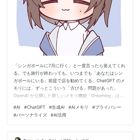
「シンガポールに7月に行く」と一度言ったら覚えてくれ
る。でも旅行が終わっても、いつまでも「あなたはシン
ガポールにいる」前提で店を勧めてくる。ChatGPT のメ
モリには、ずっとこういう「古びる」問題があった。
OpenAI が公開した新しいメモリ機能「Dreaming」は、
まさにそこを潰しにきている。明示的に頼まなくても文
#
AI
#
ChatGPT
#
生成AI
#
AIメモリ
#
プライバシー
脈を覚え、時間が経てば記憶を勝手に更新する。便利な
#
パーソナライズ
#
AI活用
のは間違いない。ただ、便利さと引き換えに何を渡して
いるのかは、立ち止まって考えておきたい。中身を整理
する。 ChatGPTの記憶が「言わなくても覚える」段階に