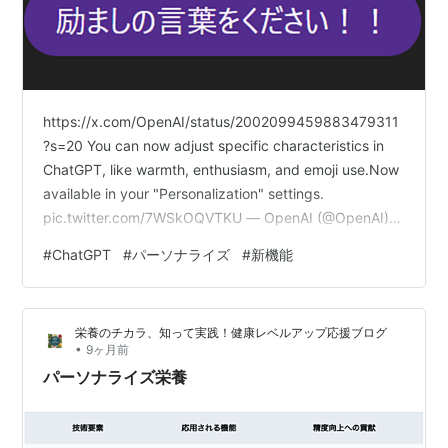
https://x.com/OpenAI/status/2002099459883479311
?s=20 You can now adjust specific characteristics in
ChatGPT, like warmth, enthusiasm, and emoji use.Now
available in your "Personalization" settings.
pic.twitter.com/7WSkOQVTKU — OpenAI (@OpenAI)
2025年12月19日 温かみ/熱意的/ヘッダーとリスト/絵文
#
ChatGPT
#
パーソナライズ
#
新機能
字のカスタマイズの差を簡単にメモ。 全パターンを試…
栄養のチカラ、知って実践！健康レベルアップ応援ブログ
•
9ヶ月前
パーソナライズ栄養