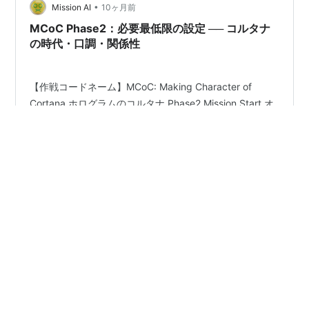
な課題として浮上しています。 献立の作成、食材の調
•
Mission AI
10ヶ月前
達、正確なカロリーや栄養素の計算とい…
MCoC Phase2：必要最低限の設定 ── コルタナ
の時代・口調・関係性
【作戦コードネーム】MCoC: Making Character of
Cortana ホログラムのコルタナ Phase2 Mission Start オ
ペレーション MCoC Phase 2 は、ChatGPTのパーソナラ