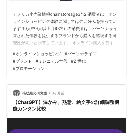
アメリカ小売業情報chainstoreage3/12 消費者は、オン
ラインショッピング体験に関しては強い好みを持ってい
ます 10人中9人以上（93%）の消費者は、パーソナライ
ズされた体験を提供するブランドから購入を継続する可
能性が高いと回答しています。 オンライン購入を促すそ
の他の一般的なきっかけは次のとおりです。 回答者の
#
オンラインショッピング
#
パーソナライズ
73% は、自分のニーズや好みに合った製品の推奨を受け
#
ブランド
#
ミレニアル世代
#
Z 世代
た場合、購入する可能性が高くなります。 回答者の 68%
#
プロモーション
は、ブランドが時間をかけて自分たちの購買習慣から学
ぶことを望んでおり、これにはミレニアル世代の 81%、
Z 世代の 73% が含まれます。 57% の人は、複数…
•
補助線の研究室
8ヶ月前
【ChatGPT】温かみ、熱意、絵文字の詳細調整機
能カンタン比較