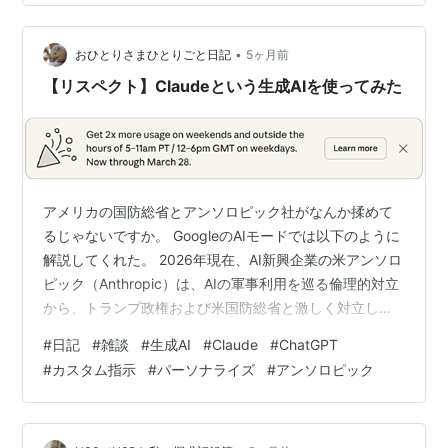
出来ますので安心です。この記事を是非参考にしてみて
ください。 ※本サービス内ではアフィリエイト広告を利
用しています [:contents] 後払い対応ショップ 比較一覧
•
おひとりさまひとりごと日記
5ヶ月前
後払い対応ショップを即日…
【リスペクト】Claudeという生成AIを使ってみた
アメリカの国防総省とアンソロピック社がなんか揉めて
るじゃないですか。 GoogleのAIモードでは以下のように
解説してくれた。 2026年現在、AI新興企業の米アンソロ
ピック（Anthropic）は、AIの軍事利用を巡る倫理的対立
から、トランプ政権および米国防総省と激しく対立して
います。 主な経緯と現状は以下の通りです。 1. 対立の背
#
日記
#
雑談
#
生成AI
#
Claude
#
ChatGPT
景：AIの軍事利用と「レッドライン」 国防総省の要求: 国
#
カスタム指示
#
パーソナライズ
#
アンソロピック
防総省は、アンソロピックのAI「Claude（クロード）」
を軍事活動で制限なく利用することを要求しました。 ア
ンソロピックの拒否: 同社は「自律兵器による攻撃」や