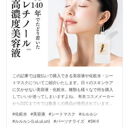
この記事では後払いで購入できる美容液や化粧水・シー
トマスクについてご紹介いたします。日々のスキンケア
に欠かせない美容液・化粧水。種類も様々なで何を購入
していいか迷ってしまいますよね。 有名コスメメーカー
からD2Cまで今では数多くの商品が発売されています。
安価なものから高価なものまであり、いきなり購入する
#
化粧水
#
美容液
#
シートマスク
#
ルルルン
のはちょっと・・・と思う方も多いかもしれません。 そ
#
ルルルン(LuLuLun)
#
パーソナライズ
#
SK-II
んな時、後払いで購入すれば商品を試してから支払いが